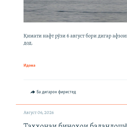
Қимати нафт рӯзи 6 август бори дигар афзои
дод.
Идома
Ба дигарон фиристед
Август 06, 2026
Таҳхонаи биноҳои баландошё