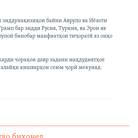
 зиддунақизиҳои байни Аврупо ва Иёлоти
амп бар зидди Русия, Туркия, ва Эрон як
рупоӣ бинобар манфиатҳои тиҷоратӣ аз онҳо
карди чораҳои давр задани маҳдудиятҳое
а алайҳи кишварҳои сеюм ҷорӣ мекунад.
нҷо бихонед