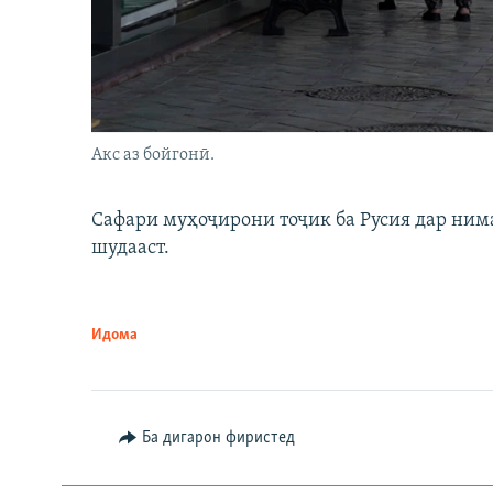
Акс аз бойгонӣ.
Сафари муҳоҷирони тоҷик ба Русия дар нима
шудааст.
Идома
Ба дигарон фиристед