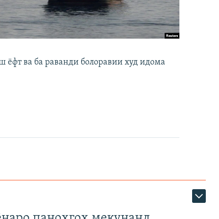
ш ёфт ва ба раванди болоравии худ идома
наро паноҳгоҳ мекунанд