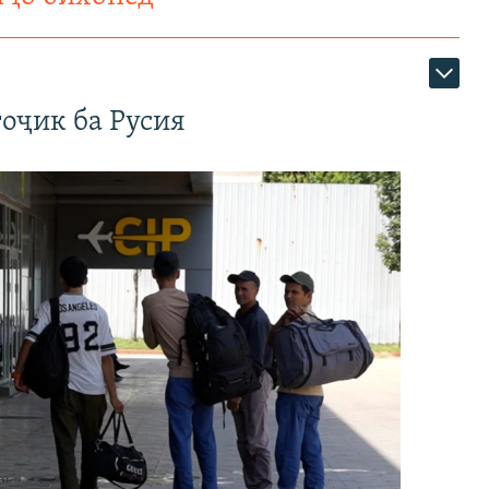
оҷик ба Русия