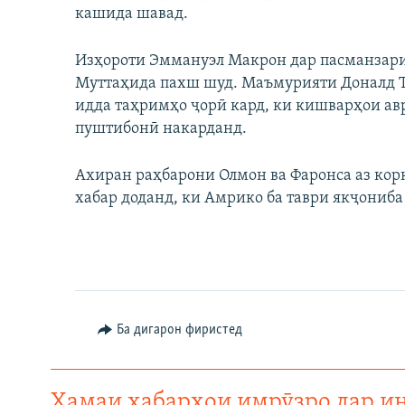
кашида шавад.
Изҳороти Эммануэл Макрон дар пасманзари
Муттаҳида пахш шуд. Маъмурияти Доналд Тр
идда таҳримҳо ҷорӣ кард, ки кишварҳои ав
пуштибонӣ накарданд.
Ахиран раҳбарони Олмон ва Фаронса аз кор
хабар доданд, ки Амрико ба таври якҷониб
Ба дигарон фиристед
Ҳамаи хабарҳои имрӯзро дар и