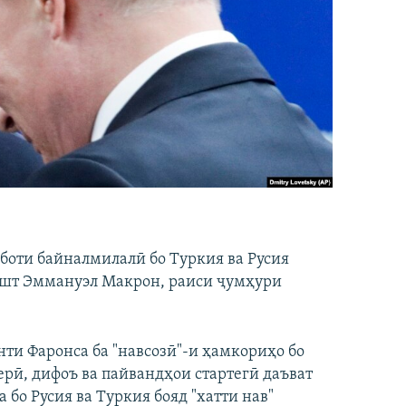
уботи байналмилалӣ бо Туркия ва Русия
 дошт Эммануэл Макрон, раиси ҷумҳури
нти Фаронса ба "навсозӣ"-и ҳамкориҳо бо
рӣ, дифоъ ва пайвандҳои стартегӣ даъват
 бо Русия ва Туркия бояд "хатти нав"