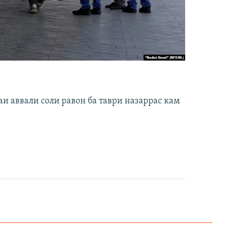
и аввали соли равон ба таври назаррас кам