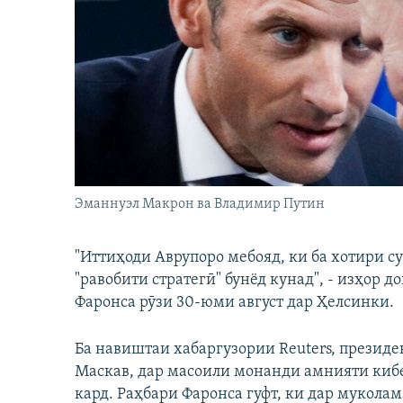
ГУЗОРИШҲОИ РАДИОӢ
Эманнуэл Макрон ва Владимир Путин
"Иттиҳоди Аврупоро мебояд, ки ба хотири с
"равобити стратегӣ" бунёд кунад", - изҳор
Фаронса рӯзи 30-юми август дар Ҳелсинки.
Ба навиштаи хабаргузории Reuters, президе
Маскав, дар масоили монанди амнияти кибе
кард. Раҳбари Фаронса гуфт, ки дар муколама