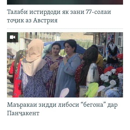
Талаби истирдоди як зани 77-солаи
тоҷик аз Австрия
Маъракаи зидди либоси “бегона” дар
Панҷакент