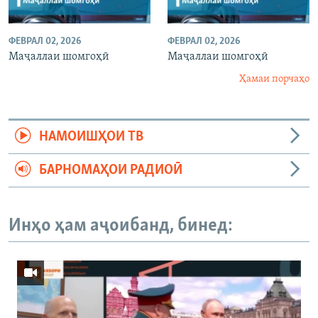
ФЕВРАЛ 02, 2026
ФЕВРАЛ 02, 2026
Маҷаллаи шомгоҳӣ
Маҷаллаи шомгоҳӣ
Ҳамаи порчаҳо
НАМОИШҲОИ ТВ
БАРНОМАҲОИ РАДИОӢ
Инҳо ҳам аҷоибанд, бинед: