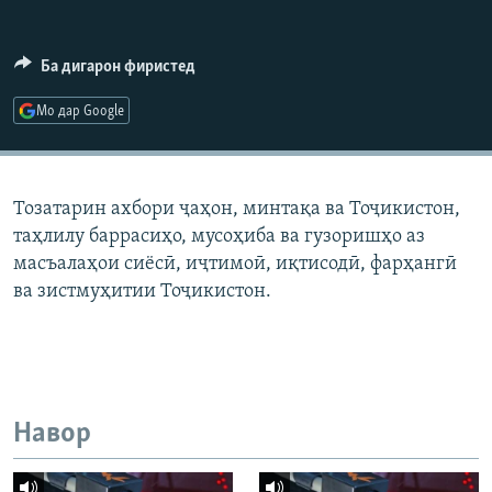
ГУЗОРИШҲОИ РАДИОӢ
Русский
Ба дигарон фиристед
ПАЙГИРӢ КУНЕД
Мо дар Google
Тозатарин ахбори ҷаҳон, минтақа ва Тоҷикистон,
таҳлилу баррасиҳо, мусоҳиба ва гузоришҳо аз
Ҳамаи сомонаҳои RFE/RL
масъалаҳои сиёсӣ, иҷтимоӣ, иқтисодӣ, фарҳангӣ
ва зистмуҳитии Тоҷикистон.
Навор