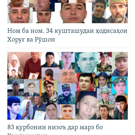
Ном ба ном. 34 кушташудаи ҳодисаҳои
Хоруғ ва Рӯшон
83 қурбонии низоъ дар марз бо