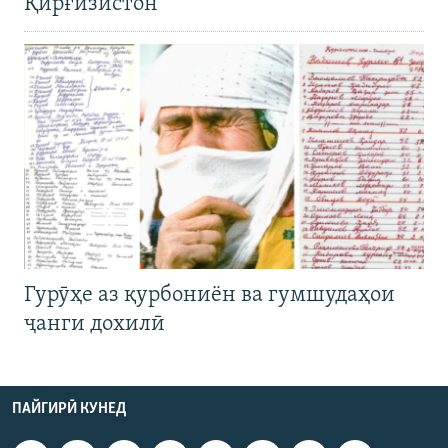
Қирғизистон
Гурӯҳе аз қурбониён ва гумшудаҳои
ҷанги дохилӣ
ПАЙГИРӢ КУНЕД