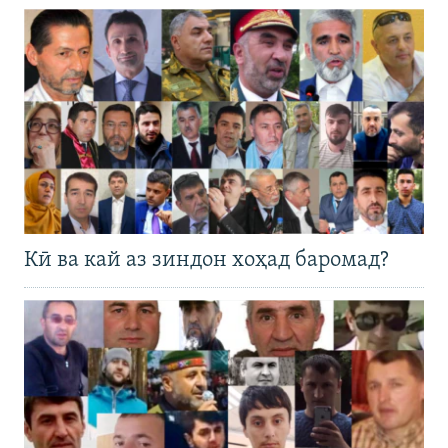
Кӣ ва кай аз зиндон хоҳад баромад?