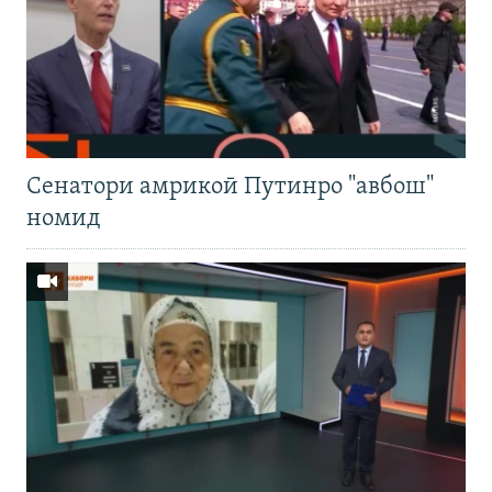
Cенатори амрикоӣ Путинро "авбош"
номид