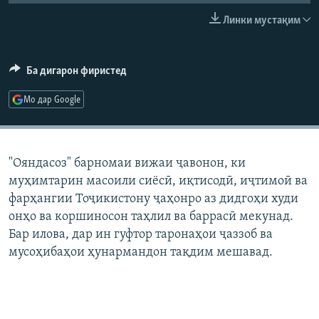
ГУЗОРИШҲОИ РАДИОӢ
Линки мустақим
Русский
ПАЙГИРӢ КУНЕД
Ба дигарон фиристед
Мо дар Google
Ҳамаи сомонаҳои RFE/RL
"Ояндасоз" барномаи вижаи ҷавонон, ки
муҳимтарин масоили сиёсӣ, иқтисодӣ, иҷтимоӣ ва
фарҳангии Тоҷикистону ҷаҳонро аз дидгоҳи худи
онҳо ва коршиносон таҳлил ва баррасӣ мекунад.
Бар илова, дар ин гуфтор таронаҳои ҷаззоб ва
мусоҳибаҳои ҳунармандон тақдим мешавад.