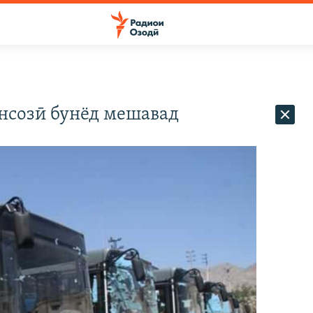
нсозӣ бунёд мешавад