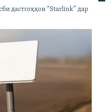
би дастгоҳҳои “Starlink” дар