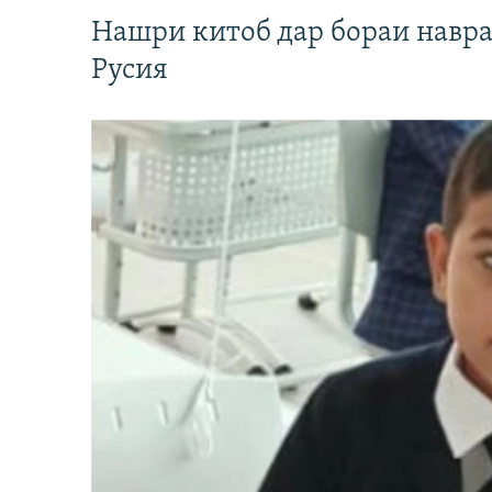
Нашри китоб дар бораи навр
Русия