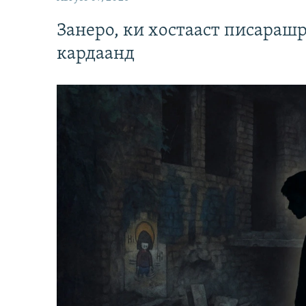
Занеро, ки хостааст писараш
кардаанд