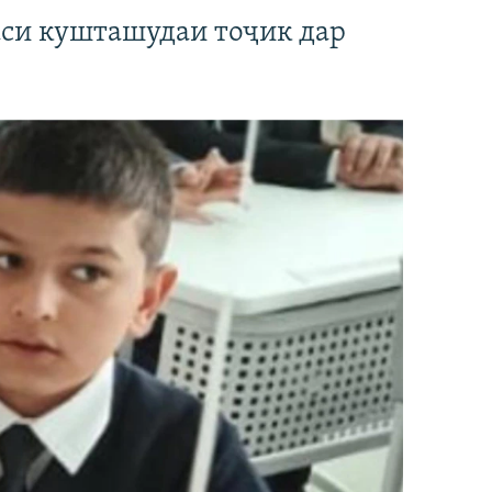
аси кушташудаи тоҷик дар