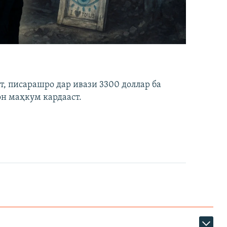
ст, писарашро дар ивази 3300 доллар ба
он маҳкум кардааст.