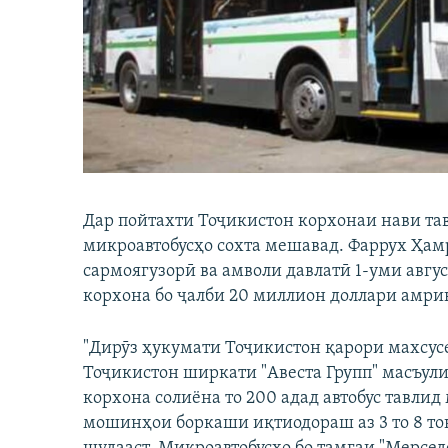
ГУЗОРИШҲОИ РАДИОӢ
Дар пойтахти Тоҷикистон корхонаи нави та
микроавтобусҳо сохта мешавад. Фаррух Ҳам
сармоягузорӣ ва амволи давлатӣ 1-уми авгус
корхона бо ҷалби 20 миллион доллари амри
"Дирӯз ҳукумати Тоҷикистон қарори махсусе
Тоҷикистон ширкати "Авеста Групп" масъули
корхона солиёна то 200 адад автобус тавли
мошинҳои боркаши иқтиодораш аз 3 то 8 т