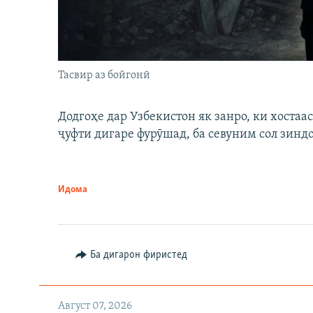
Тасвир аз бойгонӣ
Додгоҳе дар Узбекистон як занро, ки хостаа
ҷуфти дигаре фурӯшад, ба севуним сол зинд
Идома
Ба дигарон фиристед
Август 07, 2026