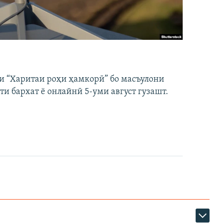
и “Харитаи роҳи ҳамкорӣ” бо масъулони
ти бархат ё онлайнӣ 5-уми август гузашт.