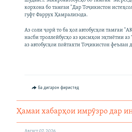
шудааст. Микроавтобусҳо бо тамғаи "Мерсе
корхона бо тамғаи "Дар Тоҷикистон истеҳсо
гуфт Фаррух Ҳамрализода.
Аз соли ҷорӣ то ба ҳол автобусҳои тамғаи "
насби троллейбусҳо аз қисмҳои эҳтиётии а
аз автобусҳои пойтахти Тоҷикистон феълан д
Ба дигарон фиристед
Ҳамаи хабарҳои имрӯзро дар и
Август 07, 2026