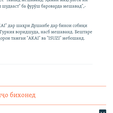
дес" тавлид мешаванд. Ҳамаи маҳсулоти ин
л шудааст" ба фурӯш бароварда мешавад",-
AKAI" дар шаҳри Душанбе дар бинои собиқи
з Туркия воридшуда, насб мешаванд. Бештаре
орои тамғаи "AKAI" ва "ISUZI" мебошанд.
нҷо бихонед