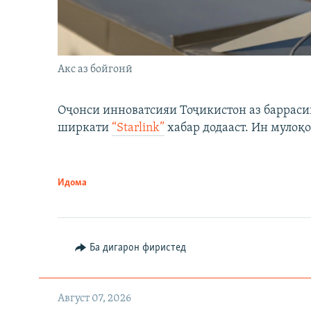
Акс аз бойгонӣ
Оҷонси инноватсияи Тоҷикистон аз барраси
ширкати
“Starlink”
хабар додааст. Ин мулоқо
Идома
Ба дигарон фиристед
Август 07, 2026