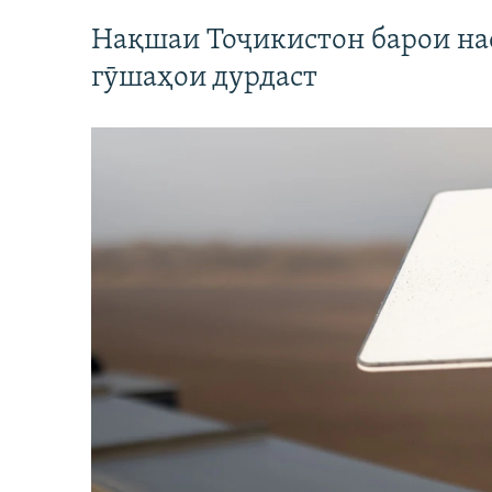
Нақшаи Тоҷикистон барои нас
гӯшаҳои дурдаст