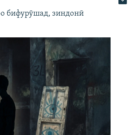
ро бифурӯшад, зиндонӣ