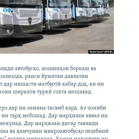
влиди автобусҳо, мошинҳои боркаш ва
рализода, раиси Кумитаи давлатии
т дар нишасти матбуотӣ хабар дод, ки ин
коии ширкати туркӣ сохта мешавад.
ро дар ин замина тасвиб кард. Аз ҷониби
 ин тарҳ мебошад. Дар марҳилаи аввал ин
д мекунад. Дар марҳилаи дигар тавлиди
онна ва ҳамчунин микроавтобусҳо пешбинӣ