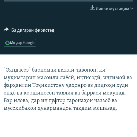
ГУЗОРИШҲОИ РАДИОӢ
Линки мустақим
Русский
ПАЙГИРӢ КУНЕД
Ба дигарон фиристед
Мо дар Google
Ҳамаи сомонаҳои RFE/RL
"Ояндасоз" барномаи вижаи ҷавонон, ки
муҳимтарин масоили сиёсӣ, иқтисодӣ, иҷтимоӣ ва
фарҳангии Тоҷикистону ҷаҳонро аз дидгоҳи худи
онҳо ва коршиносон таҳлил ва баррасӣ мекунад.
Бар илова, дар ин гуфтор таронаҳои ҷаззоб ва
мусоҳибаҳои ҳунармандон тақдим мешавад.