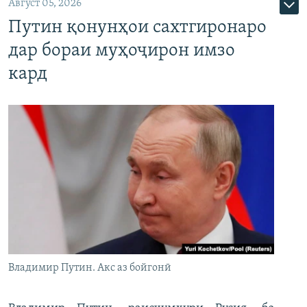
Август 05, 2026
Путин қонунҳои сахтгиронаро
дар бораи муҳоҷирон имзо
кард
Владимир Путин. Акс аз бойгонӣ