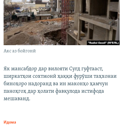
Акс аз бойгонӣ
Як мансабдор дар вилояти Суғд гуфтааст,
ширкатҳои сохтмонӣ ҳаққи фурӯши таҳхонаи
биноҳоро надоранд ва ин маконҳо ҳамчун
паноҳгоҳ дар ҳолати фавқулода истифода
мешаванд.
Идома