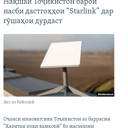
Нақшаи Тоҷикистон барои
насби дастгоҳҳои “Starlink” дар
гӯшаҳои дурдаст
Акс аз бойгонӣ
Оҷонси инноватсияи Тоҷикистон аз баррасии
“Харитаи роҳи ҳамкорӣ” бо масъулони