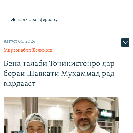
Ба дигарон фиристед
Август 05, 2026
Мирзонабии Холиқзод
Вена талаби Тоҷикистонро дар
бораи Шавкати Муҳаммад рад
кардааст