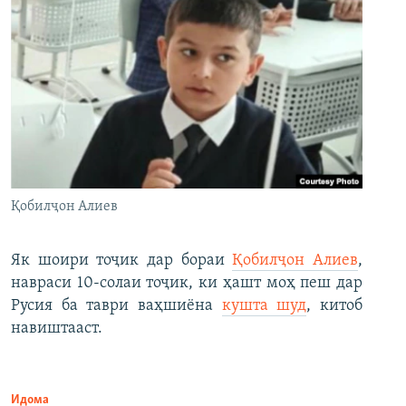
Қобилҷон Алиев
Як шоири тоҷик дар бораи
Қобилҷон Алиев
,
навраси 10-солаи тоҷик, ки ҳашт моҳ пеш дар
Русия ба таври ваҳшиёна
кушта шуд
, китоб
навиштааст.
Идома