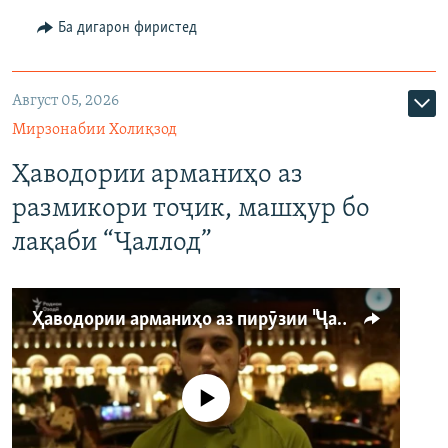
Ба дигарон фиристед
Август 05, 2026
Мирзонабии Холиқзод
Ҳаводории арманиҳо аз
размикори тоҷик, машҳур бо
лақаби “Ҷаллод”
Ҳаводории арманиҳо аз пирӯзии "Ҷаллод"-и тоҷик
Феълан кор намекунад