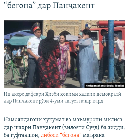
“бегона” дар Панҷакент
Ин аксро дафтари Ҳизби ҳокими халқии демократӣ
дар Панҷакент рӯзи 4-уми август нашр кард
Намояндагони ҳукумат ва маъмурони милиса
дар шаҳри Панҷакент (вилояти Суғд) ба зидди,
ба гуфтаашон,
либоси “бегона”
маърака