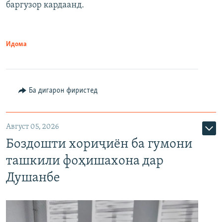
баргузор кардаанд.
Идома
Ба дигарон фиристед
Август 05, 2026
Боздошти хориҷиён ба гумони
ташкили фоҳишахона дар
Душанбе