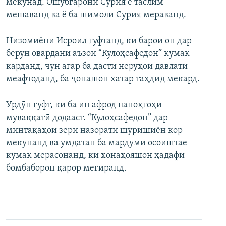
мекунад. Ошӯбгарони Сурия ё таслим
мешаванд ва ё ба шимоли Сурия мераванд.
Низомиёни Исроил гуфтанд, ки барои он дар
берун овардани аъзои “Кулоҳсафедон” кӯмак
карданд, чун агар ба дасти нерӯҳои давлатӣ
меафтоданд, ба ҷонашон хатар таҳдид мекард.
Урдӯн гуфт, ки ба ин афрод паноҳгоҳи
муваққатӣ додааст. “Кулоҳсафедон” дар
минтақаҳои зери назорати шӯришиён кор
мекунанд ва умдатан ба мардуми осоиштае
кӯмак мерасонанд, ки хонаҳояшон ҳадафи
бомбаборон қарор мегиранд.