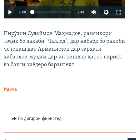
Auto
0:00
2:49
240p
Пирӯзии Сулаймон Маҳмадов, размикори
360p
тоҷик бо лақаби "Ҷаллод", дар набард бо рақиби
480p
Auto
240p
360p
480p
чеченаш дар Арманистон дар сархати
720p
хабарҳои муҳим дар ин кишвар қарор гирифт
720p
1080p
ва баҳси зиёдеро барангехт.
1080p
Идома
Ба дигарон фиристед