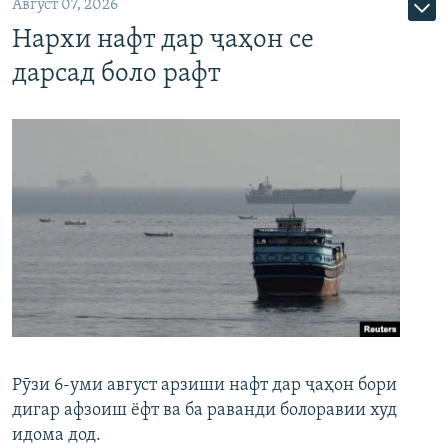
Август 07, 2026
Нархи нафт дар ҷаҳон се
дарсад боло рафт
Рӯзи 6-уми август арзиши нафт дар ҷаҳон бори
дигар афзоиш ёфт ва ба раванди болоравии худ
идома дод.