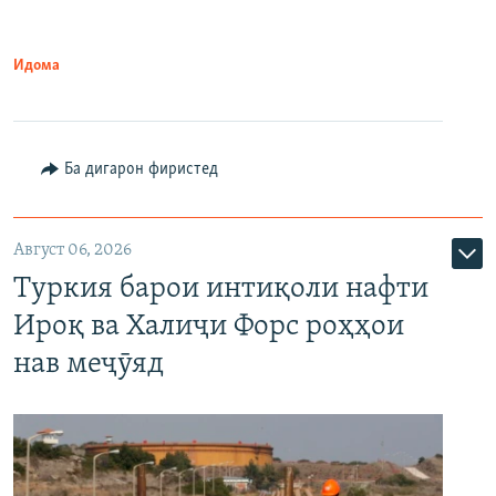
Идома
Ба дигарон фиристед
Август 06, 2026
Туркия барои интиқоли нафти
Ироқ ва Халиҷи Форс роҳҳои
нав меҷӯяд