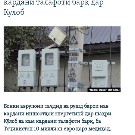
кардани талафоти барқ дар
Кӯлоб
Бонки аврупоии таҷдид ва рушд барои нав
кардани иншоотҳои энергетикӣ дар шаҳри
Кӯлоб ва кам кардани талафоти барқ, ба
Тоҷикистон 10 миллион евро қарз медиҳад.