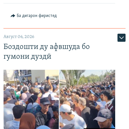
Ба дигарон фиристед
Август 06, 2026
Боздошти ду афвшуда бо
гумони дуздӣ