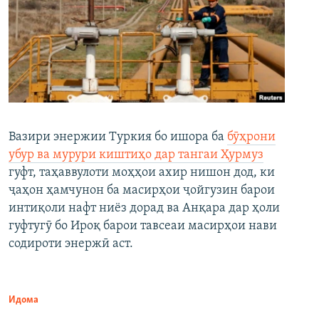
Вазири энержии Туркия бо ишора ба
бӯҳрони
убур ва мурури киштиҳо дар тангаи Ҳурмуз
гуфт, таҳаввулоти моҳҳои ахир нишон дод, ки
ҷаҳон ҳамчунон ба масирҳои ҷойгузин барои
интиқоли нафт ниёз дорад ва Анқара дар ҳоли
гуфтугӯ бо Ироқ барои тавсеаи масирҳои нави
содироти энержӣ аст.
Идома