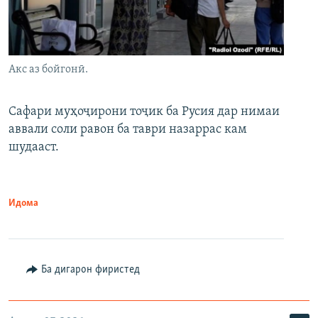
Акс аз бойгонӣ.
Сафари муҳоҷирони тоҷик ба Русия дар нимаи
аввали соли равон ба таври назаррас кам
шудааст.
Идома
Ба дигарон фиристед