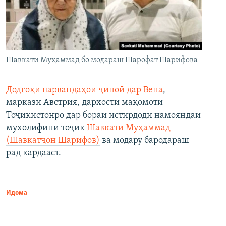
Шавкати Муҳаммад бо модараш Шарофат Шарифова
Додгоҳи парвандаҳои ҷиноӣ дар Вена
,
маркази Австрия, дархости мақомоти
Тоҷикистонро дар бораи истирдоди намояндаи
мухолифини тоҷик
Шавкати Муҳаммад
(Шавкатҷон Шарифов)
ва модару бародараш
рад кардааст.
Идома