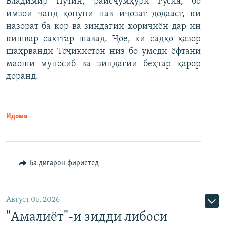
Владимир Путин, раисҷумҳури Русия, бо
имзои чанд қонуни нав иҷозат додааст, ки
назорат ба кор ва зиндагии хориҷиён дар ин
кишвар сахттар шавад. Ҷое, ки садҳо ҳазор
шаҳрванди Тоҷикистон низ бо умеди ёфтани
маоши муносиб ва зиндагии беҳтар қарор
доранд.
Идома
Ба дигарон фиристед
Август 05, 2026
"Амалиёт"-и зидди либоси