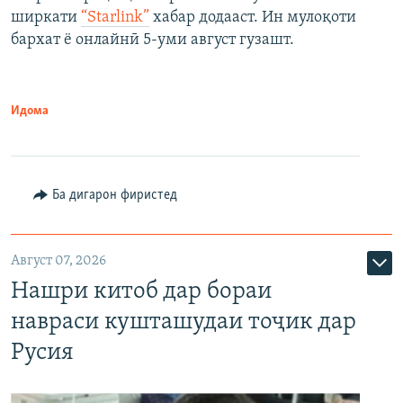
ширкати
“Starlink”
хабар додааст. Ин мулоқоти
бархат ё онлайнӣ 5-уми август гузашт.
Идома
Ба дигарон фиристед
Август 07, 2026
Нашри китоб дар бораи
навраси кушташудаи тоҷик дар
Русия