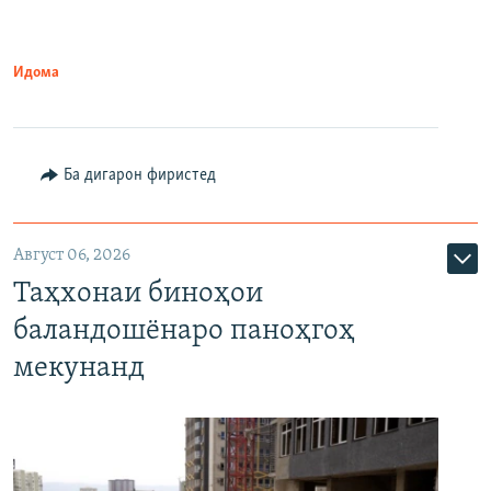
Идома
Ба дигарон фиристед
Август 06, 2026
Таҳхонаи биноҳои
баландошёнаро паноҳгоҳ
мекунанд