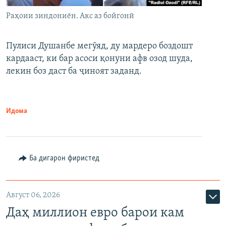
Раҳоии зиндониён. Акс аз бойгонӣ
Пулиси Душанбе мегӯяд, ду мардеро боздошт
кардааст, ки бар асоси қонуни афв озод шуда,
лекин боз даст ба ҷиноят заданд.
Идома
Ба дигарон фиристед
Август 06, 2026
Даҳ миллион евро барои кам