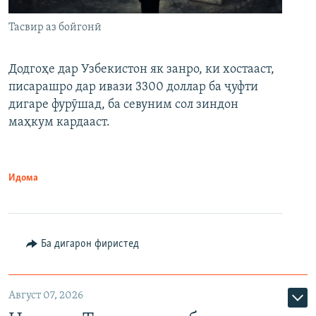
Тасвир аз бойгонӣ
Додгоҳе дар Узбекистон як занро, ки хостааст,
писарашро дар ивази 3300 доллар ба ҷуфти
дигаре фурӯшад, ба севуним сол зиндон
маҳкум кардааст.
Идома
Ба дигарон фиристед
Август 07, 2026