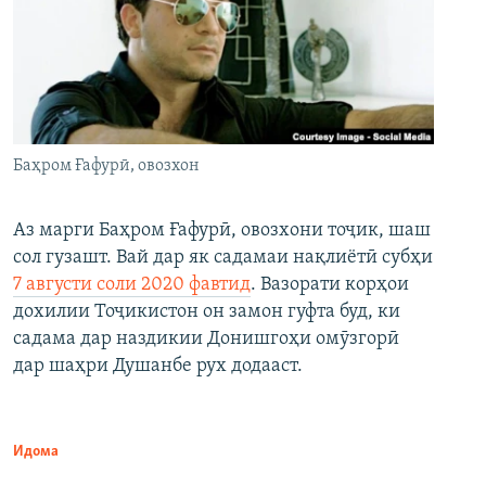
Баҳром Ғафурӣ, овозхон
Аз марги Баҳром Ғафурӣ, овозхони тоҷик, шаш
сол гузашт. Вай дар як садамаи нақлиётӣ субҳи
7 августи соли 2020 фавтид
. Вазорати корҳои
дохилии Тоҷикистон он замон гуфта буд, ки
садама дар наздикии Донишгоҳи омӯзгорӣ
дар шаҳри Душанбе рух додааст.
Идома