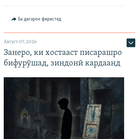
Ба дигарон фиристед
Август 07, 2026
Занеро, ки хостааст писарашро
бифурӯшад, зиндонӣ кардаанд