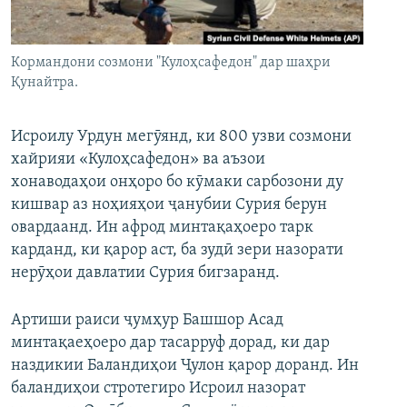
ГУЗОРИШҲОИ РАДИОӢ
Русский
Кормандони созмони "Кулоҳсафедон" дар шаҳри
ПАЙГИРӢ КУНЕД
Қунайтра.
Исроилу Урдун мегӯянд, ки 800 узви созмони
хайрияи «Кулоҳсафедон» ва аъзои
хонаводаҳои онҳоро бо кӯмаки сарбозони ду
Ҳамаи сомонаҳои RFE/RL
кишвар аз ноҳияҳои ҷанубии Сурия берун
овардаанд. Ин афрод минтақаҳоеро тарк
карданд, ки қарор аст, ба зудӣ зери назорати
нерӯҳои давлатии Сурия бигзаранд.
Артиши раиси ҷумҳур Башшор Асад
минтақаеҳоеро дар тасарруф дорад, ки дар
наздикии Баландиҳои Ҷулон қарор доранд. Ин
баландиҳои стротегиро Исроил назорат