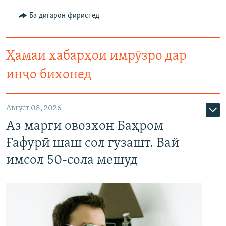
Ба дигарон фиристед
Ҳамаи хабарҳои имрӯзро дар
инҷо бихонед
Август 08, 2026
Аз марги овозхон Баҳром
Ғафурӣ шаш сол гузашт. Вай
имсол 50-сола мешуд