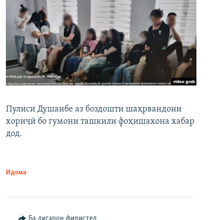
Пулиси Душанбе аз боздошти шаҳрвандони
хориҷӣ бо гумони ташкили фоҳишахона хабар
дод.
Идома
Ба дигарон фиристед