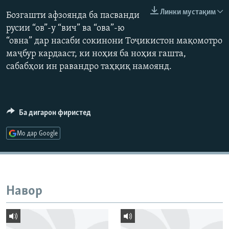
ГУЗОРИШҲОИ РАДИОӢ
Линки мустақим
Бозгашти афзоянда ба пасванди
Русский
русии “ов”-у “вич” ва “ова”-ю
“овна” дар насаби сокинони Тоҷикистон мақомотро
ПАЙГИРӢ КУНЕД
маҷбур кардааст, ки ноҳия ба ноҳия гашта,
сабабҳои ин равандро таҳқиқ намоянд.
Ба дигарон фиристед
Ҳамаи сомонаҳои RFE/RL
Мо дар Google
Навор