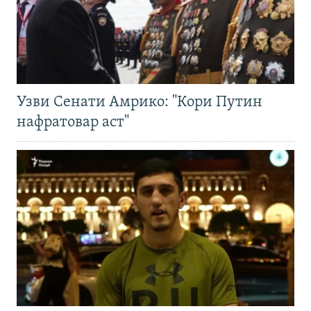
Узви Сенати Амрико: "Кори Путин
нафратовар аст"