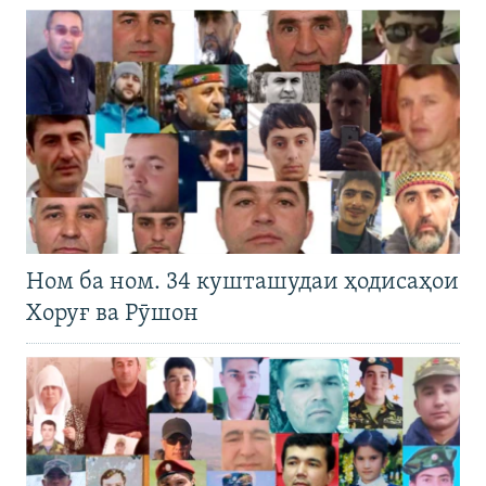
Ном ба ном. 34 кушташудаи ҳодисаҳои
Хоруғ ва Рӯшон