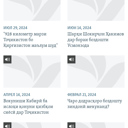
ИЮЛ 29, 2024
ИЮН 14, 2024
"928 километр марзи
Шарҳи Шокирҷон Ҳакимов
Тоҷикистон бо
дар бораи боздошти
Қирғизистон маълум шуд"
Усмонзода
АПРЕЛ 14, 2024
ФЕВРАЛ 21, 2024
Вокуниши Кабирӣ ба
Чаро додрасҳоро боздошту
ислоҳи қонуни ҳизбҳои
зиндонӣ мекунанд?
сиёсӣ дар Тоҷикистон