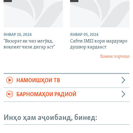
ЯНВАР 10, 2024
ЯНВАР 05, 2024
"Вазорат як чиз мегӯяд,
Сабти IMEI кори мардумро
воқеият чизи дигар аст"
душвор кардааст
Ҳамаи порчаҳо
НАМОИШҲОИ ТВ
БАРНОМАҲОИ РАДИОӢ
Инҳо ҳам аҷоибанд, бинед: