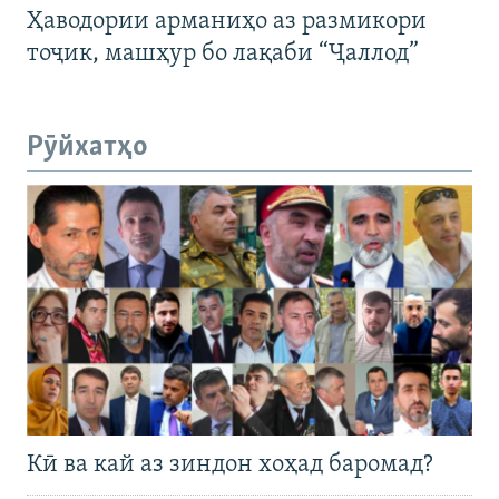
Ҳаводории арманиҳо аз размикори
тоҷик, машҳур бо лақаби “Ҷаллод”
Рӯйхатҳо
Кӣ ва кай аз зиндон хоҳад баромад?