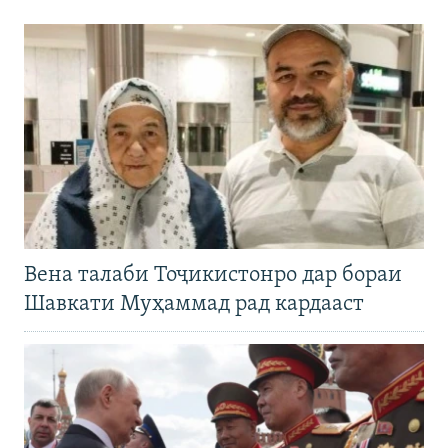
Вена талаби Тоҷикистонро дар бораи
Шавкати Муҳаммад рад кардааст