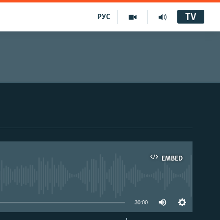
TV
РУС
EMBED
30:00