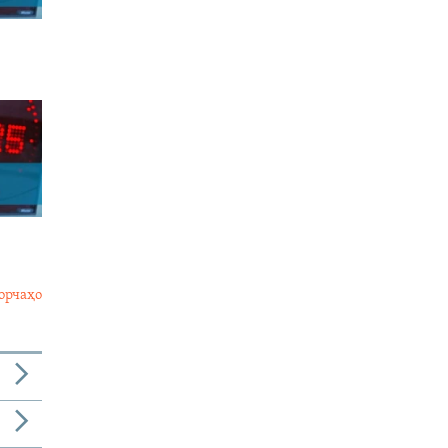
орчаҳо