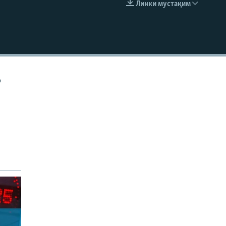
Линки мустақим
EMBED
р