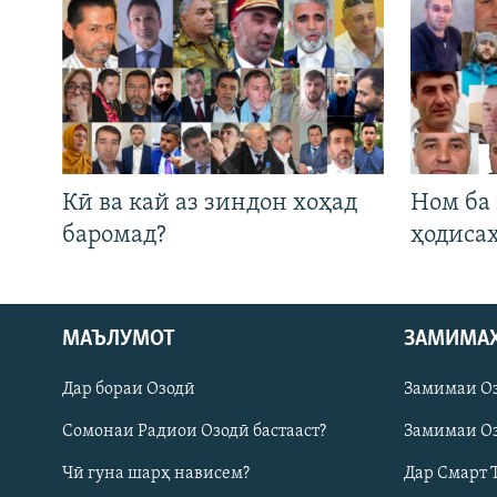
Кӣ ва кай аз зиндон хоҳад
Ном ба
баромад?
ҳодиса
Русский
МАЪЛУМОТ
ЗАМИМА
Дар бораи Озодӣ
Замимаи О
ПАЙГИРӢ КУНЕД
Сомонаи Радиои Озодӣ бастааст?
Замимаи Оз
Чӣ гуна шарҳ нависем?
Дар Смарт 