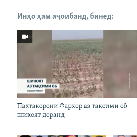
Инҳо ҳам аҷоибанд, бинед:
Пахтакорони Фархор аз тақсими об
шикоят доранд