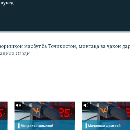
 кунед
узоришҳои марбут ба Тоҷикистон, минтақа ва ҷаҳон да
Радиои Озодӣ