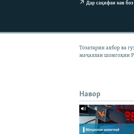
ГУЗОРИШҲОИ РАДИОӢ
Дар саҳифаи нав боз
Тозатарин ахбор ва г
маҷаллаи шомгоҳии 
Навор