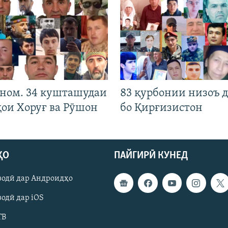
 ном. 34 кушташудаи
83 қурбонии низоъ д
ҳои Хоруғ ва Рӯшон
бо Қирғизистон
ҲО
ПАЙГИРӢ КУНЕД
зодӣ дар Андроидҳо
одӣ дар iOS
ТВ