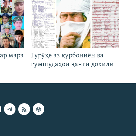
ар марз
Гурӯҳе аз қурбониён ва
гумшудаҳои ҷанги дохилӣ