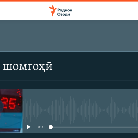
 шомгоҳӣ
Феълан кор намекунад
0:00