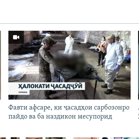
Фавти афсаре, ки ҷасадҳои сарбозонро
пайдо ва ба наздикон месупорид