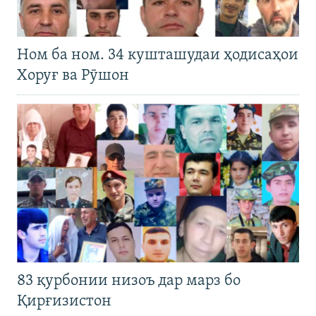
Ном ба ном. 34 кушташудаи ҳодисаҳои
Хоруғ ва Рӯшон
83 қурбонии низоъ дар марз бо
Қирғизистон