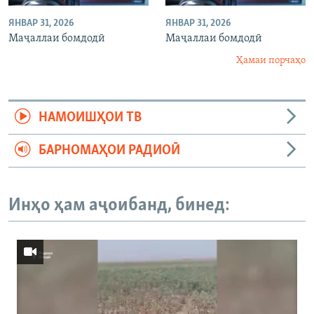
ЯНВАР 31, 2026
ЯНВАР 31, 2026
Маҷаллаи бомдодӣ
Маҷаллаи бомдодӣ
Ҳамаи порчаҳо
НАМОИШҲОИ ТВ
БАРНОМАҲОИ РАДИОӢ
Инҳо ҳам аҷоибанд, бинед: