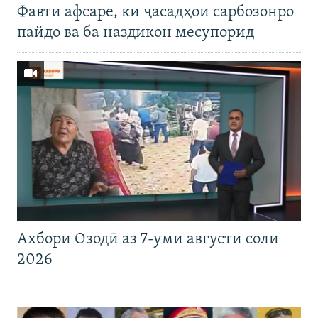
Фавти афсаре, ки ҷасадҳои сарбозонро
пайдо ва ба наздикон месупорид
Ахбори Озодӣ аз 7-уми августи соли
2026