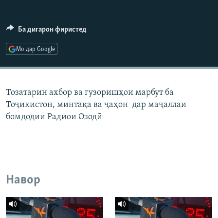
ГУЗОРИШҲОИ РАДИОӢ
Русский
Ба дигарон фиристед
ПАЙГИРӢ КУНЕД
Мо дар Google
Тозатарин ахбор ва гузоришҳои марбут ба
Тоҷикистон, минтақа ва ҷаҳон дар маҷаллаи
Ҳамаи сомонаҳои RFE/RL
бомдодии Радиои Озодӣ
Навор