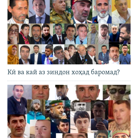
Кӣ ва кай аз зиндон хоҳад баромад?