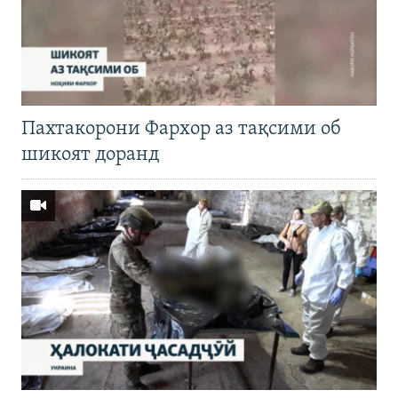
Пахтакорони Фархор аз тақсими об
шикоят доранд