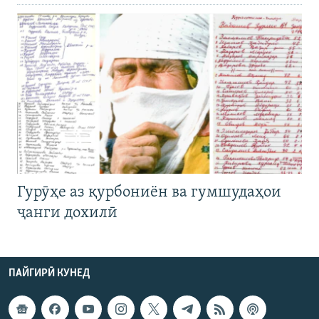
Гурӯҳе аз қурбониён ва гумшудаҳои
ҷанги дохилӣ
ПАЙГИРӢ КУНЕД