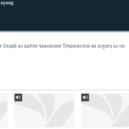
 кунед
 Озодӣ аз ҳаёти ҷавонони Тоҷикистон ва хориҷ аз он