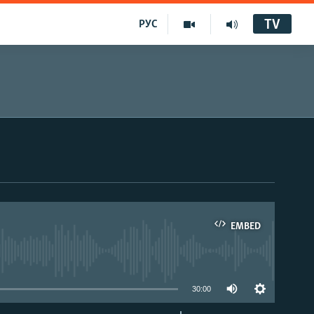
TV
РУС
EMBED
30:00