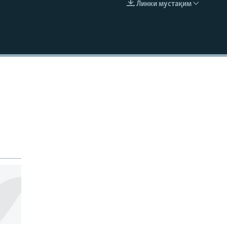
Линки мустақим
EMBED