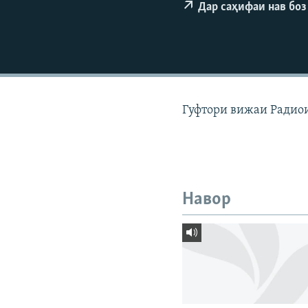
ГУЗОРИШҲОИ РАДИОӢ
Дар саҳифаи нав боз
Гуфтори вижаи Радиои
Навор