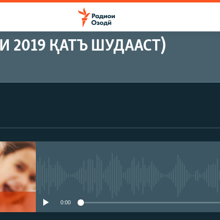
 2019 ҚАТЪ ШУДААСТ)
Феълан кор намекунад
0:00