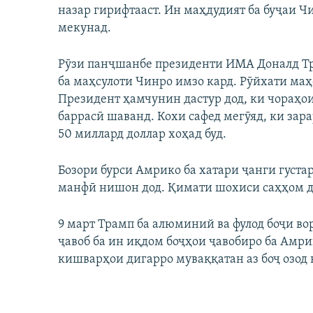
назар гирифтааст. Ин маҳдудият ба буҷаи Ч
мекунад.
Рӯзи панҷшанбе президенти ИМА Доналд Тр
ба маҳсулоти Чинро имзо кард. Рӯйхати маҳс
Президент ҳамчунин дастур дод, ки чораҳ
баррасӣ шаванд. Кохи сафед мегӯяд, ки зар
50 миллард доллар хоҳад буд.
Бозори бурси Амрико ба хатари ҷанги густа
манфӣ нишон дод. Қимати шохиси саҳҳом дар
9 март Трамп ба алюминий ва фулод боҷи во
ҷавоб ба ин иқдом боҷҳои ҷавобиро ба Амри
кишварҳои дигарро муваққатан аз боҷ озод 