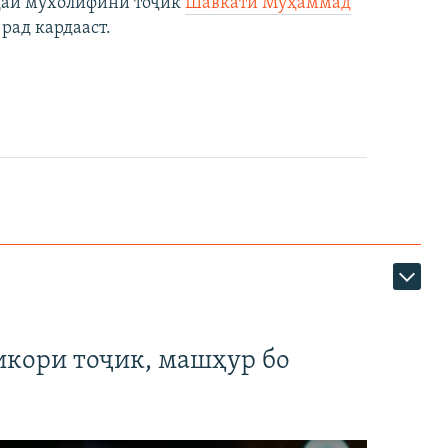
даи мухолифини тоҷик
Шавкати Муҳаммад
рад кардааст.
икори тоҷик, машҳур бо