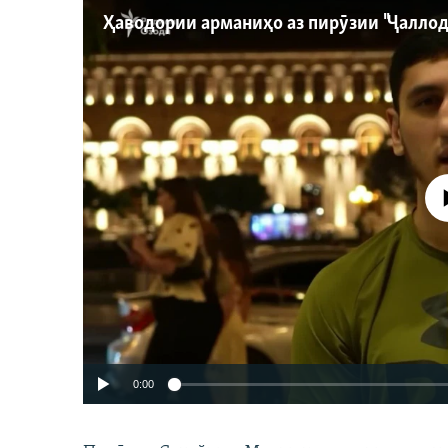
Феълан ко
0:00