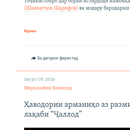
Тоҷикистонро дар бораи истирдоди намоян
(Шавкатҷон Шарифов)
ва модару бародараш 
Идома
Ба дигарон фиристед
Август 05, 2026
Мирзонабии Холиқзод
Ҳаводории арманиҳо аз разм
лақаби “Ҷаллод”