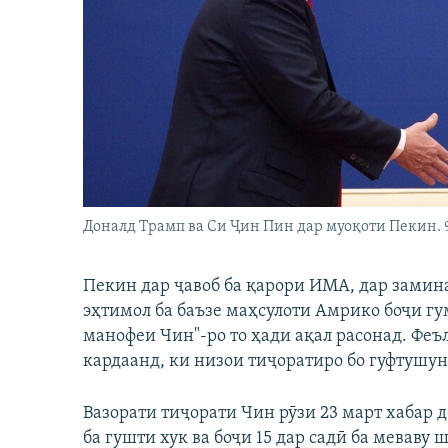
ГУЗОРИШҲОИ РАДИОӢ
Доналд Трамп ва Си Ҷин Пин дар муоқоти Пекин. 9
Пекин дар ҷавоб ба қарори ИМА, дар замин
эҳтимол ба баъзе маҳсулоти Амрико боҷи гум
манофеи Чин"-ро то ҳади ақал расонад. Фе
кардаанд, ки низои тиҷоратиро бо гуфтушун
Вазорати тиҷорати Чин рӯзи 23 март хабар д
ба гушти хук ва боҷи 15 дар садӣ ба меваву