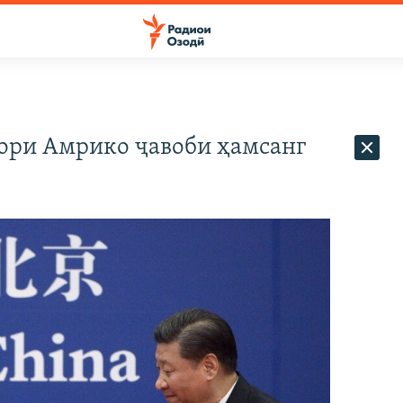
арори Амрико ҷавоби ҳамсанг