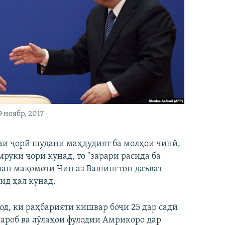
 ноябр, 2017
аи ҷорӣ шудани маҳдудият ба молҳои чинӣ,
рукӣ ҷорӣ кунад, то "зарари расида ба
ълан мақомоти Чин аз Вашингтон даъват
ид ҳал кунад.
од, ки раҳбарияти кишвар боҷи 25 дар садӣ
 шароб ва лӯлаҳои фулодии Амрикоро дар