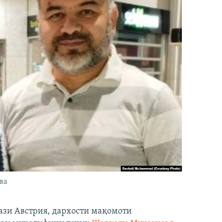
ва
ази Австрия, дархости мақомоти