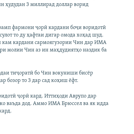
ин ҳудудан 3 миллирад доллар ворид
амп фармони ҷорӣ кардани боҷи воридотӣ
улот то ду ҳафтаи дигар омода хоҳад шуд.
ои кам кардани сармоягузории Чин дар ИМА
ари молии Чин аз ин маҳдудиятҳо наздик ба
рдаи тиҷоратӣ бо Чин вокуниши бисёр
 бозор то 3 дар сад коҳиш ёфт.
ридотӣ ҷорӣ кард. Иттиҳоди Аврупо дар
ко ваъда дод. Аммо ИМА Брюссел ва як идда
кард.