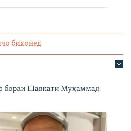
нҷо бихонед
ар бораи Шавкати Муҳаммад