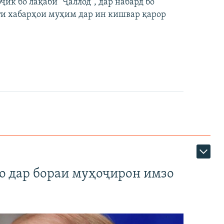
к бо лақаби "Ҷаллод", дар набард бо
360p
ти хабарҳои муҳим дар ин кишвар қарор
480p
720p
1080p
360p
480p
1080p
о дар бораи муҳоҷирон имзо