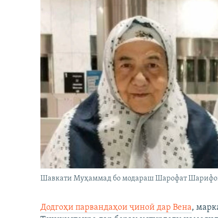
Шавкати Муҳаммад бо модараш Шарофат Шарифо
Додгоҳи парвандаҳои ҷиноӣ дар Вена
, марк