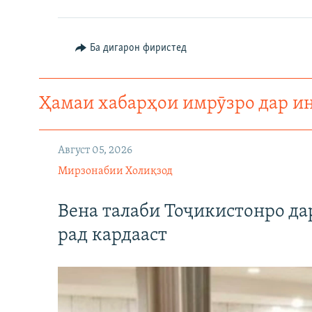
Ба дигарон фиристед
Ҳамаи хабарҳои имрӯзро дар и
Август 05, 2026
Мирзонабии Холиқзод
Вена талаби Тоҷикистонро д
рад кардааст