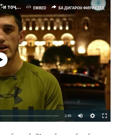
Ҳаводории арманиҳо аз пирӯзии "Ҷаллод"-и тоҷик
EMBED
БА ДИГАРОН ФИРИСТЕД
р намекунад
Auto
2:49
240p
EMBED
БА ДИГАРОН ФИРИСТЕД