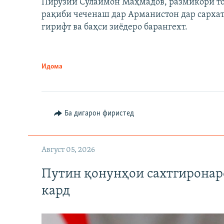
Пирӯзии Сулаймон Маҳмадов, размикори тоҷи
рақиби чеченаш дар Арманистон дар сарха
гирифт ва баҳси зиёдеро барангехт.
Идома
Auto
240p
720p
Ба дигарон фиристед
Август 05, 2026
Путин қонунҳои сахтгиронар
кард