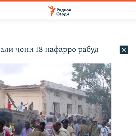
алӣ ҷони 18 нафарро рабуд