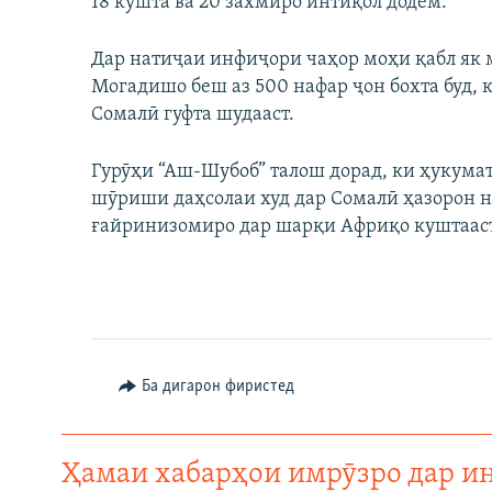
18 кушта ва 20 захмиро интиқол додем.”
Дар натиҷаи инфиҷори чаҳор моҳи қабл як
Могадишо беш аз 500 нафар ҷон бохта буд,
Сомалӣ гуфта шудааст.
Гурӯҳи “Аш-Шубоб” талош дорад, ки ҳукумат
шӯриши даҳсолаи худ дар Сомалӣ ҳазорон н
ғайринизомиро дар шарқи Африқо куштааст
Ба дигарон фиристед
Ҳамаи хабарҳои имрӯзро дар и