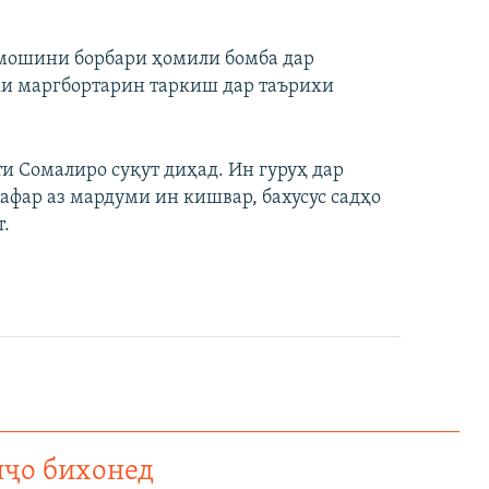
 мошини борбари ҳомили бомба дар
 ки маргбортарин таркиш дар таърихи
и Сомалиро суқут диҳад. Ин гуруҳ дар
афар аз мардуми ин кишвар, бахусус садҳо
.
нҷо бихонед