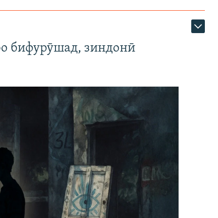
ро бифурӯшад, зиндонӣ