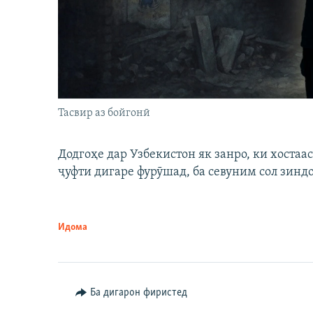
Тасвир аз бойгонӣ
Додгоҳе дар Узбекистон як занро, ки хостаа
ҷуфти дигаре фурӯшад, ба севуним сол зинд
Идома
Ба дигарон фиристед