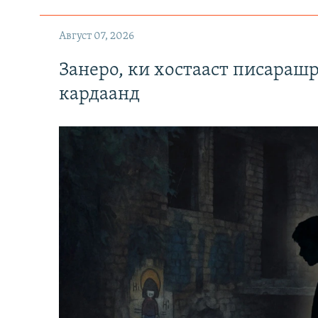
Август 07, 2026
Занеро, ки хостааст писараш
кардаанд