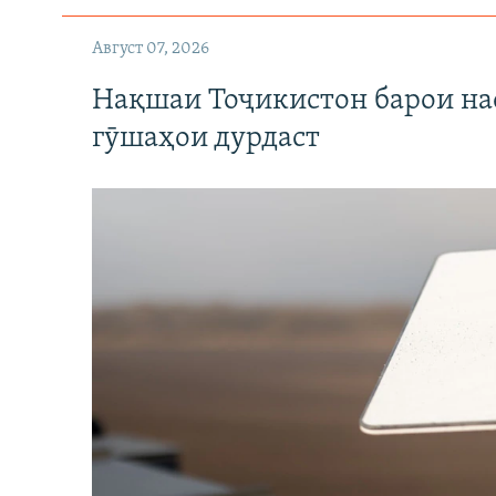
Август 07, 2026
Нақшаи Тоҷикистон барои нас
гӯшаҳои дурдаст