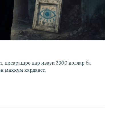
ст, писарашро дар ивази 3300 доллар ба
он маҳкум кардааст.