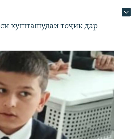
аси кушташудаи тоҷик дар