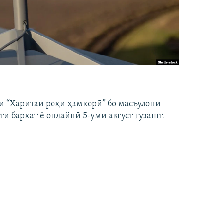
и “Харитаи роҳи ҳамкорӣ” бо масъулони
ти бархат ё онлайнӣ 5-уми август гузашт.