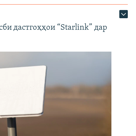
би дастгоҳҳои “Starlink” дар