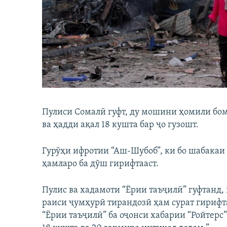
ГУЗОРИШҲОИ РАДИОӢ
Пулиси Сомалӣ гуфт, ду мошини ҳомили бо
ва ҳадди ақал 18 кушта бар ҷо гузошт.
Гурӯҳи ифротии “Аш-Шубоб”, ки бо шабакаи 
ҳамларо ба дӯш гирифтааст.
Пулис ва хадамоти “Ёрии таъҷилӣ” гуфтанд
раиси ҷумҳурӣ тирандозӣ ҳам сурат гирифт
“Ёрии таъҷилӣ” ба оҷонси хабарии “Ройтерс