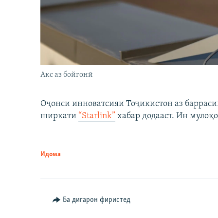
Акс аз бойгонӣ
Оҷонси инноватсияи Тоҷикистон аз барраси
ширкати
“Starlink”
хабар додааст. Ин мулоқо
Идома
Ба дигарон фиристед