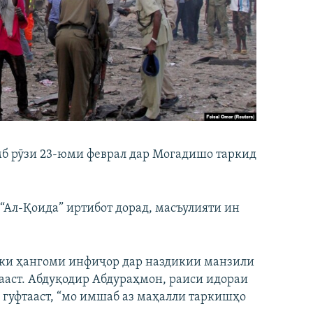
мб рӯзи 23-юми феврал дар Могадишо таркид
“Ал-Қоида” иртибот дорад, масъулияти ин
, ки ҳангоми инфиҷор дар наздикии манзили
ааст. Абдуқодир Абдураҳмон, раиси идораи
” гуфтааст, “мо имшаб аз маҳалли таркишҳо