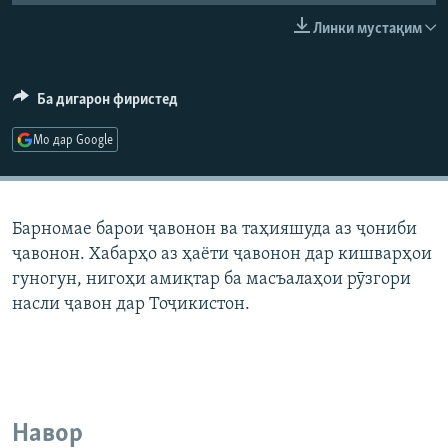
ГУЗОРИШҲОИ РАДИОӢ
Линки мустақим
Русский
ПАЙГИРӢ КУНЕД
Ба дигарон фиристед
Мо дар Google
Ҳамаи сомонаҳои RFE/RL
Барномае барои ҷавонон ва таҳияшуда аз ҷониби
ҷавонон. Хабарҳо аз ҳаёти ҷавонон дар кишварҳои
гуногун, нигоҳи амиқтар ба масъалаҳои рӯзгори
насли ҷавон дар Тоҷикистон.
Навор