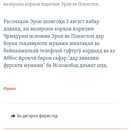
вазирони корҳои хориҷии Эрон ва Покистон.
Расонаҳои Эрон шомгоҳи 3 август хабар
доданд, ки вазирони корҳои хориҷии
Ҷумҳурии исломии Эрон ва Покистон дар
бораи таҳаввулоти муҳими минтақаӣ ва
байналмилалӣ телефонӣ гуфтугӯ карданд ва аз
Аббос Ароқчӣ барои сафар "дар аввалин
фурсати мумкин" ба Исломобод даъват шуд.
Идома
Ба дигарон фиристед