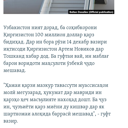
ГУЗОРИШҲОИ РАДИОӢ
Русский
ПАЙГИРӢ КУНЕД
Узбакистон ният дорад, ба соҳибкорони
Қирғизистон 100 миллион доллар қарз
бидиҳад. Дар ин бора рӯзи 14 декабр вазири
иқтисоди Қирғизистон Артем Новиков дар
Тошканд хабар дод. Ба гуфтаи вай, ин маблағ
барои воридоти маҳсулоти ӯзбекӣ ҷудо
Ҳамаи сомонаҳои RFE/RL
мешавад.
"Ҳамаи қарзи мазкур тавассути муассисаҳои
молӣ мегузарад, ҳукумат дар мавриди ин
қарзҳо ҳеч масъулияте нахоҳад дошт. Ба ҷуз
ин, ҷузъиёти қарз миёни ду кишвар дар як
шартномаи алоҳида баррасӣ мешавад", - гуфт
вазир.