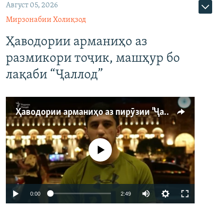
Август 05, 2026
Мирзонабии Холиқзод
Ҳаводории арманиҳо аз
размикори тоҷик, машҳур бо
лақаби “Ҷаллод”
Ҳаводории арманиҳо аз пирӯзии "Ҷаллод"-и тоҷик
Феълан кор намекунад
Auto
0:00
2:49
240p