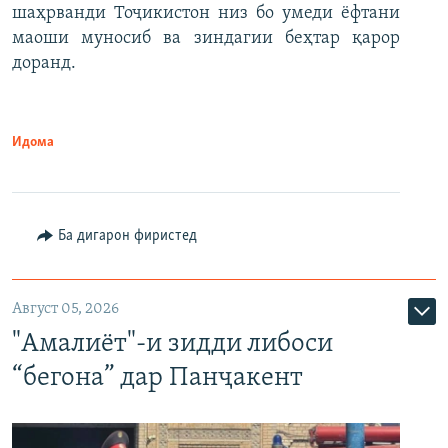
шаҳрванди Тоҷикистон низ бо умеди ёфтани
маоши муносиб ва зиндагии беҳтар қарор
доранд.
Идома
Ба дигарон фиристед
Август 05, 2026
"Амалиёт"-и зидди либоси
“бегона” дар Панҷакент