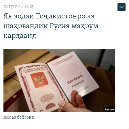
Август 03, 2026
Як зодаи Тоҷикистонро аз
шаҳрвандии Русия маҳрум
кардаанд
Акс аз бойгонӣ