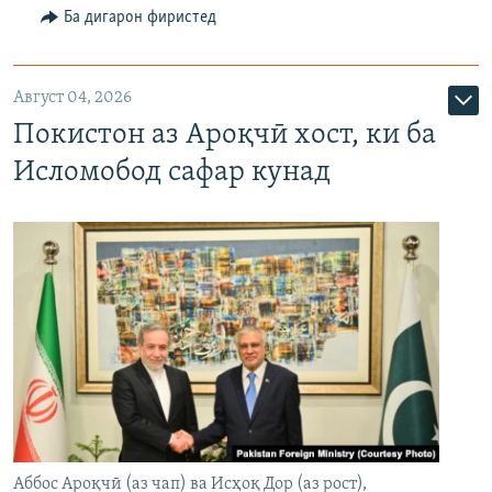
Ба дигарон фиристед
Август 04, 2026
Покистон аз Ароқчӣ хост, ки ба
Исломобод сафар кунад
Аббос Ароқчӣ (аз чап) ва Исҳоқ Дор (аз рост),