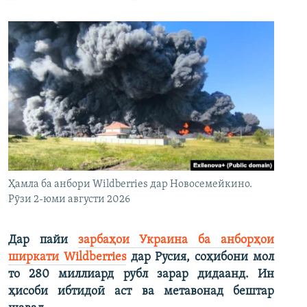
Ҳамла ба анбори Wildberries дар Новосемейкино.
Рӯзи 2-юми августи 2026
Дар пайи
зарбаҳои Украина ба анборҳои
ширкати Wildberries
дар Русия, соҳибони мол
то 280 миллиард рубл зарар дидаанд. Ин
ҳисоби ибтидоӣ аст ва метавонад бештар