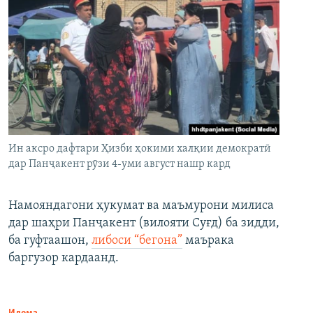
Ин аксро дафтари Ҳизби ҳокими халқии демократӣ
дар Панҷакент рӯзи 4-уми август нашр кард
Намояндагони ҳукумат ва маъмурони милиса
дар шаҳри Панҷакент (вилояти Суғд) ба зидди,
ба гуфтаашон,
либоси “бегона”
маърака
баргузор кардаанд.