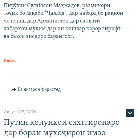
Пирӯзии Сулаймон Маҳмадов, размикори
360p
тоҷик бо лақаби "Ҷаллод", дар набард бо рақиби
480p
Auto
240p
360p
480p
чеченаш дар Арманистон дар сархати
720p
хабарҳои муҳим дар ин кишвар қарор гирифт
720p
1080p
ва баҳси зиёдеро барангехт.
1080p
Идома
Ба дигарон фиристед
Август 05, 2026
Путин қонунҳои сахтгиронаро
дар бораи муҳоҷирон имзо