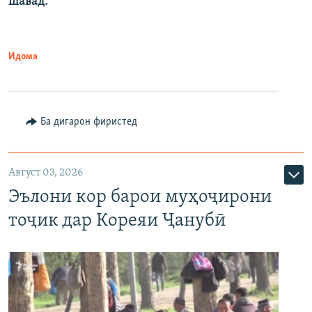
шавад.
Идома
Ба дигарон фиристед
Август 03, 2026
Эълони кор барои муҳоҷирони
тоҷик дар Кореяи Ҷанубӣ