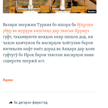
Вазири энержии Туркия бо ишора ба
бӯҳрони
убур ва мурури киштиҳо дар тангаи Ҳурмуз
гуфт, таҳаввулоти моҳҳои ахир нишон дод, ки
ҷаҳон ҳамчунон ба масирҳои ҷойгузин барои
интиқоли нафт ниёз дорад ва Анқара дар ҳоли
гуфтугӯ бо Ироқ барои тавсеаи масирҳои нави
содироти энержӣ аст.
Идома
Ба дигарон фиристед