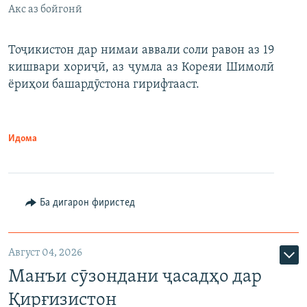
Акс аз бойгонӣ
Тоҷикистон дар нимаи аввали соли равон аз 19
кишвари хориҷӣ, аз ҷумла аз Кореяи Шимолӣ
ёриҳои башардӯстона гирифтааст.
Идома
Ба дигарон фиристед
Август 04, 2026
Манъи сӯзондани ҷасадҳо дар
Қирғизистон