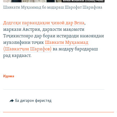
Шавкати Муҳаммад бо модараш Шарофат Шарифова
Додгоҳи парвандаҳои ҷиноӣ дар Вена
,
маркази Австрия, дархости мақомоти
Тоҷикистонро дар бораи истирдоди намояндаи
мухолифини тоҷик
Шавкати Муҳаммад
(Шавкатҷон Шарифов)
ва модару бародараш
рад кардааст.
Идома
Ба дигарон фиристед