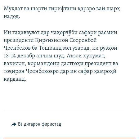
Муҳлат ва шарти гирифтани қарзро вай шарҳ
надод.
Ин таҳаввулот дар чаҳорчӯби сафари расмии
президенти Қирғизистон Сооронбой
Ҷеенбеков ба Тошканд мегузарад, ки рӯзҳои
13-14 декабр анҷом шуд. Аъзои ҳукумат,
вакилон, кормандони дастгоҳи президент ва
тоҷирон Ҷеенбековро дар ин сафар ҳамроҳӣ
карданд.
Ба дигарон фиристед