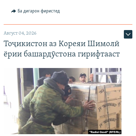
Ба дигарон фиристед
Август 04, 2026
Тоҷикистон аз Кореяи Шимолӣ
ёрии башардӯстона гирифтааст