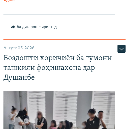
Идома
Ба дигарон фиристед
Август 05, 2026
Боздошти хориҷиён ба гумони
ташкили фоҳишахона дар
Душанбе