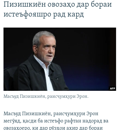
Пизишкиён овозаҳо дар бораи
истеъфояшро рад кард
Масъуд Пизишкиён, раисҷумҳури Эрон.
Масъуд Пизишкиён, раисҷумҳури Эрон
мегӯяд, қасди ба истеъфо рафтан надорад ва
овозаҳоеро, ки дар рӯзҳои ахир дар бораи