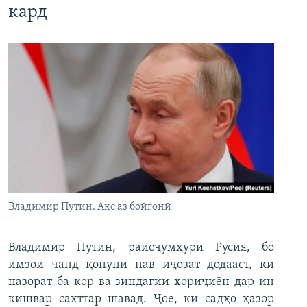
кард
Владимир Путин. Акс аз бойгонӣ
Владимир Путин, раисҷумҳури Русия, бо
имзои чанд қонуни нав иҷозат додааст, ки
назорат ба кор ва зиндагии хориҷиён дар ин
кишвар сахттар шавад. Ҷое, ки садҳо ҳазор