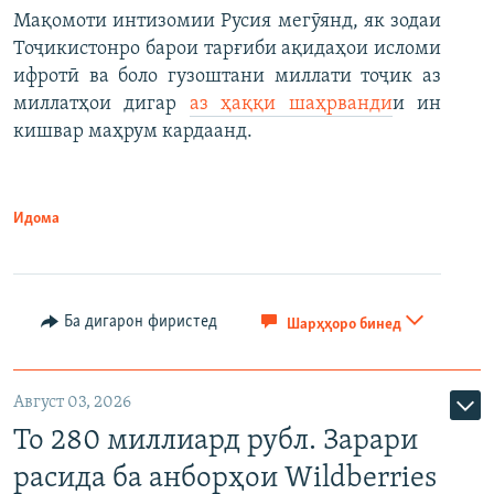
Мақомоти интизомии Русия мегӯянд, як зодаи
Тоҷикистонро барои тарғиби ақидаҳои исломи
ифротӣ ва боло гузоштани миллати тоҷик аз
миллатҳои дигар
аз ҳаққи шаҳрванди
и ин
кишвар маҳрум кардаанд.
Идома
Ба дигарон фиристед
Шарҳҳоро бинед
Август 03, 2026
То 280 миллиард рубл. Зарари
расида ба анборҳои Wildberries