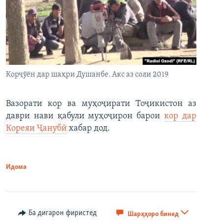
Корҷӯён дар шаҳри Душанбе. Акс аз соли 2019
Вазорати кор ва муҳоҷирати Тоҷикистон аз
даври нави қабули муҳоҷирон барои
кор дар
Кореяи Ҷанубӣ
хабар дод.
Идома
Ба дигарон фиристед
Шарҳҳоро бинед