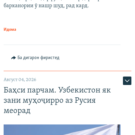
барканории ӯ нашр шуд, рад кард.
Идома
Ба дигарон фиристед
Август 04, 2026
Баҳси парчам. Узбекистон як
зани муҳоҷирро аз Русия
меорад