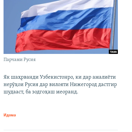
Парчами Русия
Як шаҳрванди Узбекистонро, ки дар амалиёти
нерӯҳои Русия дар вилояти Нижегород дастгир
шудааст, ба зодгоҳаш меоранд.
Идома