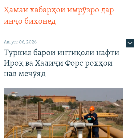
Ҳамаи хабарҳои имрӯзро дар
инҷо бихонед
Август 06, 2026
Туркия барои интиқоли нафти
Ироқ ва Халиҷи Форс роҳҳои
нав меҷӯяд