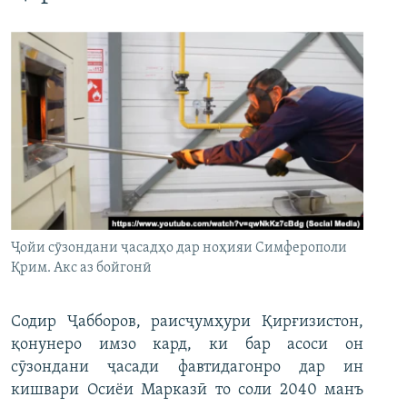
Ҷойи сӯзондани ҷасадҳо дар ноҳияи Симферополи
Қрим. Акс аз бойгонӣ
Содир Ҷабборов, раисҷумҳури Қирғизистон,
қонунеро имзо кард, ки бар асоси он
сӯзондани ҷасади фавтидагонро дар ин
кишвари Осиёи Марказӣ то соли 2040 манъ