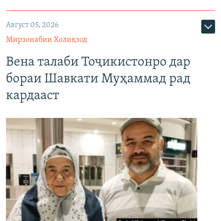
Август 05, 2026
Мирзонабии Холиқзод
Вена талаби Тоҷикистонро дар
бораи Шавкати Муҳаммад рад
кардааст