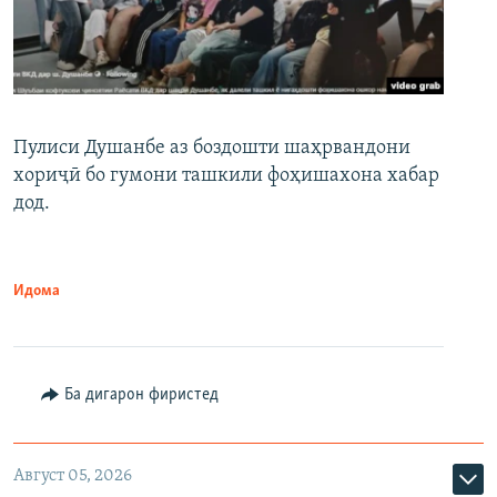
Пулиси Душанбе аз боздошти шаҳрвандони
хориҷӣ бо гумони ташкили фоҳишахона хабар
дод.
Идома
Ба дигарон фиристед
Август 05, 2026