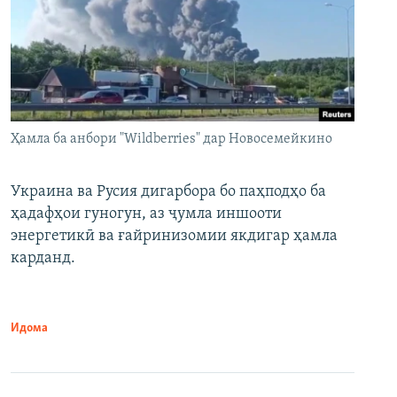
Ҳамла ба анбори "Wildberries" дар Новосемейкино
Украина ва Русия дигарбора бо паҳподҳо ба
ҳадафҳои гуногун, аз ҷумла иншооти
энергетикӣ ва ғайринизомии якдигар ҳамла
карданд.
Идома