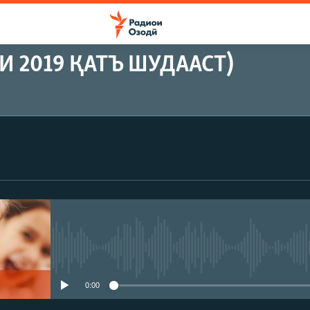
 2019 ҚАТЪ ШУДААСТ)
Феълан кор намекунад
0:00