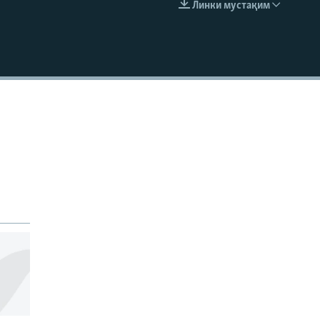
Линки мустақим
EMBED