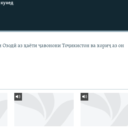
 кунед
 Озодӣ аз ҳаёти ҷавонони Тоҷикистон ва хориҷ аз он