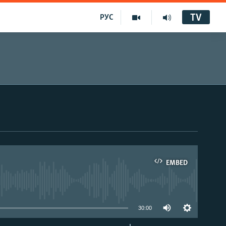
TV
РУС
EMBED
30:00