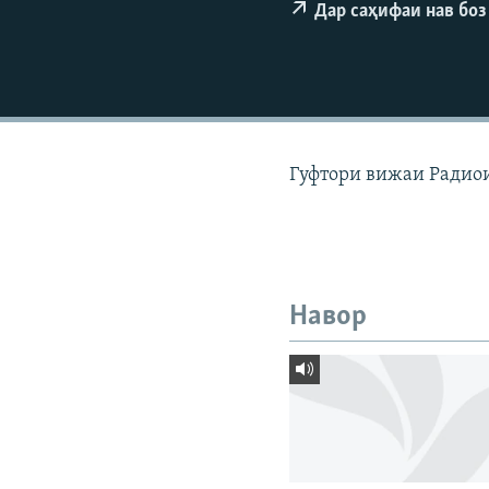
ГУЗОРИШҲОИ РАДИОӢ
Дар саҳифаи нав боз
Гуфтори вижаи Радиои
Навор