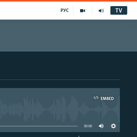
TV
РУС
EMBED
30:00