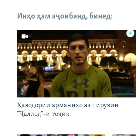
Инҳо ҳам аҷоибанд, бинед:
Ҳаводории арманиҳо аз пирӯзии
"Ҷаллод"-и тоҷик