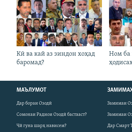
Кӣ ва кай аз зиндон хоҳад
Ном ба
баромад?
ҳодиса
Русский
МАЪЛУМОТ
ЗАМИМА
Дар бораи Озодӣ
Замимаи О
ПАЙГИРӢ КУНЕД
Сомонаи Радиои Озодӣ бастааст?
Замимаи Оз
Чӣ гуна шарҳ нависем?
Дар Смарт 