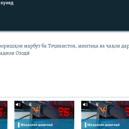
 кунед
узоришҳои марбут ба Тоҷикистон, минтақа ва ҷаҳон да
Радиои Озодӣ