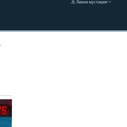
Линки мустақим
EMBED
р