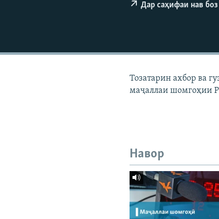
ГУЗОРИШҲОИ РАДИОӢ
Дар саҳифаи нав боз
Тозатарин ахбор ва г
маҷаллаи шомгоҳии 
Навор