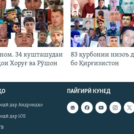
 ном. 34 кушташудаи
83 қурбонии низоъ д
ҳои Хоруғ ва Рӯшон
бо Қирғизистон
ҲО
ПАЙГИРӢ КУНЕД
зодӣ дар Андроидҳо
одӣ дар iOS
ТВ