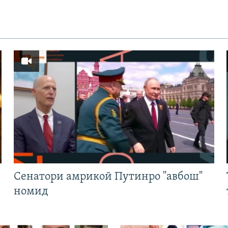
Cенатори амрикоӣ Путинро "авбош"
номид