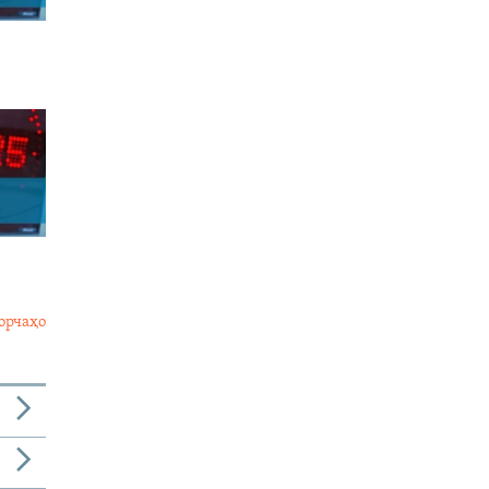
орчаҳо