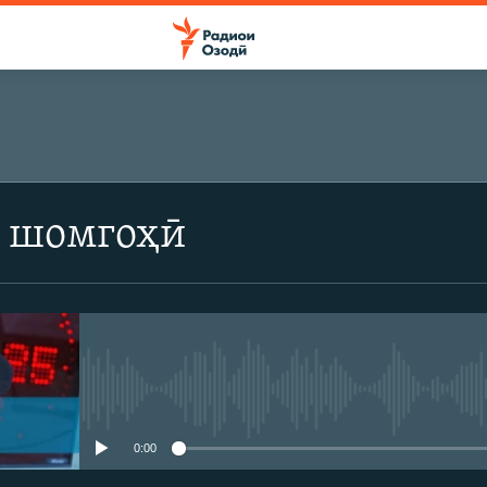
 шомгоҳӣ
Феълан кор намекунад
0:00