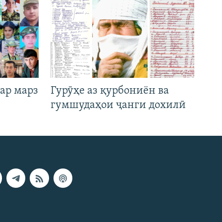
ар марз
Гурӯҳе аз қурбониён ва
гумшудаҳои ҷанги дохилӣ