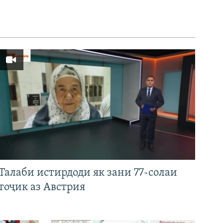
Талаби истирдоди як зани 77-солаи
тоҷик аз Австрия