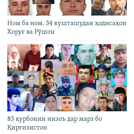
Ном ба ном. 34 кушташудаи ҳодисаҳои
Хоруғ ва Рӯшон
83 қурбонии низоъ дар марз бо
Қирғизистон