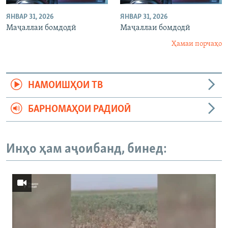
ЯНВАР 31, 2026
ЯНВАР 31, 2026
Маҷаллаи бомдодӣ
Маҷаллаи бомдодӣ
Ҳамаи порчаҳо
НАМОИШҲОИ ТВ
БАРНОМАҲОИ РАДИОӢ
Инҳо ҳам аҷоибанд, бинед: