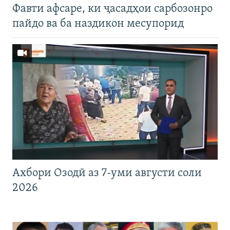
Фавти афсаре, ки ҷасадҳои сарбозонро
пайдо ва ба наздикон месупорид
Ахбори Озодӣ аз 7-уми августи соли
2026