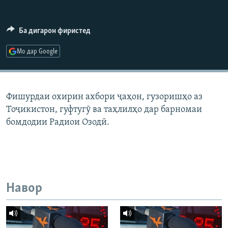
ГУЗОРИШҲОИ РАДИОӢ
Русский
Ба дигарон фиристед
ПАЙГИРӢ КУНЕД
Мо дар Google
Фишурдаи охирин ахбори ҷаҳон, гузоришҳо аз
Тоҷикистон, гуфтугӯ ва таҳлилҳо дар барномаи
Ҳамаи сомонаҳои RFE/RL
бомдодии Радиои Озодӣ.
Навор