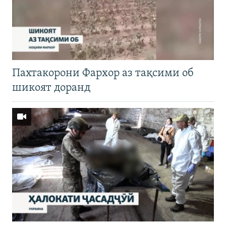
Пахтакорони Фархор аз тақсими об
шикоят доранд