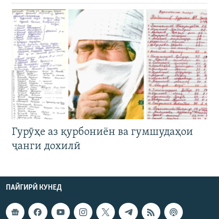
Гурӯҳе аз қурбониён ва гумшудаҳои
ҷанги дохилӣ
ПАЙГИРӢ КУНЕД