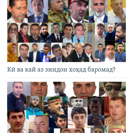
Кӣ ва кай аз зиндон хоҳад баромад?