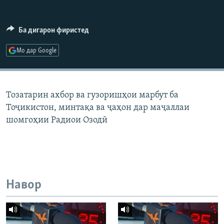
ГУЗОРИШҲОИ РАДИОӢ
Русский
Ба дигарон фиристед
ПАЙГИРӢ КУНЕД
Мо дар Google
Тозатарин ахбор ва гузоришҳои марбут ба
Тоҷикистон, минтақа ва ҷаҳон дар маҷаллаи
Ҳамаи сомонаҳои RFE/RL
шомгоҳии Радиои Озодӣ
Навор