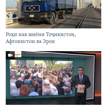
Роҳи нав миёни Тоҷикистон,
Афғонистон ва Эрон