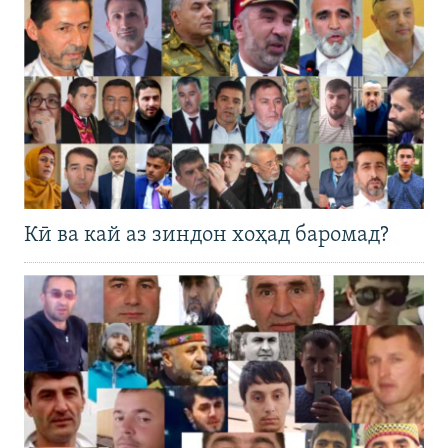
Кӣ ва кай аз зиндон хоҳад баромад?