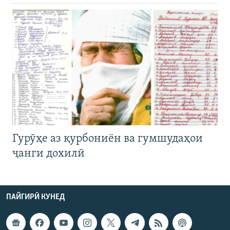
Гурӯҳе аз қурбониён ва гумшудаҳои
ҷанги дохилӣ
ПАЙГИРӢ КУНЕД