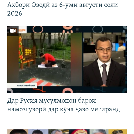
Ахбори Озодӣ аз 6-уми августи соли
2026
Дар Русия мусулмонон барои
намозгузорӣ дар кӯча ҷазо мегиранд