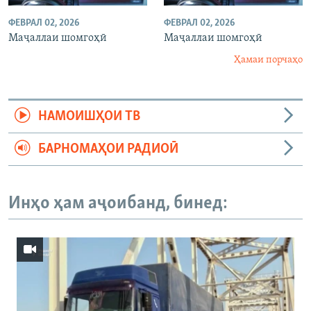
ФЕВРАЛ 02, 2026
ФЕВРАЛ 02, 2026
Маҷаллаи шомгоҳӣ
Маҷаллаи шомгоҳӣ
Ҳамаи порчаҳо
НАМОИШҲОИ ТВ
БАРНОМАҲОИ РАДИОӢ
Инҳо ҳам аҷоибанд, бинед: