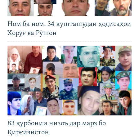
Ном ба ном. 34 кушташудаи ҳодисаҳои
Хоруғ ва Рӯшон
83 қурбонии низоъ дар марз бо
Қирғизистон