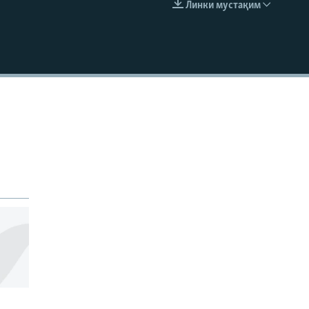
Линки мустақим
EMBED