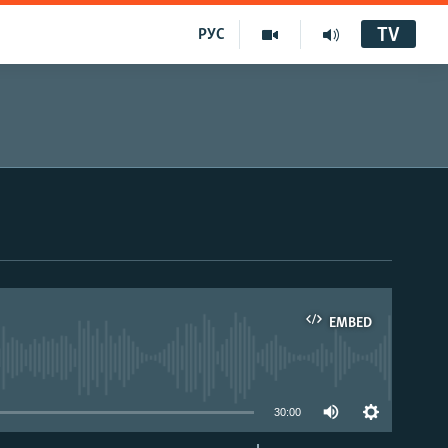
TV
РУС
EMBED
30:00