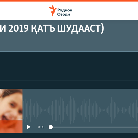
 2019 ҚАТЪ ШУДААСТ)
Феълан кор намекунад
0:00