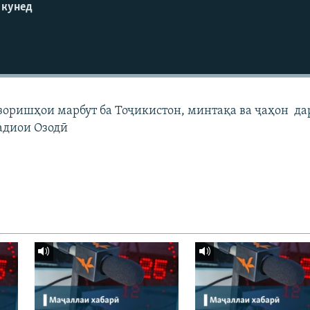
 кунед
узоришҳои марбут ба Тоҷикистон, минтақа ва ҷаҳон да
адиои Озодӣ