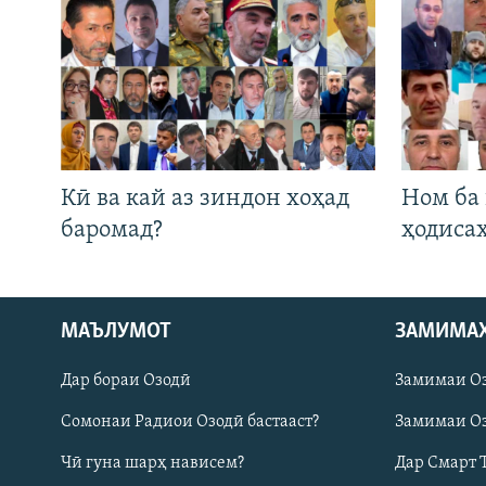
Кӣ ва кай аз зиндон хоҳад
Ном ба
баромад?
ҳодиса
Русский
МАЪЛУМОТ
ЗАМИМА
Дар бораи Озодӣ
Замимаи О
ПАЙГИРӢ КУНЕД
Сомонаи Радиои Озодӣ бастааст?
Замимаи Оз
Чӣ гуна шарҳ нависем?
Дар Смарт 