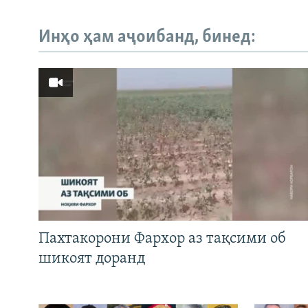
Инҳо ҳам аҷоибанд, бинед:
Пахтакорони Фархор аз тақсими об
шикоят доранд