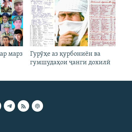
ар марз
Гурӯҳе аз қурбониён ва
гумшудаҳои ҷанги дохилӣ