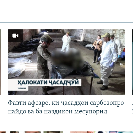
Фавти афсаре, ки ҷасадҳои сарбозонро
пайдо ва ба наздикон месупорид