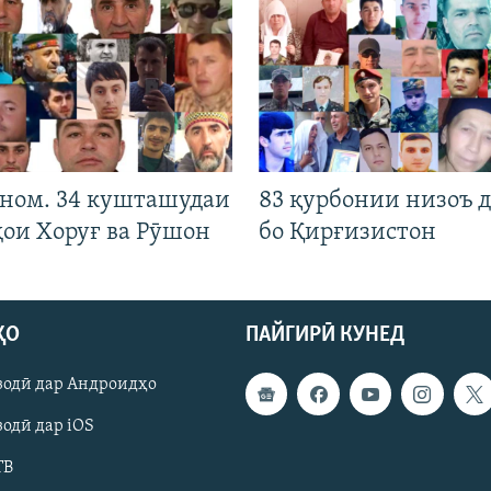
 ном. 34 кушташудаи
83 қурбонии низоъ д
ҳои Хоруғ ва Рӯшон
бо Қирғизистон
ҲО
ПАЙГИРӢ КУНЕД
зодӣ дар Андроидҳо
одӣ дар iOS
ТВ