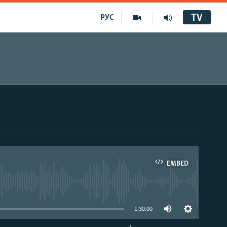
TV
РУС
EMBED
1:30:00