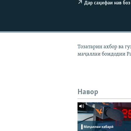
ГУЗОРИШҲОИ РАДИОӢ
Дар саҳифаи нав боз
Тозатарин ахбор ва г
маҷаллаи бомдодии Р
Навор