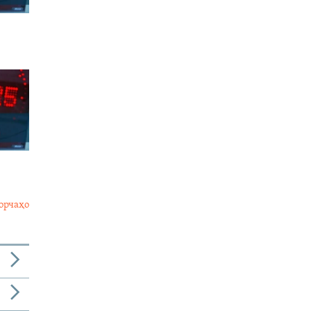
орчаҳо