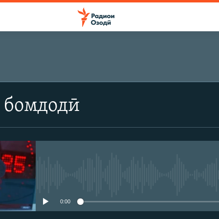
 бомдодӣ
Феълан кор намекунад
0:00