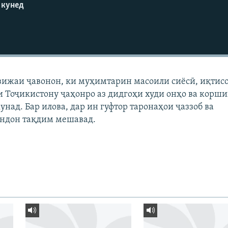
 кунед
вижаи ҷавонон, ки муҳимтарин масоили сиёсӣ, иқтис
 Тоҷикистону ҷаҳонро аз дидгоҳи худи онҳо ва корш
унад. Бар илова, дар ин гуфтор таронаҳои ҷаззоб ва
ндон тақдим мешавад.