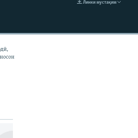
Линки мустақим
EMBED
одӣ,
иносон