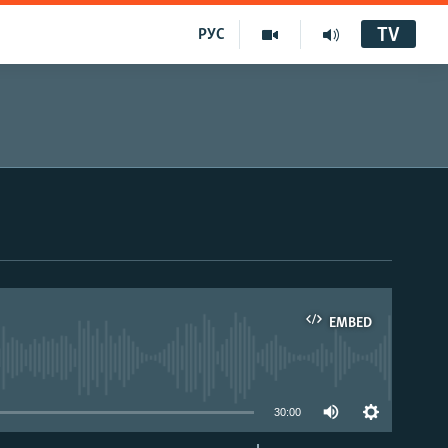
TV
РУС
EMBED
30:00