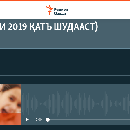
 2019 ҚАТЪ ШУДААСТ)
Феълан кор намекунад
0:00