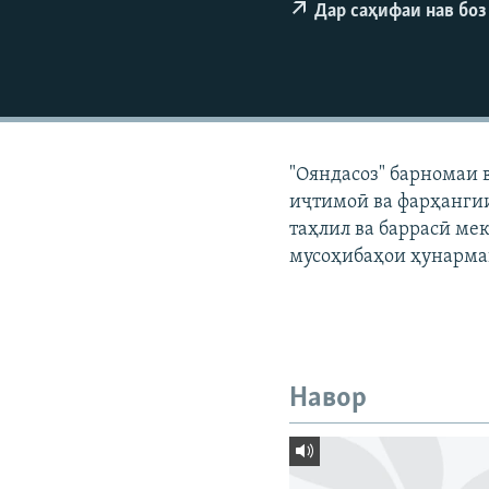
ГУЗОРИШҲОИ РАДИОӢ
Дар саҳифаи нав боз
"Ояндасоз" барномаи 
иҷтимоӣ ва фарҳангии
таҳлил ва баррасӣ мек
мусоҳибаҳои ҳунарма
Навор