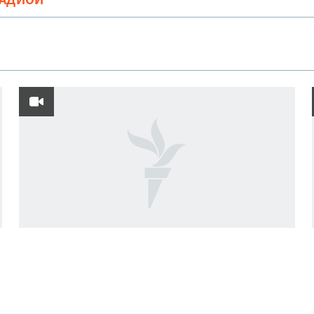
РАДИОӢ
Ахбори Озодӣ аз 6-уми августи соли
2026