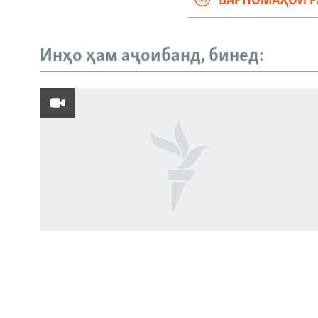
БАРНОМАҲОИ 
Инҳо ҳам аҷоибанд, бинед:
Русский
ПАЙГИРӢ КУНЕД
Ҳамаи сомонаҳои RFE/RL
Роҳи нав миёни Тоҷикистон,
Афғонистон ва Эрон