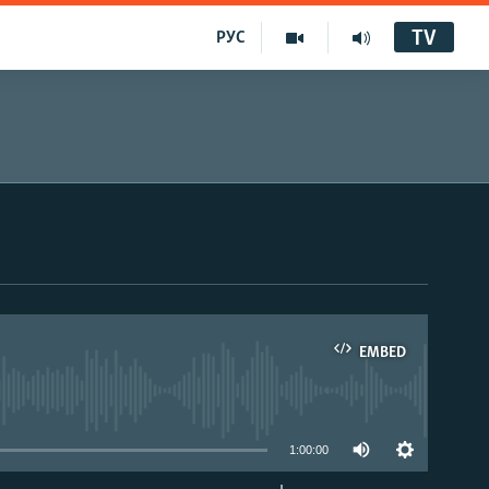
TV
РУС
EMBED
1:00:00