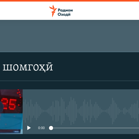
 шомгоҳӣ
Феълан кор намекунад
0:00