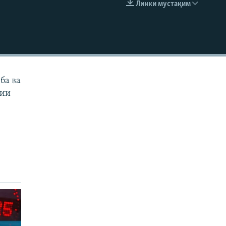
Линки мустақим
EMBED
ба ва
тии