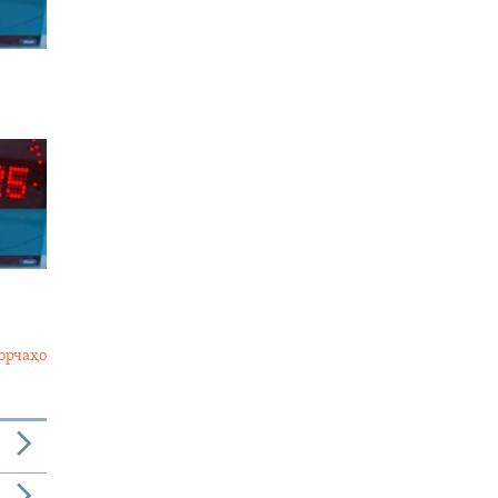
орчаҳо