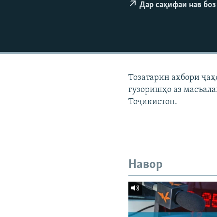
ГУЗОРИШҲОИ РАДИОӢ
Дар саҳифаи нав боз
Тозатарин ахбори ҷаҳ
гузоришҳо аз масъала
Тоҷикистон.
Навор