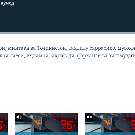
 кунед
он, минтақа ва Тоҷикистон, таҳлилу баррасиҳо, мусоҳи
ҳои сиёсӣ, иҷтимоӣ, иқтисодӣ, фарҳангӣ ва зистмуҳи