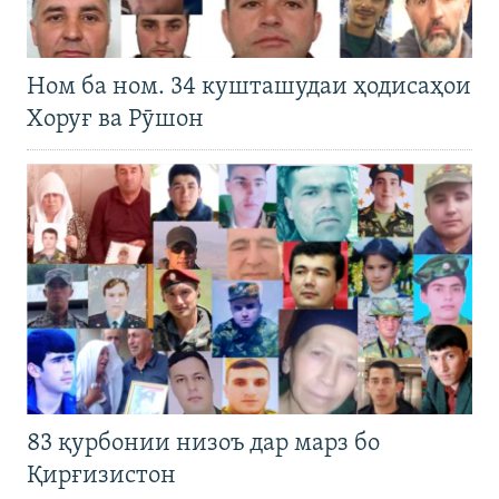
Ном ба ном. 34 кушташудаи ҳодисаҳои
Хоруғ ва Рӯшон
83 қурбонии низоъ дар марз бо
Қирғизистон