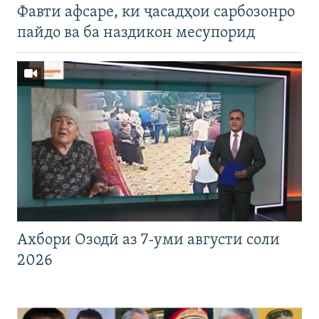
Фавти афсаре, ки ҷасадҳои сарбозонро
пайдо ва ба наздикон месупорид
Ахбори Озодӣ аз 7-уми августи соли
2026