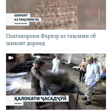
Пахтакорони Фархор аз тақсими об
шикоят доранд