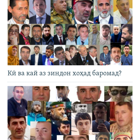
Кӣ ва кай аз зиндон хоҳад баромад?