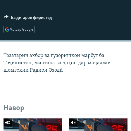
ГУЗОРИШҲОИ РАДИОӢ
Русский
Ба дигарон фиристед
ПАЙГИРӢ КУНЕД
Мо дар Google
Тозатарин ахбор ва гузоришҳои марбут ба
Тоҷикистон, минтақа ва ҷаҳон дар маҷаллаи
Ҳамаи сомонаҳои RFE/RL
шомгоҳии Радиои Озодӣ
Навор