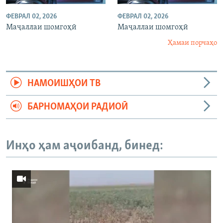
ФЕВРАЛ 02, 2026
ФЕВРАЛ 02, 2026
Маҷаллаи шомгоҳӣ
Маҷаллаи шомгоҳӣ
Ҳамаи порчаҳо
НАМОИШҲОИ ТВ
БАРНОМАҲОИ РАДИОӢ
Инҳо ҳам аҷоибанд, бинед: