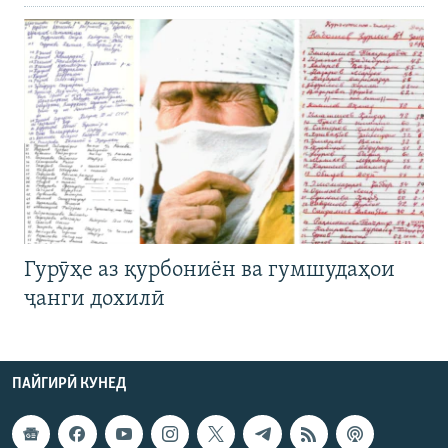
Гурӯҳе аз қурбониён ва гумшудаҳои
ҷанги дохилӣ
ПАЙГИРӢ КУНЕД