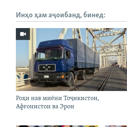
Инҳо ҳам аҷоибанд, бинед:
Роҳи нав миёни Тоҷикистон,
Афғонистон ва Эрон