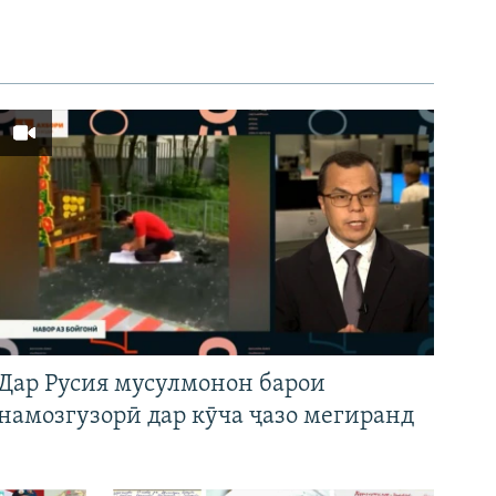
Дар Русия мусулмонон барои
намозгузорӣ дар кӯча ҷазо мегиранд