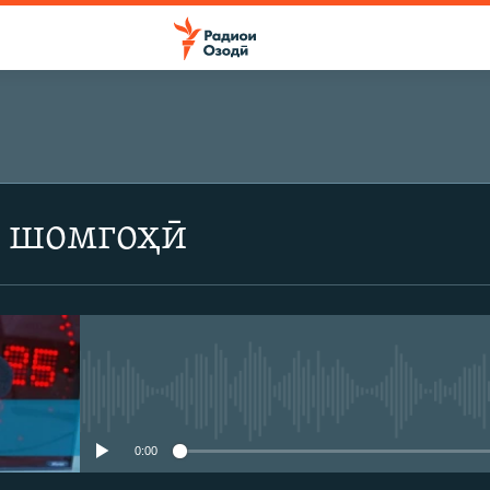
 шомгоҳӣ
Феълан кор намекунад
0:00