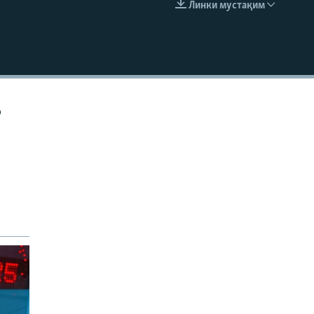
Линки мустақим
EMBED
р