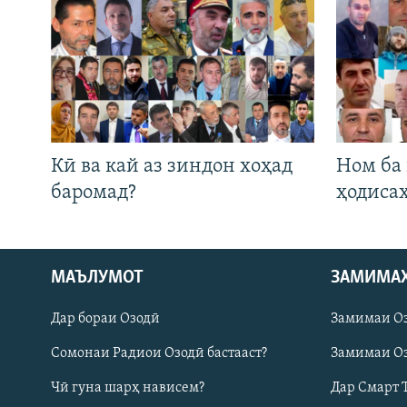
Кӣ ва кай аз зиндон хоҳад
Ном ба
баромад?
ҳодиса
Русский
МАЪЛУМОТ
ЗАМИМА
Дар бораи Озодӣ
Замимаи О
ПАЙГИРӢ КУНЕД
Сомонаи Радиои Озодӣ бастааст?
Замимаи Оз
Чӣ гуна шарҳ нависем?
Дар Смарт 