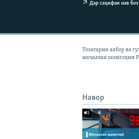
ГУЗОРИШҲОИ РАДИОӢ
Дар саҳифаи нав боз
Тозатарин ахбор ва г
маҷаллаи шомгоҳии Р
Навор