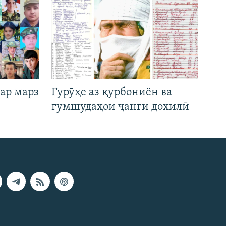
ар марз
Гурӯҳе аз қурбониён ва
гумшудаҳои ҷанги дохилӣ