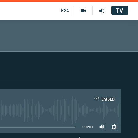
TV
РУС
EMBED
1:30:00