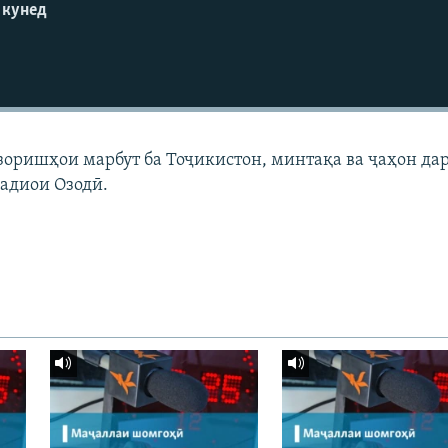
 кунед
узоришҳои марбут ба Тоҷикистон, минтақа ва ҷаҳон да
адиои Озодӣ.