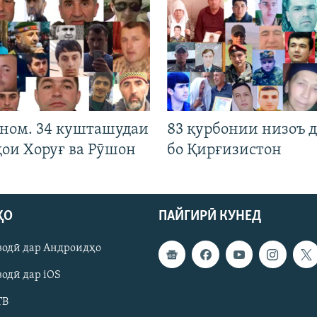
 ном. 34 кушташудаи
83 қурбонии низоъ д
ҳои Хоруғ ва Рӯшон
бо Қирғизистон
ҲО
ПАЙГИРӢ КУНЕД
зодӣ дар Андроидҳо
одӣ дар iOS
ТВ