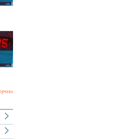
орчаҳо