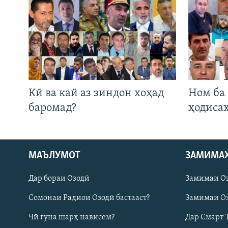
Кӣ ва кай аз зиндон хоҳад
Ном ба
баромад?
ҳодиса
Русский
МАЪЛУМОТ
ЗАМИМА
Дар бораи Озодӣ
Замимаи О
ПАЙГИРӢ КУНЕД
Сомонаи Радиои Озодӣ бастааст?
Замимаи Оз
Чӣ гуна шарҳ нависем?
Дар Смарт 