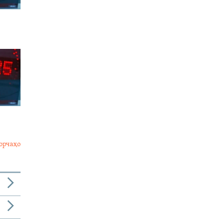
орчаҳо