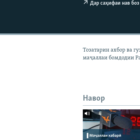
ГУЗОРИШҲОИ РАДИОӢ
Дар саҳифаи нав боз
Тозатарин ахбор ва г
маҷаллаи бомдодии Р
Навор