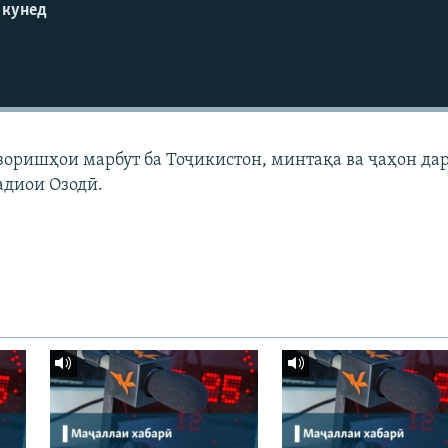
 кунед
узоришҳои марбут ба Тоҷикистон, минтақа ва ҷаҳон да
адиои Озодӣ.