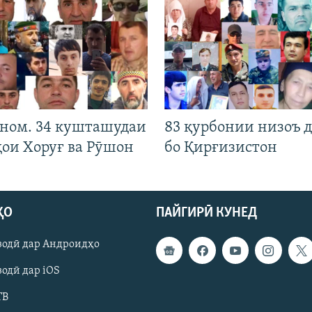
 ном. 34 кушташудаи
83 қурбонии низоъ д
ҳои Хоруғ ва Рӯшон
бо Қирғизистон
ҲО
ПАЙГИРӢ КУНЕД
зодӣ дар Андроидҳо
одӣ дар iOS
ТВ