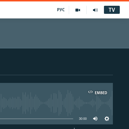
TV
РУС
EMBED
30:00