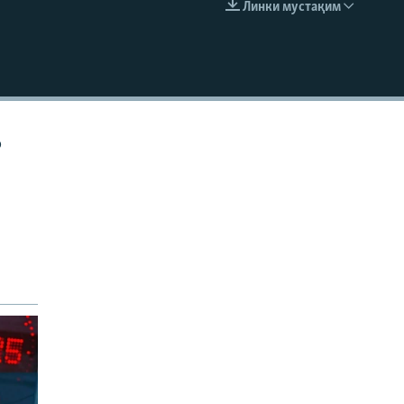
Линки мустақим
EMBED
р