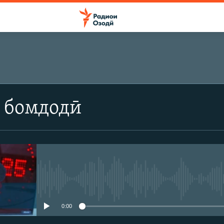
 бомдодӣ
Феълан кор намекунад
0:00