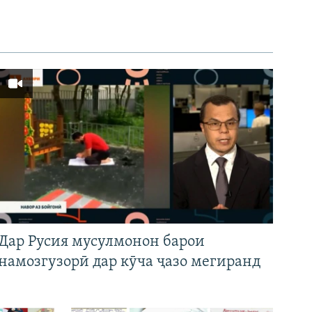
Дар Русия мусулмонон барои
намозгузорӣ дар кӯча ҷазо мегиранд