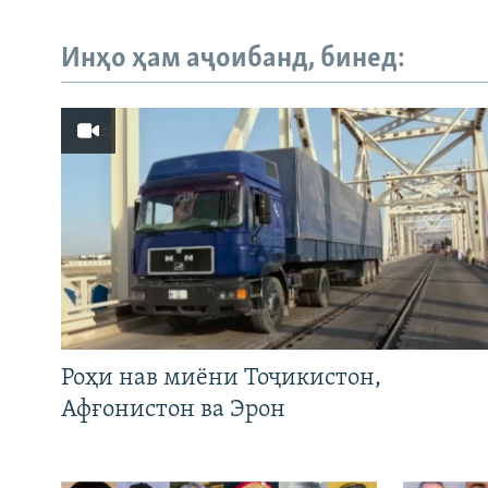
Инҳо ҳам аҷоибанд, бинед:
Роҳи нав миёни Тоҷикистон,
Афғонистон ва Эрон