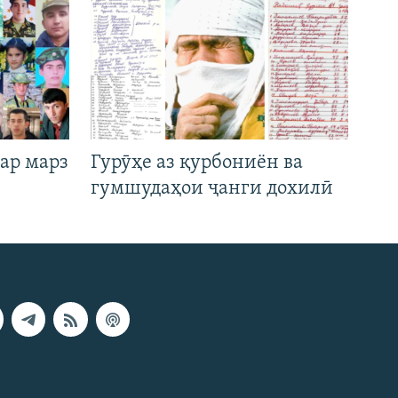
ар марз
Гурӯҳе аз қурбониён ва
гумшудаҳои ҷанги дохилӣ