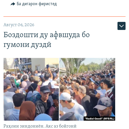
Ба дигарон фиристед
Август 06, 2026
Боздошти ду афвшуда бо
гумони дуздӣ
Раҳоии зиндониён. Акс аз бойгонӣ