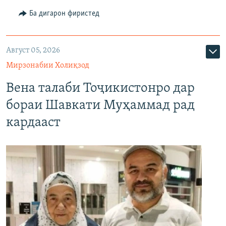
Ба дигарон фиристед
Август 05, 2026
Мирзонабии Холиқзод
Вена талаби Тоҷикистонро дар
бораи Шавкати Муҳаммад рад
кардааст