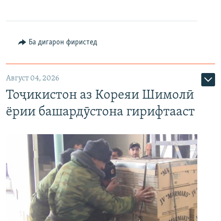
Ба дигарон фиристед
Август 04, 2026
Тоҷикистон аз Кореяи Шимолӣ
ёрии башардӯстона гирифтааст