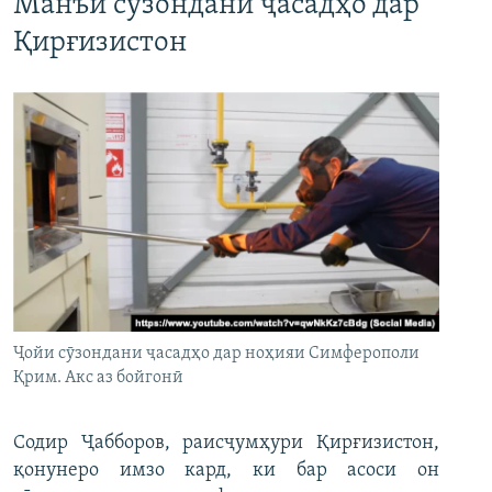
Манъи сӯзондани ҷасадҳо дар
Қирғизистон
Ҷойи сӯзондани ҷасадҳо дар ноҳияи Симферополи
Қрим. Акс аз бойгонӣ
Содир Ҷабборов, раисҷумҳури Қирғизистон,
қонунеро имзо кард, ки бар асоси он