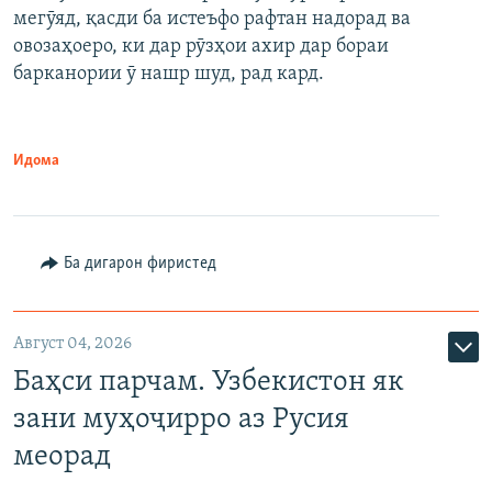
мегӯяд, қасди ба истеъфо рафтан надорад ва
овозаҳоеро, ки дар рӯзҳои ахир дар бораи
барканории ӯ нашр шуд, рад кард.
Идома
Ба дигарон фиристед
Август 04, 2026
Баҳси парчам. Узбекистон як
зани муҳоҷирро аз Русия
меорад