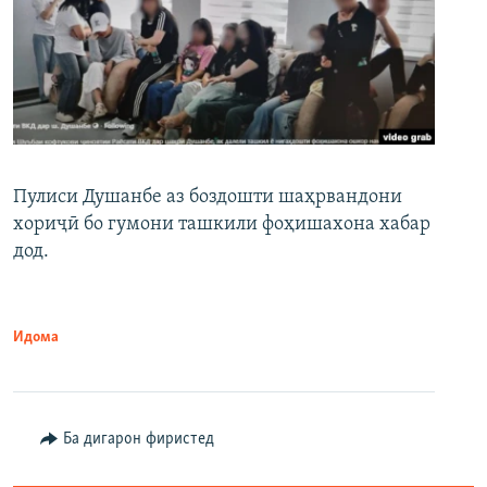
Пулиси Душанбе аз боздошти шаҳрвандони
хориҷӣ бо гумони ташкили фоҳишахона хабар
дод.
Идома
Ба дигарон фиристед