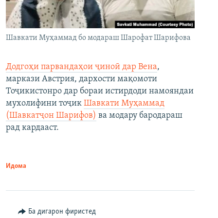
Шавкати Муҳаммад бо модараш Шарофат Шарифова
Додгоҳи парвандаҳои ҷиноӣ дар Вена
,
маркази Австрия, дархости мақомоти
Тоҷикистонро дар бораи истирдоди намояндаи
мухолифини тоҷик
Шавкати Муҳаммад
(Шавкатҷон Шарифов)
ва модару бародараш
рад кардааст.
Идома
Ба дигарон фиристед