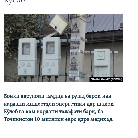
Кӯлоб
Бонки аврупоии таҷдид ва рушд барои нав
кардани иншоотҳои энергетикӣ дар шаҳри
Кӯлоб ва кам кардани талафоти барқ, ба
Тоҷикистон 10 миллион евро қарз медиҳад.