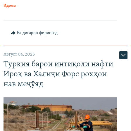
Идома
Ба дигарон фиристед
Август 06, 2026
Туркия барои интиқоли нафти
Ироқ ва Халиҷи Форс роҳҳои
нав меҷӯяд