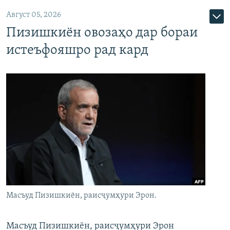
Август 05, 2026
Пизишкиён овозаҳо дар бораи
истеъфояшро рад кард
Масъуд Пизишкиён, раисҷумҳури Эрон.
Масъуд Пизишкиён, раисҷумҳури Эрон