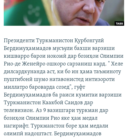
ГУЗОРИШҲОИ РАДИОӢ
Русский
ПАЙГИРӢ КУНЕД
Президенти Туркманистон Қурбонгулӣ
Бердимуҳаммадов мусъули бахши варзиши
кишварро барои нокомӣ дар бозиҳои Олимпии
Рио-де Женейро ошкоро сарзаниш кард. " Хеле
Ҳамаи сомонаҳои RFE/RL
дилсардкунанда аст, ки бо ин ҳама таъминоту
пуштибонӣ шумо натавонистед интизороти
миллатро бароварда созед", гуфт
Бердимуҳаммадов ба раиси кумитаи варзиши
Туркманистон Каакбой Саидов дар
телевизион. Аз 9 вазишгари туркман дар
бозиҳои Олимпии Рио яке ҳам медал
нагирифт. Туркманстон боре ҳам медали
олимпӣ надоштаст. Бердимуҳаммадов