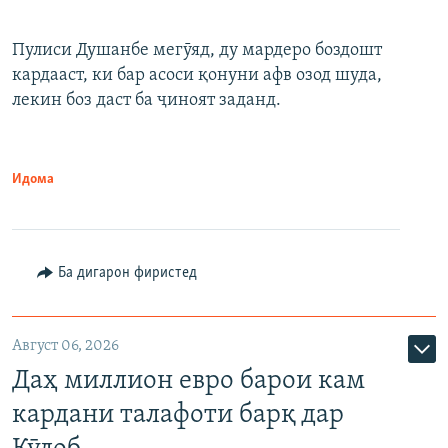
Пулиси Душанбе мегӯяд, ду мардеро боздошт
кардааст, ки бар асоси қонуни афв озод шуда,
лекин боз даст ба ҷиноят заданд.
Идома
Ба дигарон фиристед
Август 06, 2026
Даҳ миллион евро барои кам
кардани талафоти барқ дар