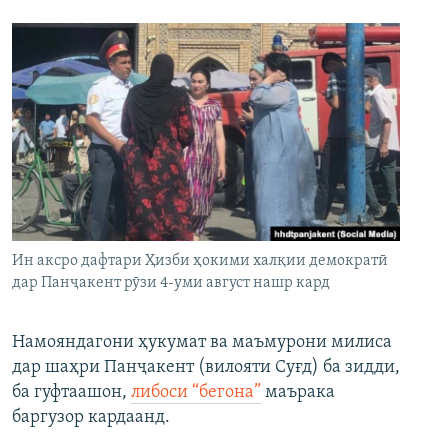
Ин аксро дафтари Ҳизби ҳокими халқии демократӣ
дар Панҷакент рӯзи 4-уми август нашр кард
Намояндагони ҳукумат ва маъмурони милиса
дар шаҳри Панҷакент (вилояти Суғд) ба зидди,
ба гуфтаашон,
либоси “бегона”
маърака
баргузор кардаанд.