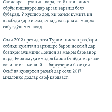
Саидовро сарзаниш кард, ки ӯ натавонист
обрӯи кишварро дар арсаи варзиш боло
бубарад. Ӯ ҳушдор дод, ки раиси кумита ин
камбудиҳоро ислоҳ кунад, вагарна аз мақом
сабукдӯш мешавад.
Соли 2012 президенти Туркманистон раҳбари
собиқи кумитаи варзишро барои нокомӣ дар
бозиҳои Олимпии Лондон аз мақом барканор
кард. Бердимуҳаммадов барои бунёди маркази
вазишии замонавӣ ва баргузории бозиҳои
Осиё ва ҳунарҳои размӣ дар соли 2017
миллонҳо доллар сарф кардааст.