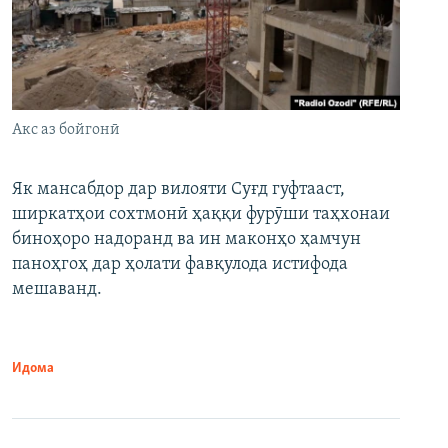
Акс аз бойгонӣ
Як мансабдор дар вилояти Суғд гуфтааст,
ширкатҳои сохтмонӣ ҳаққи фурӯши таҳхонаи
биноҳоро надоранд ва ин маконҳо ҳамчун
паноҳгоҳ дар ҳолати фавқулода истифода
мешаванд.
Идома