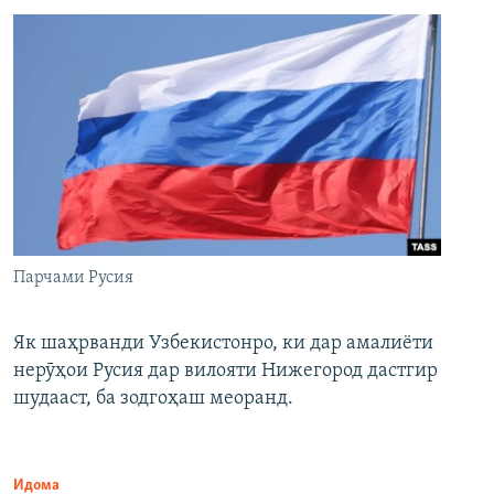
Парчами Русия
Як шаҳрванди Узбекистонро, ки дар амалиёти
нерӯҳои Русия дар вилояти Нижегород дастгир
шудааст, ба зодгоҳаш меоранд.
Идома