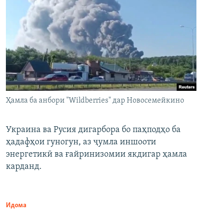
Ҳамла ба анбори "Wildberries" дар Новосемейкино
Украина ва Русия дигарбора бо паҳподҳо ба
ҳадафҳои гуногун, аз ҷумла иншооти
энергетикӣ ва ғайринизомии якдигар ҳамла
карданд.
Идома