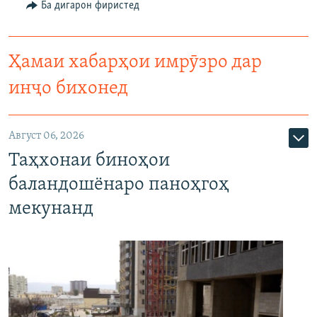
Ба дигарон фиристед
Ҳамаи хабарҳои имрӯзро дар
инҷо бихонед
Август 06, 2026
Таҳхонаи биноҳои
баландошёнаро паноҳгоҳ
мекунанд