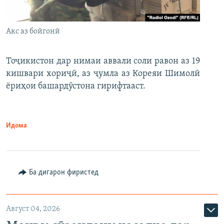
Акс аз бойгонӣ
Тоҷикистон дар нимаи аввали соли равон аз 19
кишвари хориҷӣ, аз ҷумла аз Кореяи Шимолӣ
ёриҳои башардӯстона гирифтааст.
Идома
Ба дигарон фиристед
Август 04, 2026