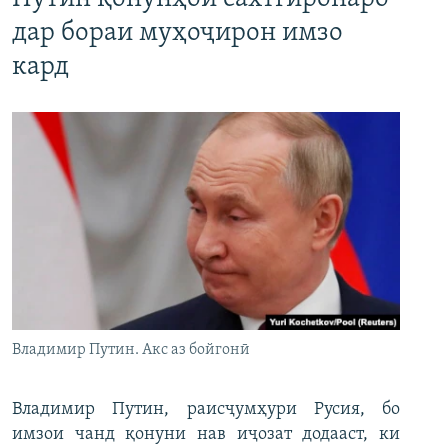
дар бораи муҳоҷирон имзо
кард
Владимир Путин. Акс аз бойгонӣ
Владимир Путин, раисҷумҳури Русия, бо
имзои чанд қонуни нав иҷозат додааст, ки