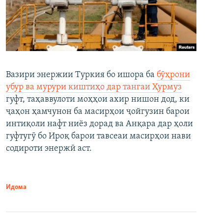
Вазири энержии Туркия бо ишора ба
бӯҳрони
убур ва мурури киштиҳо дар тангаи Ҳурмуз
гуфт, таҳаввулоти моҳҳои ахир нишон дод, ки
ҷаҳон ҳамчунон ба масирҳои ҷойгузин барои
интиқоли нафт ниёз дорад ва Анқара дар ҳоли
гуфтугӯ бо Ироқ барои тавсеаи масирҳои нави
содироти энержӣ аст.
Идома