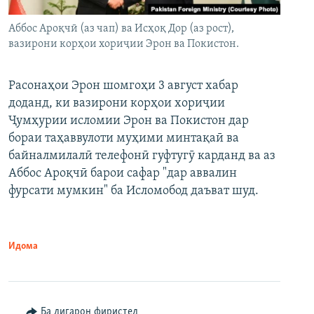
Аббос Ароқчӣ (аз чап) ва Исҳоқ Дор (аз рост),
вазирони корҳои хориҷии Эрон ва Покистон.
Расонаҳои Эрон шомгоҳи 3 август хабар
доданд, ки вазирони корҳои хориҷии
Ҷумҳурии исломии Эрон ва Покистон дар
бораи таҳаввулоти муҳими минтақаӣ ва
байналмилалӣ телефонӣ гуфтугӯ карданд ва аз
Аббос Ароқчӣ барои сафар "дар аввалин
фурсати мумкин" ба Исломобод даъват шуд.
Идома
Ба дигарон фиристед