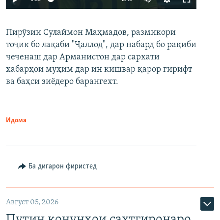
240p
Пирӯзии Сулаймон Маҳмадов, размикори
360p
тоҷик бо лақаби "Ҷаллод", дар набард бо рақиби
480p
Auto
240p
360p
480p
чеченаш дар Арманистон дар сархати
720p
хабарҳои муҳим дар ин кишвар қарор гирифт
720p
1080p
ва баҳси зиёдеро барангехт.
1080p
Идома
Ба дигарон фиристед
Август 05, 2026
Путин қонунҳои сахтгиронаро