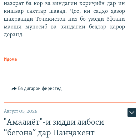
назорат ба кор ва зиндагии хориҷиён дар ин
кишвар сахттар шавад. Ҷое, ки садҳо ҳазор
шаҳрванди Тоҷикистон низ бо умеди ёфтани
маоши муносиб ва зиндагии беҳтар қарор
доранд.
Идома
Ба дигарон фиристед
Август 05, 2026
"Амалиёт"-и зидди либоси
“бегона” дар Панҷакент