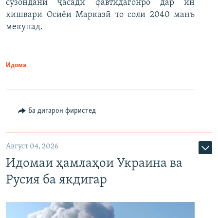
сӯзондани ҷасади фавтидагонро дар ин
кишвари Осиёи Марказӣ то соли 2040 манъ
мекунад.
Идома
Ба дигарон фиристед
Август 04, 2026
Идомаи ҳамлаҳои Украина ва
Русия ба якдигар