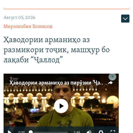
Август 05, 2026
Мирзонабии Холиқзод
Ҳаводории арманиҳо аз
размикори тоҷик, машҳур бо
лақаби “Ҷаллод”
Ҳаводории арманиҳо аз пирӯзии "Ҷаллод"-и тоҷик
Феълан кор намекунад
Auto
0:00
2:49