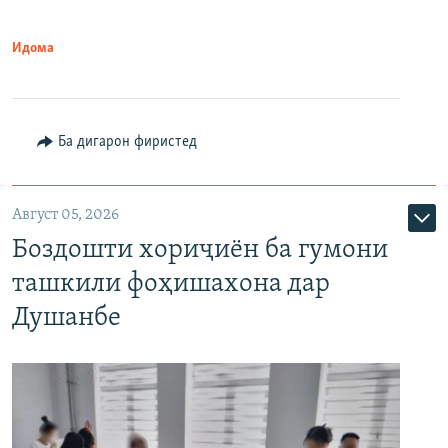
Идома
Ба дигарон фиристед
Август 05, 2026
Боздошти хориҷиён ба гумони
ташкили фоҳишахона дар
Душанбе