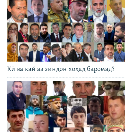
Кӣ ва кай аз зиндон хоҳад баромад?