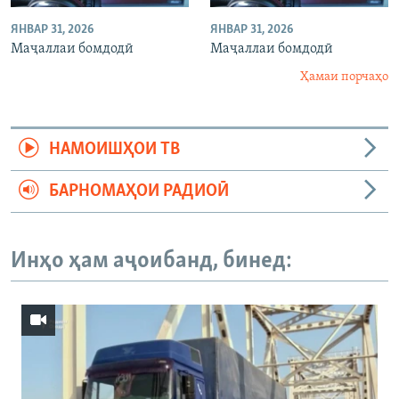
ЯНВАР 31, 2026
ЯНВАР 31, 2026
Маҷаллаи бомдодӣ
Маҷаллаи бомдодӣ
Ҳамаи порчаҳо
НАМОИШҲОИ ТВ
БАРНОМАҲОИ РАДИОӢ
Инҳо ҳам аҷоибанд, бинед: