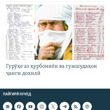
Гурӯҳе аз қурбониён ва гумшудаҳои
ҷанги дохилӣ
ПАЙГИРӢ КУНЕД