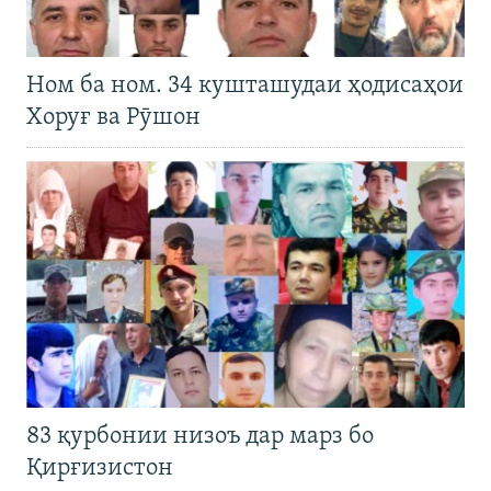
Ном ба ном. 34 кушташудаи ҳодисаҳои
Хоруғ ва Рӯшон
83 қурбонии низоъ дар марз бо
Қирғизистон