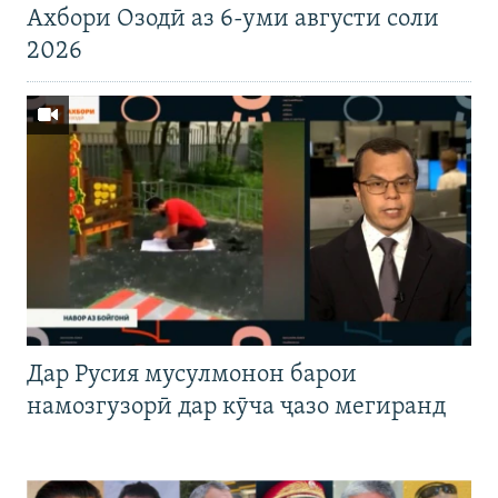
Ахбори Озодӣ аз 6-уми августи соли
2026
Дар Русия мусулмонон барои
намозгузорӣ дар кӯча ҷазо мегиранд