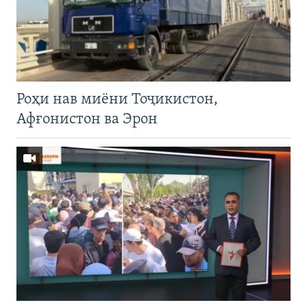
Роҳи нав миёни Тоҷикистон,
Афғонистон ва Эрон