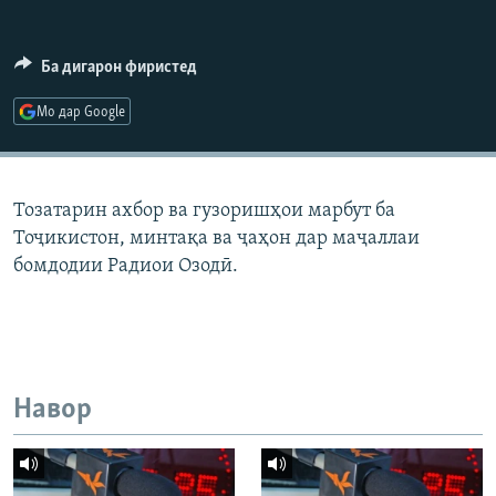
ГУЗОРИШҲОИ РАДИОӢ
Русский
Ба дигарон фиристед
ПАЙГИРӢ КУНЕД
Мо дар Google
Тозатарин ахбор ва гузоришҳои марбут ба
Тоҷикистон, минтақа ва ҷаҳон дар маҷаллаи
Ҳамаи сомонаҳои RFE/RL
бомдодии Радиои Озодӣ.
Навор