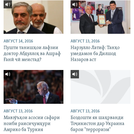
АВГУСТ 14, 2016
АВГУСТ 13, 2016
Пушти танишҳои лафзии
Нарзулло Латиф: Танҳо
доктор Абдуллоҳ ва Ашраф
умедамон ба Дилшод
Ғанӣ чӣ меистад?
Назаров аст
АВГУСТ 13, 2016
АВГУСТ 13, 2016
Мавзӯъҳои асосии сафари
Боздошти як шаҳрванди
ноиби раисиҷумҳури
Тоҷикистон дар Украина
Амрико ба Туркия
барои "терроризм"