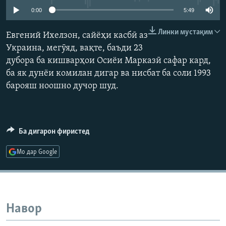
ГУЗОРИШҲОИ РАДИОӢ
0:00
5:49
Русский
Линки мустақим
Евгений Ихелзон, сайёҳи касбӣ аз
ПАЙГИРӢ КУНЕД
Украина, мегӯяд, вақте, баъди 23
дубора ба кишварҳои Осиёи Марказӣ сафар кард,
ба як дунёи комилан дигар ва нисбат ба соли 1993
барояш ноошно дучор шуд.
Ҳамаи сомонаҳои RFE/RL
Ба дигарон фиристед
Мо дар Google
Навор