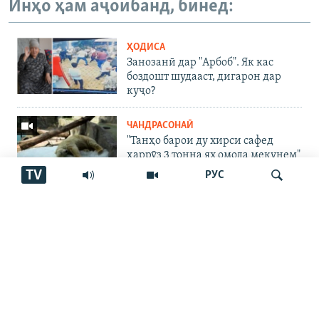
Инҳо ҳам аҷоибанд, бинед:
ҲОДИСА
Занозанӣ дар "Арбоб". Як кас
боздошт шудааст, дигарон дар
куҷо?
ЧАНДРАСОНАӢ
"Танҳо барои ду хирси сафед
ҳаррӯз 3 тонна ях омода мекунем"
TV
РУС
ЧАНДРАСОНАӢ
Пахтакорони Фархор аз тақсими
об шикоят доранд
Ҷустуҷӯ
ҶАНГИ УКРАИНА
"Аз ин ҷо бӯйи ҷасад меояд…
Онҳоро бояд аз ин дӯзах берун
кашем"