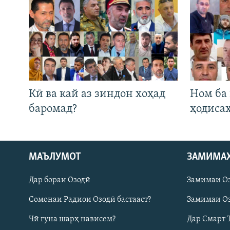
Кӣ ва кай аз зиндон хоҳад
Ном ба
баромад?
ҳодиса
Русский
МАЪЛУМОТ
ЗАМИМА
Дар бораи Озодӣ
Замимаи О
ПАЙГИРӢ КУНЕД
Сомонаи Радиои Озодӣ бастааст?
Замимаи Оз
Чӣ гуна шарҳ нависем?
Дар Смарт 