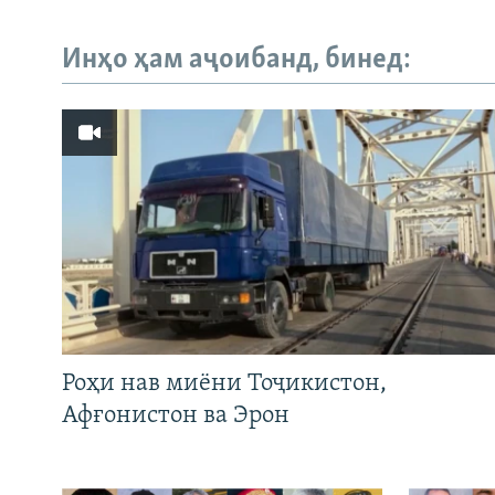
Инҳо ҳам аҷоибанд, бинед:
Роҳи нав миёни Тоҷикистон,
Афғонистон ва Эрон