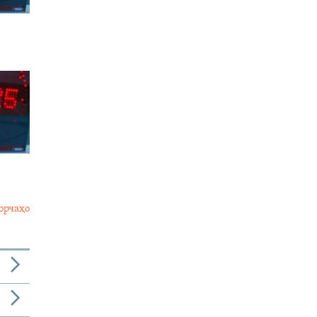
орчаҳо