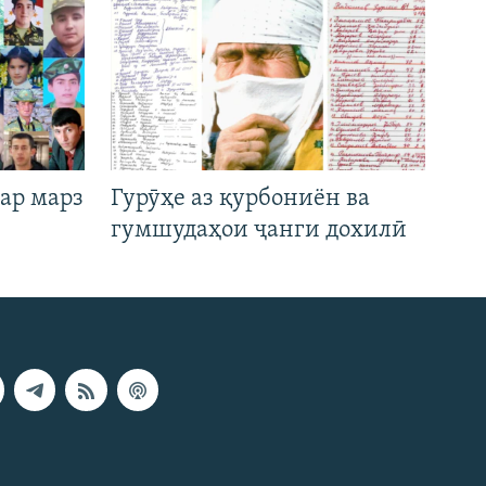
ар марз
Гурӯҳе аз қурбониён ва
гумшудаҳои ҷанги дохилӣ