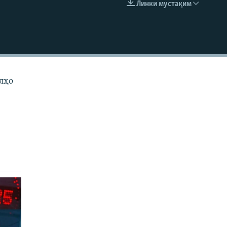
Линки мустақим
EMBED
лҳо