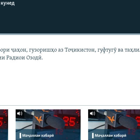
 кунед
ри ҷаҳон, гузоришҳо аз Тоҷикистон, гуфтугӯ ва таҳли
ии Радиои Озодӣ.