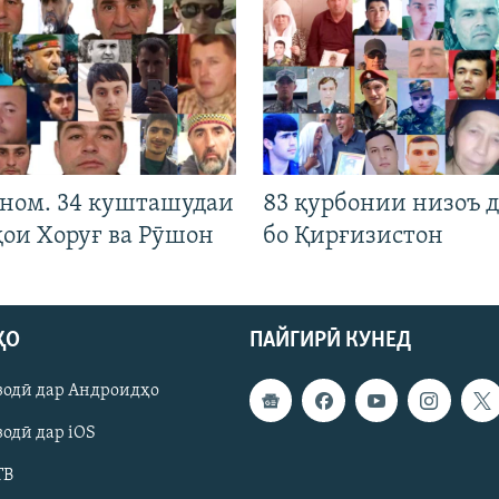
 ном. 34 кушташудаи
83 қурбонии низоъ д
ҳои Хоруғ ва Рӯшон
бо Қирғизистон
ҲО
ПАЙГИРӢ КУНЕД
зодӣ дар Андроидҳо
одӣ дар iOS
ТВ