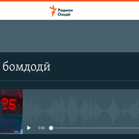
 бомдодӣ
Феълан кор намекунад
0:00