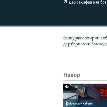
ГУЗОРИШҲОИ РАДИОӢ
Дар саҳифаи нав боз
Фишурдаи охирин ахбо
дар барномаи бомдод
Навор