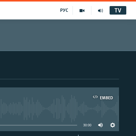
TV
РУС
EMBED
30:00