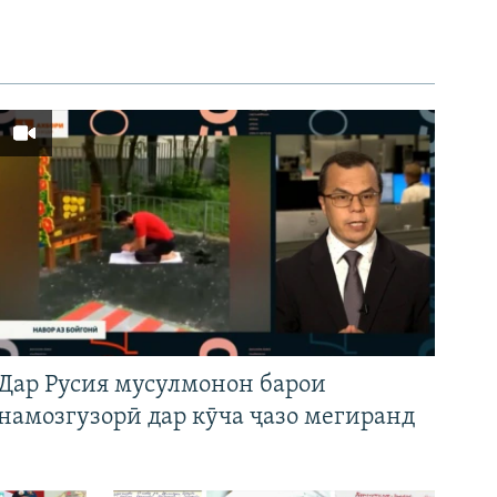
Дар Русия мусулмонон барои
намозгузорӣ дар кӯча ҷазо мегиранд