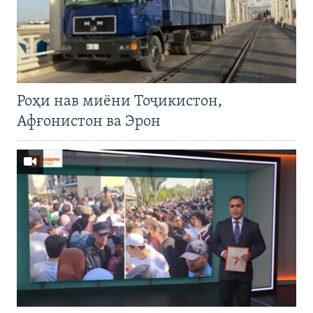
Роҳи нав миёни Тоҷикистон,
Афғонистон ва Эрон