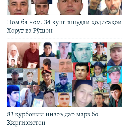
Ном ба ном. 34 кушташудаи ҳодисаҳои
Хоруғ ва Рӯшон
83 қурбонии низоъ дар марз бо
Қирғизистон