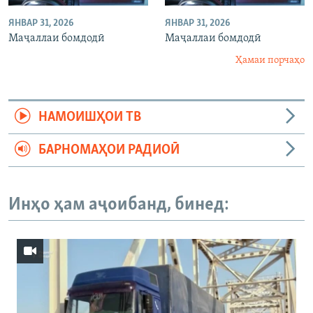
ЯНВАР 31, 2026
ЯНВАР 31, 2026
Маҷаллаи бомдодӣ
Маҷаллаи бомдодӣ
Ҳамаи порчаҳо
НАМОИШҲОИ ТВ
БАРНОМАҲОИ РАДИОӢ
Инҳо ҳам аҷоибанд, бинед: