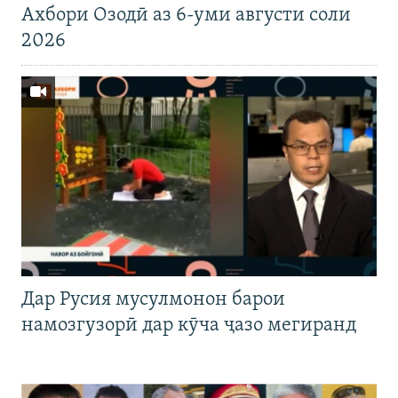
Ахбори Озодӣ аз 6-уми августи соли
2026
Дар Русия мусулмонон барои
намозгузорӣ дар кӯча ҷазо мегиранд