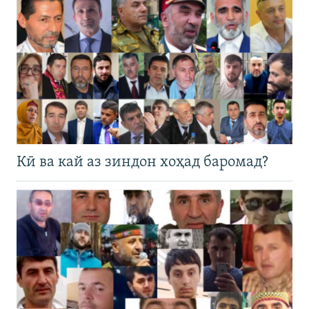
Кӣ ва кай аз зиндон хоҳад баромад?