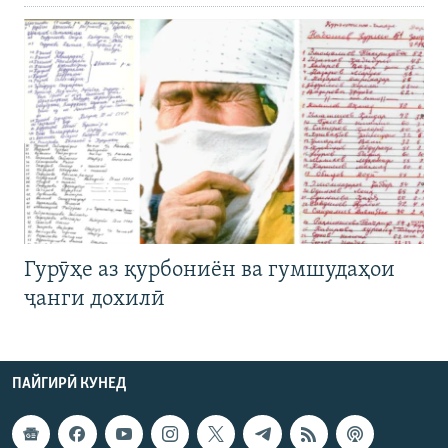
Гурӯҳе аз қурбониён ва гумшудаҳои
ҷанги дохилӣ
ПАЙГИРӢ КУНЕД