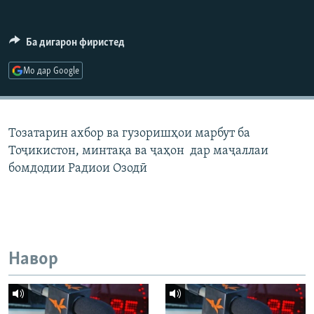
ГУЗОРИШҲОИ РАДИОӢ
Русский
Ба дигарон фиристед
ПАЙГИРӢ КУНЕД
Мо дар Google
Тозатарин ахбор ва гузоришҳои марбут ба
Тоҷикистон, минтақа ва ҷаҳон дар маҷаллаи
Ҳамаи сомонаҳои RFE/RL
бомдодии Радиои Озодӣ
Навор