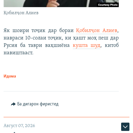
Қобилҷон Алиев
Як шоири тоҷик дар бораи
Қобилҷон Алиев
,
навраси 10-солаи тоҷик, ки ҳашт моҳ пеш дар
Русия ба таври ваҳшиёна
кушта шуд
, китоб
навиштааст.
Идома
Ба дигарон фиристед
Август 07, 2026