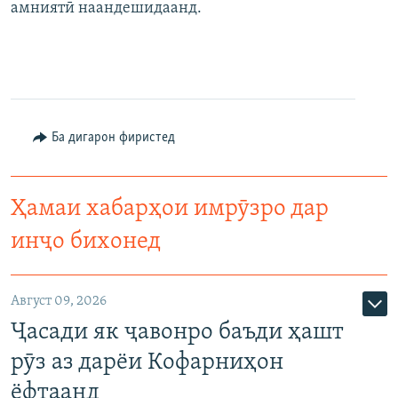
амниятӣ наандешидаанд.
Ба дигарон фиристед
Ҳамаи хабарҳои имрӯзро дар
инҷо бихонед
Август 09, 2026
Ҷасади як ҷавонро баъди ҳашт
рӯз аз дарёи Кофарниҳон
ёфтаанд