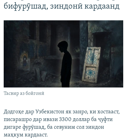
бифурӯшад, зиндонӣ кардаанд
Тасвир аз бойгонӣ
Додгоҳе дар Узбекистон як занро, ки хостааст,
писарашро дар ивази 3300 доллар ба ҷуфти
дигаре фурӯшад, ба севуним сол зиндон
маҳкум кардааст.