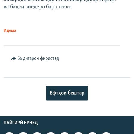
720p
1080p
ва баҳси зиёдеро барангехт.
1080p
Идома
Ба дигарон фиристед
Ёфтҳои бештар
ПАЙГИРӢ КУНЕД