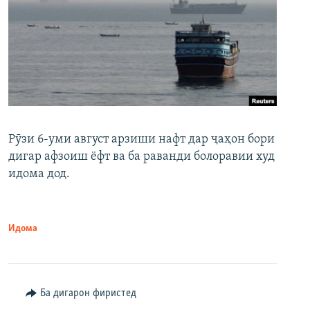
Рӯзи 6-уми август арзиши нафт дар ҷаҳон бори
дигар афзоиш ёфт ва ба раванди болоравии худ
идома дод.
Идома
Ба дигарон фиристед