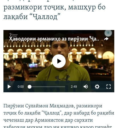
размикори тоҷик, машҳур бо
лақаби “Ҷаллод”
Ҳаводории арманиҳо аз пирӯзии "Ҷаллод"-и тоҷик
Феълан кор намекунад
Auto
0:00
2:49
240p
Пирӯзии Сулаймон Маҳмадов, размикори
360p
тоҷик бо лақаби "Ҷаллод", дар набард бо рақиби
480p
Auto
240p
360p
480p
чеченаш дар Арманистон дар сархати
720p
хабарҳои муҳим дар ин кишвар қарор гирифт