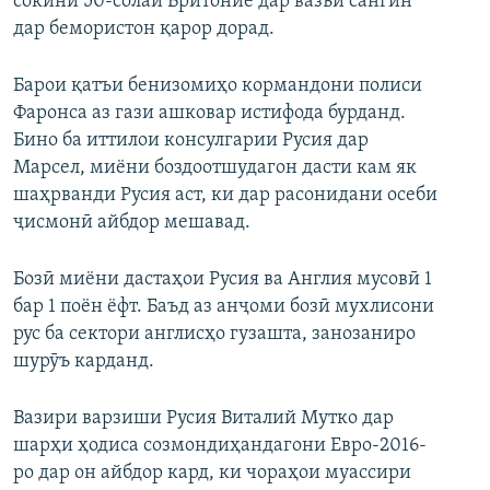
сокини 50-солаи Бритониё дар вазъи сангин
дар бемористон қарор дорад.
Барои қатъи бенизомиҳо кормандони полиси
Фаронса аз гази ашковар истифода бурданд.
Бино ба иттилои консулгарии Русия дар
Марсел, миёни боздоотшудагон дасти кам як
шаҳрванди Русия аст, ки дар расонидани осеби
ҷисмонӣ айбдор мешавад.
Бозӣ миёни дастаҳои Русия ва Англия мусовӣ 1
бар 1 поён ёфт. Баъд аз анҷоми бозӣ мухлисони
рус ба сектори англисҳо гузашта, занозаниро
шурӯъ карданд.
Вазири варзиши Русия Виталий Мутко дар
шарҳи ҳодиса созмондиҳандагони Евро-2016-
ро дар он айбдор кард, ки чораҳои муассири