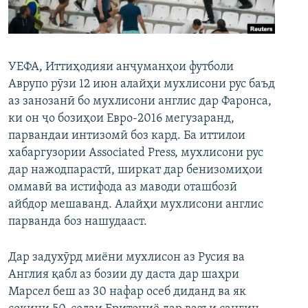
ГУЗОРИШҲОИ РАДИОӢ
Русский
ПАЙГИРӢ КУНЕД
УЕФА, Иттиҳодияи анҷуманҳои футболи
Аврупо рӯзи 12 июн алайҳи мухлисони рус баъд
аз занозанӣ бо мухлисони англис дар Фаронса,
ки он ҷо бозиҳои Евро-2016 мегузаранд,
парвандаи интизомӣ боз кард. Ба иттилои
хабаргузории Associated Press, мухлисони рус
Ҳамаи сомонаҳои RFE/RL
дар нажодпарастӣ, ширкат дар бенизомиҳои
оммавӣ ва истифода аз маводи оташбозӣ
айбдор мешаванд. Алайҳи мухлисони англис
парванда боз нашудааст.
Дар задухӯрд миёни мухлисон аз Русия ва
Англия қабл аз бозии ду даста дар шаҳри
Марсел беш аз 30 нафар осеб диданд ва як