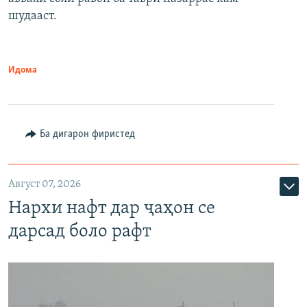
шудааст.
Идома
Ба дигарон фиристед
Август 07, 2026
Нархи нафт дар ҷаҳон се
дарсад боло рафт