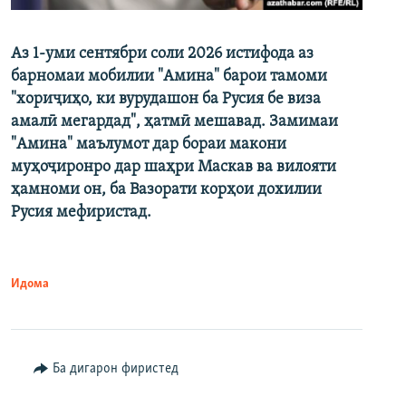
Аз 1-уми сентябри соли 2026 истифода аз
барномаи мобилии "Амина" барои тамоми
"хориҷиҳо, ки вурудашон ба Русия бе виза
амалӣ мегардад", ҳатмӣ мешавад. Замимаи
"Амина" маълумот дар бораи макони
муҳоҷиронро дар шаҳри Маскав ва вилояти
ҳамноми он, ба Вазорати корҳои дохилии
Русия мефиристад.
Идома
Ба дигарон фиристед