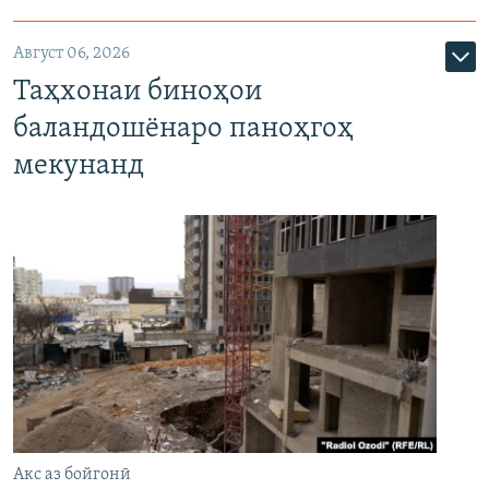
Август 06, 2026
Таҳхонаи биноҳои
баландошёнаро паноҳгоҳ
мекунанд
Акс аз бойгонӣ