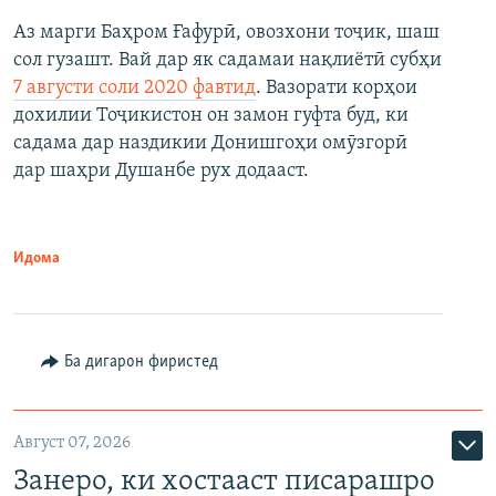
Аз марги Баҳром Ғафурӣ, овозхони тоҷик, шаш
сол гузашт. Вай дар як садамаи нақлиётӣ субҳи
7 августи соли 2020 фавтид
. Вазорати корҳои
дохилии Тоҷикистон он замон гуфта буд, ки
садама дар наздикии Донишгоҳи омӯзгорӣ
дар шаҳри Душанбе рух додааст.
Идома
Ба дигарон фиристед
Август 07, 2026
Занеро, ки хостааст писарашро