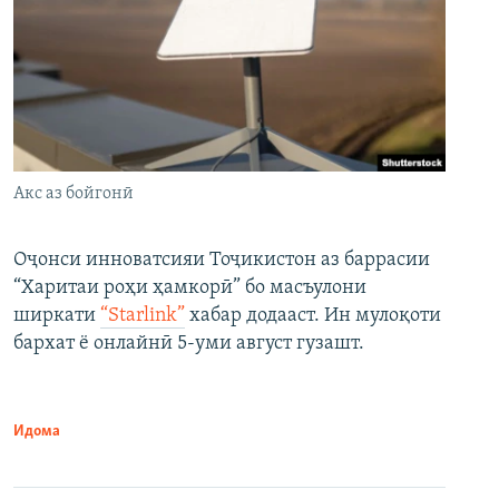
Акс аз бойгонӣ
Оҷонси инноватсияи Тоҷикистон аз баррасии
“Харитаи роҳи ҳамкорӣ” бо масъулони
ширкати
“Starlink”
хабар додааст. Ин мулоқоти
бархат ё онлайнӣ 5-уми август гузашт.
Идома