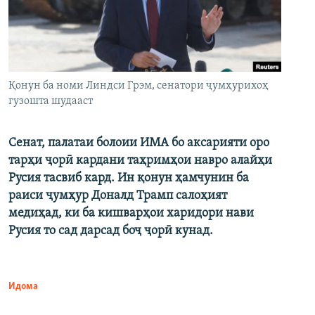
Қонун ба номи Линдси Грэм, сенатори ҷумҳурихоҳ
гузошта шудааст
Сенат, палатаи болоии ИМА бо аксарияти оро
тарҳи ҷорӣ кардани таҳримҳои навро алайҳи
Русия тасвиб кард. Ин қонун ҳамчунин ба
раиси ҷумҳур Доналд Трамп салоҳият
медиҳад, ки ба кишварҳои харидори нави
Русия то сад дарсад боҷ ҷорӣ кунад.
Идома