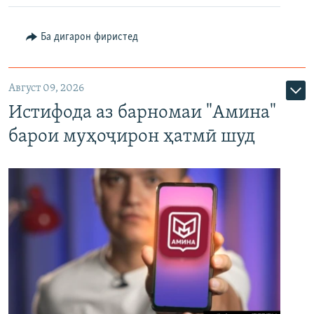
Ба дигарон фиристед
Август 09, 2026
Истифода аз барномаи "Амина"
барои муҳоҷирон ҳатмӣ шуд