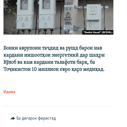
Бонки аврупоии таҷдид ва рушд барои нав
кардани иншоотҳои энергетикӣ дар шаҳри
Кӯлоб ва кам кардани талафоти барқ, ба
Тоҷикистон 10 миллион евро қарз медиҳад.
Идома
Ба дигарон фиристед