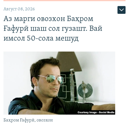
Август 08, 2026
Аз марги овозхон Баҳром
Ғафурӣ шаш сол гузашт. Вай
имсол 50-сола мешуд
Баҳром Ғафурӣ, овозхон