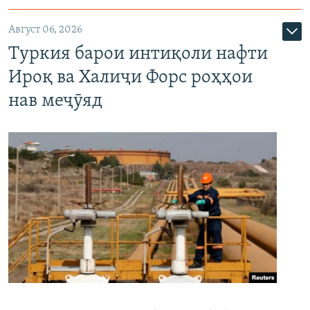
Август 06, 2026
Туркия барои интиқоли нафти
Ироқ ва Халиҷи Форс роҳҳои
нав меҷӯяд