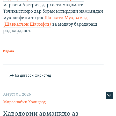
маркази Австрия, дархости мақомоти
Тоҷикистонро дар бораи истирдоди намояндаи
мухолифини тоҷик
Шавкати Муҳаммад
(Шавкатҷон Шарифов)
ва модару бародараш
рад кардааст.
Идома
Ба дигарон фиристед
Август 05, 2026
Мирзонабии Холиқзод
Ҳаводории арманиҳо аз