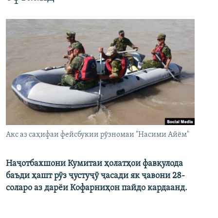
Акс аз саҳифаи фейсбукии рӯзномаи "Насими Айём"
Наҷотбахшони Кумитаи ҳолатҳои фавқулода
баъди ҳашт рӯз ҷустуҷӯ ҷасади як ҷавони 28-
соларо аз дарёи Кофарниҳон пайдо кардаанд.