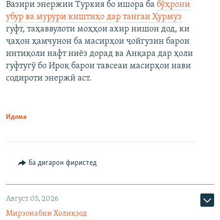
Вазири энержии Туркия бо ишора ба
бӯҳрони
убур ва мурури киштиҳо дар тангаи Ҳурмуз
гуфт, таҳаввулоти моҳҳои ахир нишон дод, ки
ҷаҳон ҳамчунон ба масирҳои ҷойгузин барои
интиқоли нафт ниёз дорад ва Анқара дар ҳоли
гуфтугӯ бо Ироқ барои тавсеаи масирҳои нави
содироти энержӣ аст.
Идома
Ба дигарон фиристед
Август 05, 2026
Мирзонабии Холиқзод