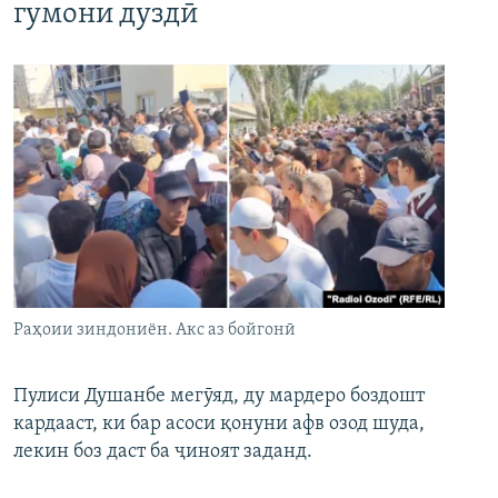
гумони дуздӣ
Раҳоии зиндониён. Акс аз бойгонӣ
Пулиси Душанбе мегӯяд, ду мардеро боздошт
кардааст, ки бар асоси қонуни афв озод шуда,
лекин боз даст ба ҷиноят заданд.