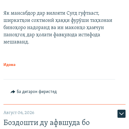
Як мансабдор дар вилояти Суғд гуфтааст,
ширкатҳои сохтмонӣ ҳаққи фурӯши таҳхонаи
биноҳоро надоранд ва ин маконҳо ҳамчун
паноҳгоҳ дар ҳолати фавқулода истифода
мешаванд.
Идома
Ба дигарон фиристед
Август 06, 2026
Боздошти ду афвшуда бо