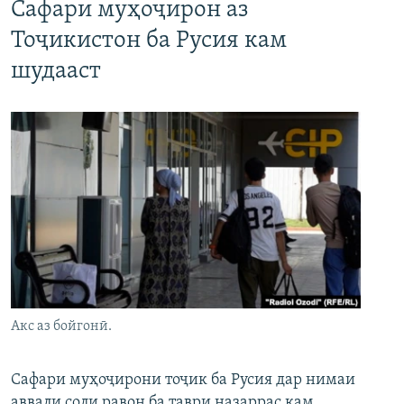
Сафари муҳоҷирон аз
Тоҷикистон ба Русия кам
шудааст
Акс аз бойгонӣ.
Сафари муҳоҷирони тоҷик ба Русия дар нимаи
аввали соли равон ба таври назаррас кам