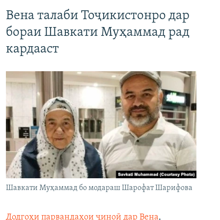
Вена талаби Тоҷикистонро дар
бораи Шавкати Муҳаммад рад
кардааст
Шавкати Муҳаммад бо модараш Шарофат Шарифова
Додгоҳи парвандаҳои ҷиноӣ дар Вена
,