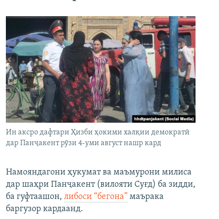
Ин аксро дафтари Ҳизби ҳокими халқии демократӣ
дар Панҷакент рӯзи 4-уми август нашр кард
Намояндагони ҳукумат ва маъмурони милиса
дар шаҳри Панҷакент (вилояти Суғд) ба зидди,
ба гуфтаашон,
либоси “бегона”
маърака
баргузор кардаанд.