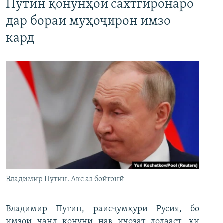
Путин қонунҳои сахтгиронаро
дар бораи муҳоҷирон имзо
кард
Владимир Путин. Акс аз бойгонӣ
Владимир Путин, раисҷумҳури Русия, бо
имзои чанд қонуни нав иҷозат додааст, ки