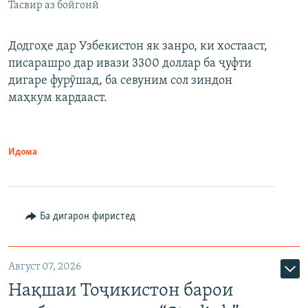
Тасвир аз бойгонӣ
Додгоҳе дар Узбекистон як занро, ки хостааст,
писарашро дар ивази 3300 доллар ба ҷуфти
дигаре фурӯшад, ба севуним сол зиндон
маҳкум кардааст.
Идома
Ба дигарон фиристед
Август 07, 2026
Нақшаи Тоҷикистон барои