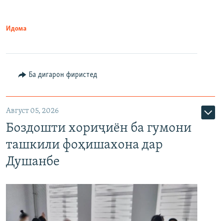
Идома
Ба дигарон фиристед
Август 05, 2026
Боздошти хориҷиён ба гумони
ташкили фоҳишахона дар
Душанбе