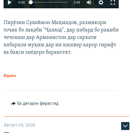
Auto
0:00
2:49
240p
Пирӯзии Сулаймон Маҳмадов, размикори
360p
тоҷик бо лақаби "Ҷаллод", дар набард бо рақиби
480p
Auto
240p
360p
480p
чеченаш дар Арманистон дар сархати
720p
хабарҳои муҳим дар ин кишвар қарор гирифт
720p
1080p
ва баҳси зиёдеро барангехт.
1080p
Идома
Ба дигарон фиристед
Август 05, 2026