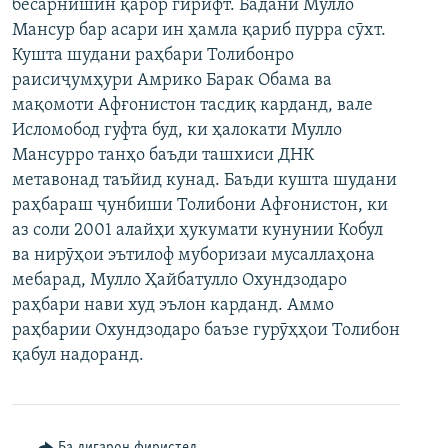
бесарнишин қарор гирифт. Бадани Мулло
Мансур бар асари ин ҳамла қариб пурра сӯхт.
Кушта шудани раҳбари Толибонро
раисиҷумҳури Амрико Барак Обама ва
мақомоти Афғонистон тасдиқ карданд, вале
Исломобод гуфта буд, ки ҳалокати Мулло
Мансурро танҳо баъди ташхиси ДНК
метавонад таъйид кунад. Баъди кушта шудани
раҳбараш ҷунбиши Толибони Афғонистон, ки
аз соли 2001 алайҳи ҳукумати кунунии Кобул
ва нирӯҳои эътилоф муборизаи мусаллаҳона
мебарад, Мулло Ҳайбатулло Охундзодаро
раҳбари нави худ эълон карданд. Аммо
раҳбарии Охундзодаро баъзе гурӯҳҳои Толибон
қабул надоранд.