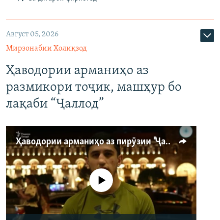
Август 05, 2026
Мирзонабии Холиқзод
Ҳаводории арманиҳо аз
размикори тоҷик, машҳур бо
лақаби “Ҷаллод”
Ҳаводории арманиҳо аз пирӯзии "Ҷаллод"-и тоҷик
Феълан кор намекунад