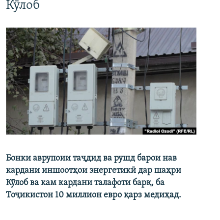
Кӯлоб
Бонки аврупоии таҷдид ва рушд барои нав
кардани иншоотҳои энергетикӣ дар шаҳри
Кӯлоб ва кам кардани талафоти барқ, ба
Тоҷикистон 10 миллион евро қарз медиҳад.