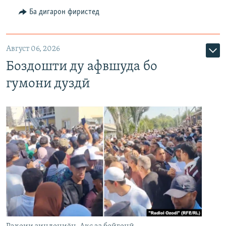
Ба дигарон фиристед
Август 06, 2026
Боздошти ду афвшуда бо
гумони дуздӣ