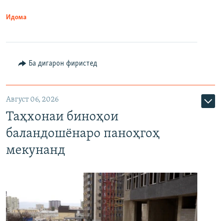
Идома
Ба дигарон фиристед
Август 06, 2026
Таҳхонаи биноҳои
баландошёнаро паноҳгоҳ
мекунанд