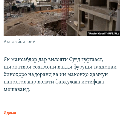
Акс аз бойгонӣ
Як мансабдор дар вилояти Суғд гуфтааст,
ширкатҳои сохтмонӣ ҳаққи фурӯши таҳхонаи
биноҳоро надоранд ва ин маконҳо ҳамчун
паноҳгоҳ дар ҳолати фавқулода истифода
мешаванд.
Идома