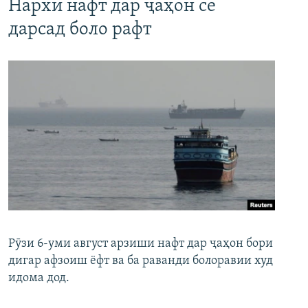
Нархи нафт дар ҷаҳон се
дарсад боло рафт
Рӯзи 6-уми август арзиши нафт дар ҷаҳон бори
дигар афзоиш ёфт ва ба раванди болоравии худ
идома дод.