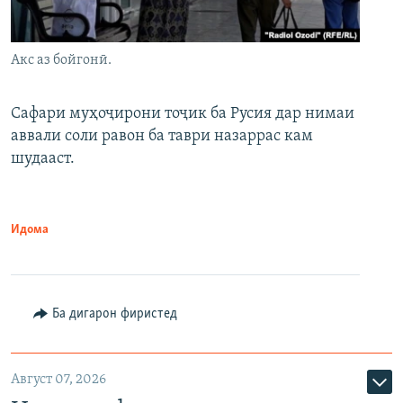
Акс аз бойгонӣ.
Сафари муҳоҷирони тоҷик ба Русия дар нимаи
аввали соли равон ба таври назаррас кам
шудааст.
Идома
Ба дигарон фиристед
Август 07, 2026