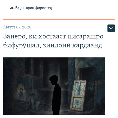
Ба дигарон фиристед
Август 07, 2026
Занеро, ки хостааст писарашро
бифурӯшад, зиндонӣ кардаанд