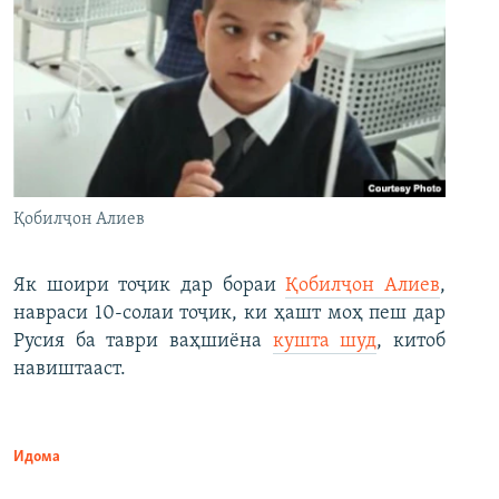
Қобилҷон Алиев
Як шоири тоҷик дар бораи
Қобилҷон Алиев
,
навраси 10-солаи тоҷик, ки ҳашт моҳ пеш дар
Русия ба таври ваҳшиёна
кушта шуд
, китоб
навиштааст.
Идома