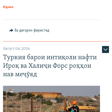
Идома
Ба дигарон фиристед
Август 06, 2026
Туркия барои интиқоли нафти
Ироқ ва Халиҷи Форс роҳҳои
нав меҷӯяд