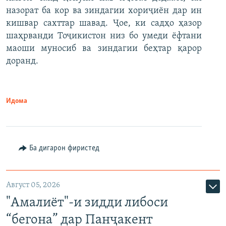
назорат ба кор ва зиндагии хориҷиён дар ин
кишвар сахттар шавад. Ҷое, ки садҳо ҳазор
шаҳрванди Тоҷикистон низ бо умеди ёфтани
маоши муносиб ва зиндагии беҳтар қарор
доранд.
Идома
Ба дигарон фиристед
Август 05, 2026
"Амалиёт"-и зидди либоси
“бегона” дар Панҷакент