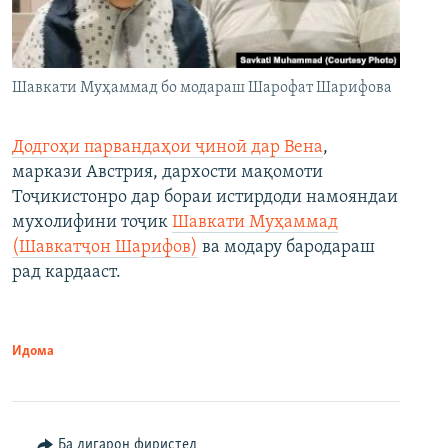
Шавкати Муҳаммад бо модараш Шарофат Шарифова
Додгоҳи парвандаҳои ҷиноӣ дар Вена
,
маркази Австрия, дархости мақомоти
Тоҷикистонро дар бораи истирдоди намояндаи
мухолифини тоҷик
Шавкати Муҳаммад
(Шавкатҷон Шарифов)
ва модару бародараш
рад кардааст.
Идома
Ба дигарон фиристед