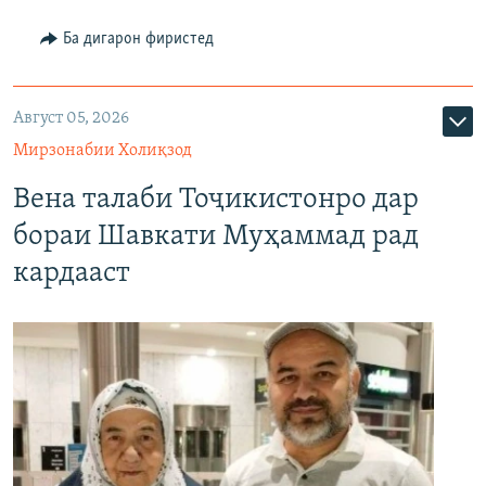
Ба дигарон фиристед
Август 05, 2026
Мирзонабии Холиқзод
Вена талаби Тоҷикистонро дар
бораи Шавкати Муҳаммад рад
кардааст