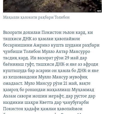
ГУЗОРИШҲОИ РАДИОӢ
Русский
Маҳалли ҳалокати раҳбари Толибон
ПАЙГИРӢ КУНЕД
Вазорати дохилаи Покистон эълон кард, ки
ташхиси ДНК аз ҳамлаи ҳавопаймои
бесарнишини Амрико кушта шудани раҳбари
ҷунбиши Толибон Мулло Ахтар Мансурро
Ҳамаи сомонаҳои RFE/RL
тасдиқ кард. Ин вазорат рӯзи 29 май дар
баёнияаш гуфт, ташхиси ДНК-и яке аз афроди
кушташуда бар асарии он ҳамла бо ДНК-и яке
аз хешовандони Мулло Мансур мувофиқ
омадааст. Муло Мансур рӯзи 21 май, вақте
ҳамроҳ бо ронандаи маҳаллиаш Муҳаммад
Аъзам савори мошин мерафт, дар рустое дар
наздикии шаҳри Кветта дар ҷанубуғарби
Покистон ҳадафи ҳамлаи ҳавопаймои