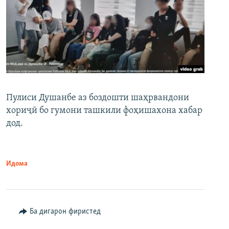
Пулиси Душанбе аз боздошти шаҳрвандони
хориҷӣ бо гумони ташкили фоҳишахона хабар
дод.
Идома
Ба дигарон фиристед