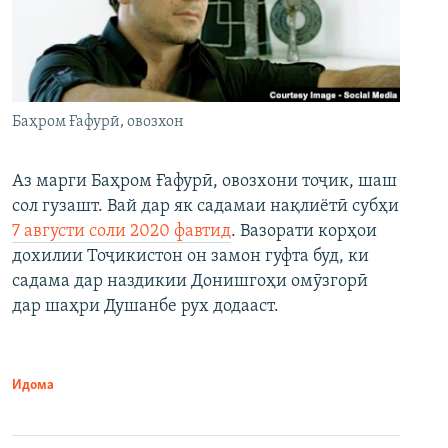
Баҳром Ғафурӣ, овозхон
Аз марги Баҳром Ғафурӣ, овозхони тоҷик, шаш
сол гузашт. Вай дар як садамаи нақлиётӣ субҳи
7 августи соли 2020 фавтид
. Вазорати корҳои
дохилии Тоҷикистон он замон гуфта буд, ки
садама дар наздикии Донишгоҳи омӯзгорӣ
дар шаҳри Душанбе рух додааст.
Идома