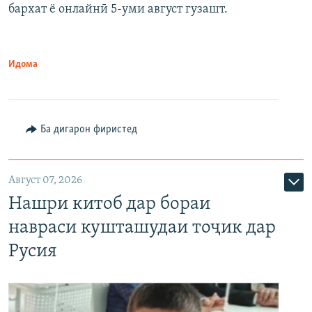
бархат ё онлайнӣ 5-уми август гузашт.
Идома
Ба дигарон фиристед
Август 07, 2026
Нашри китоб дар бораи
навраси кушташудаи тоҷик дар
Русия