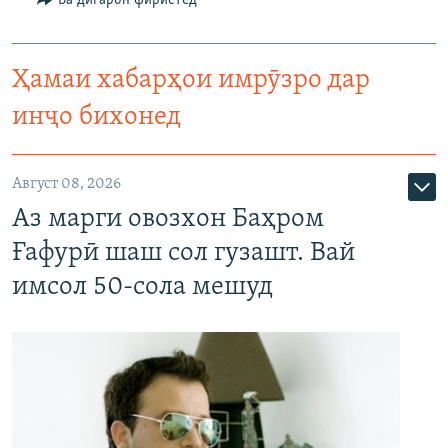
Ба дигарон фиристед
Ҳамаи хабарҳои имрӯзро дар
инҷо бихонед
Август 08, 2026
Аз марги овозхон Баҳром
Ғафурӣ шаш сол гузашт. Вай
имсол 50-сола мешуд