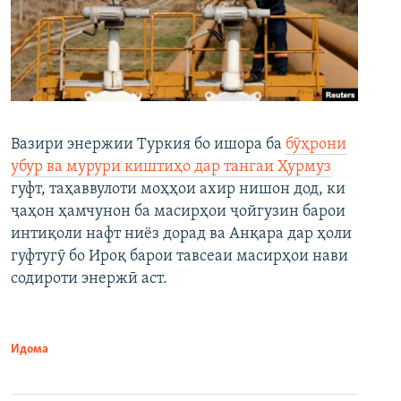
Вазири энержии Туркия бо ишора ба
бӯҳрони
убур ва мурури киштиҳо дар тангаи Ҳурмуз
гуфт, таҳаввулоти моҳҳои ахир нишон дод, ки
ҷаҳон ҳамчунон ба масирҳои ҷойгузин барои
интиқоли нафт ниёз дорад ва Анқара дар ҳоли
гуфтугӯ бо Ироқ барои тавсеаи масирҳои нави
содироти энержӣ аст.
Идома