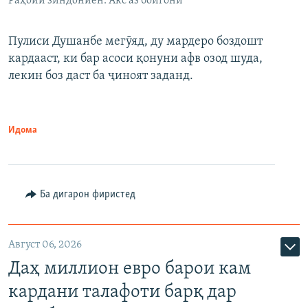
Раҳоии зиндониён. Акс аз бойгонӣ
Пулиси Душанбе мегӯяд, ду мардеро боздошт
кардааст, ки бар асоси қонуни афв озод шуда,
лекин боз даст ба ҷиноят заданд.
Идома
Ба дигарон фиристед
Август 06, 2026
Даҳ миллион евро барои кам
кардани талафоти барқ дар