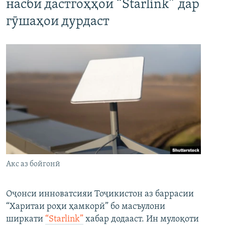
насби дастгоҳҳои “Starlink” дар
гӯшаҳои дурдаст
Акс аз бойгонӣ
Оҷонси инноватсияи Тоҷикистон аз баррасии
“Харитаи роҳи ҳамкорӣ” бо масъулони
ширкати
“Starlink”
хабар додааст. Ин мулоқоти