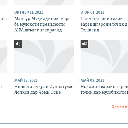
ОКТЯБР 11, 2021
ИЮН 01, 2021
рзиш
Мансур Муҳиддинов: моро
Панҷ нишони тилои
ба мулоқоти президенти
варзишгарони тоҷик д
AIBA даъват накарданд
Тошканд
МАЙ 18, 2021
МАЙ 09, 2021
о
Нишони нуқраи Суннатулло
Нокомии варзишгаро
Лоиқов дар Ҷоми Осиё
тоҷик дар мусобиқоти 
Ҳамаи п