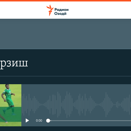
арзиш
Феълан кор намекунад
0:00