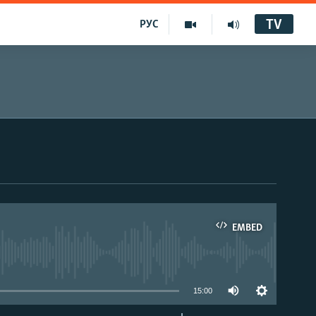
TV
РУС
EMBED
15:00