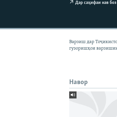
ГУЗОРИШҲОИ РАДИОӢ
Дар саҳифаи нав боз
Варзиш дар Тоҷикисто
гузоришҳои варзишии
Навор