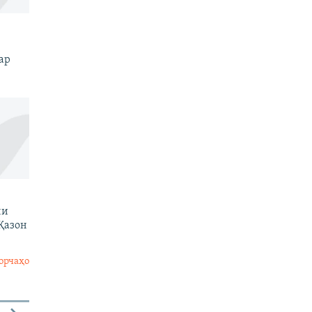
ар
ни
Қазон
орчаҳо