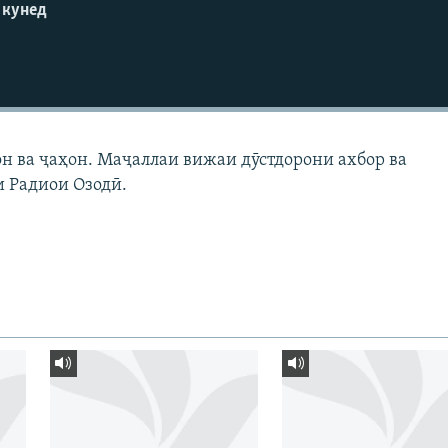
 кунед
н ва ҷаҳон. Маҷаллаи вижаи дӯстдорони ахбор ва
 Радиои Озодӣ.