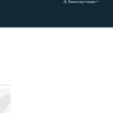
Линки мустақим
EMBED