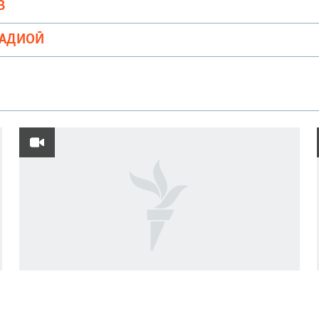
В
РАДИОӢ
Фавти афсаре, ки ҷасадҳои сарбозонро