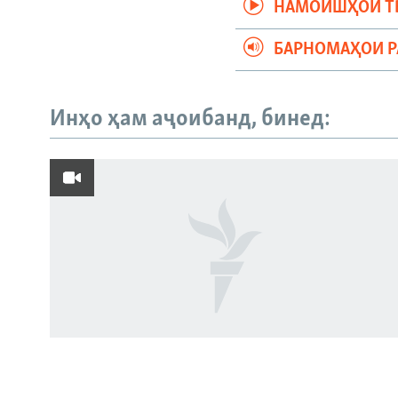
НАМОИШҲОИ Т
БАРНОМАҲОИ 
Инҳо ҳам аҷоибанд, бинед:
Русский
ПАЙГИРӢ КУНЕД
Ҳамаи сомонаҳои RFE/RL
Пахтакорони Фархор аз тақсими об