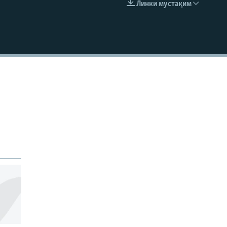
Линки мустақим
EMBED