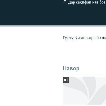
ГУЗОРИШҲОИ РАДИОӢ
Дар саҳифаи нав боз
Гуфтугӯи ошкоро бо ш
Навор