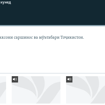
 кунед
ахсони саршинос ва мӯътабари Тоҷикистон.