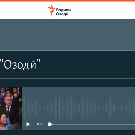
"Озодӣ"
Феълан кор намекунад
0:00