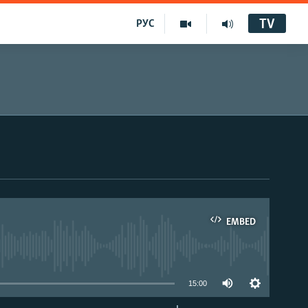
TV
РУС
EMBED
15:00