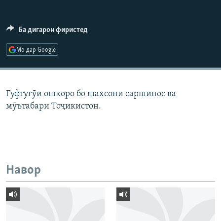
ГУЗОРИШҲОИ РАДИОӢ
Русский
Ба дигарон фиристед
ПАЙГИРӢ КУНЕД
Мо дар Google
Гуфтугӯи ошкоро бо шахсони саршинос ва
мӯътабари Тоҷикистон.
Ҳамаи сомонаҳои RFE/RL
Навор