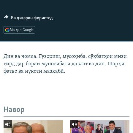
ГУЗОРИШҲОИ РАДИОӢ
Русский
Ба дигарон фиристед
ПАЙГИРӢ КУНЕД
Мо дар Google
Дин ва ҷомеа. Гузориш, мусоҳиба, сӯҳбатҳои мизи
гирд дар бораи муносибати давлат ва дин. Шарҳи
Ҳамаи сомонаҳои RFE/RL
фатво ва нукоти мазҳабӣ.
Навор