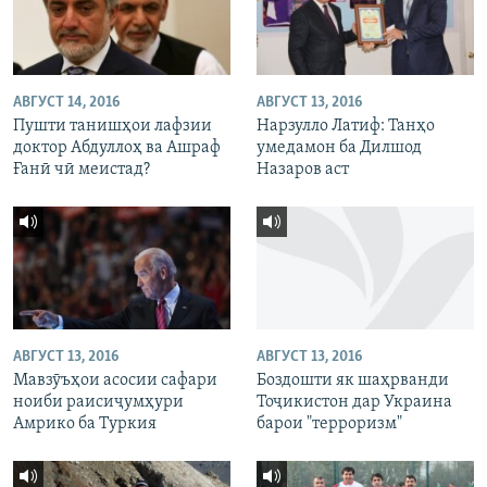
АВГУСТ 14, 2016
АВГУСТ 13, 2016
Пушти танишҳои лафзии
Нарзулло Латиф: Танҳо
доктор Абдуллоҳ ва Ашраф
умедамон ба Дилшод
Ғанӣ чӣ меистад?
Назаров аст
АВГУСТ 13, 2016
АВГУСТ 13, 2016
Мавзӯъҳои асосии сафари
Боздошти як шаҳрванди
ноиби раисиҷумҳури
Тоҷикистон дар Украина
Амрико ба Туркия
барои "терроризм"