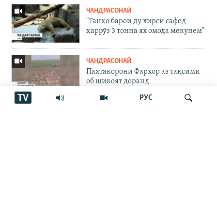
ЧАНДРАСОНАӢ
"Танҳо барои ду хирси сафед
ҳаррӯз 3 тонна ях омода мекунем"
ЧАНДРАСОНАӢ
Пахтакорони Фархор аз тақсими
об шикоят доранд
TV
РУС
ҶАНГИ УКРАИНА
"Аз ин ҷо бӯйи ҷасад меояд…
Онҳоро бояд аз ин дӯзах берун
кашем"
Ҷустуҷӯ
ЧАНДРАСОНАӢ
Фавти афсаре, ки ҷасадҳои
сарбозонро пайдо ва ба наздикон
месупорид