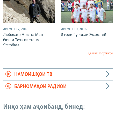
АВГУСТ 12, 2016
АВГУСТ 10, 2016
Любомир Новак: Ман
5 голи Рустами Эмомалӣ
бачаи Тоҷикистону
Яғнобам
Ҳамаи порчаҳо
НАМОИШҲОИ ТВ
БАРНОМАҲОИ РАДИОӢ
Инҳо ҳам аҷоибанд, бинед: