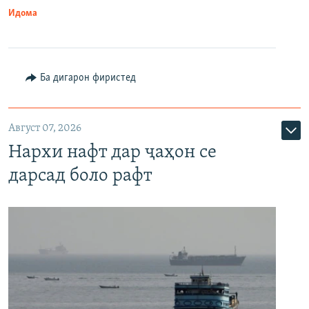
Идома
Ба дигарон фиристед
Август 07, 2026
Нархи нафт дар ҷаҳон се
дарсад боло рафт