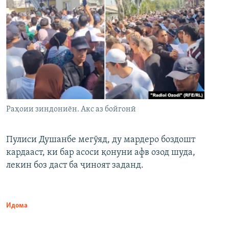
Раҳоии зиндониён. Акс аз бойгонӣ
Пулиси Душанбе мегӯяд, ду мардеро боздошт
кардааст, ки бар асоси қонуни афв озод шуда,
лекин боз даст ба ҷиноят заданд.
Идома