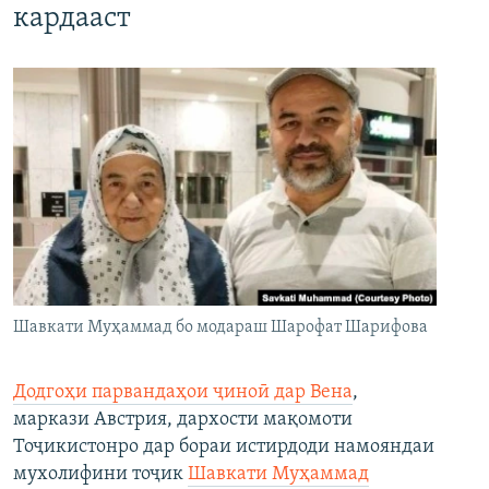
кардааст
Шавкати Муҳаммад бо модараш Шарофат Шарифова
Додгоҳи парвандаҳои ҷиноӣ дар Вена
,
маркази Австрия, дархости мақомоти
Тоҷикистонро дар бораи истирдоди намояндаи
мухолифини тоҷик
Шавкати Муҳаммад