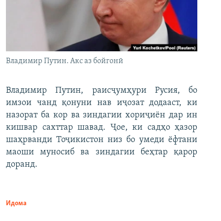
Владимир Путин. Акс аз бойгонӣ
Владимир Путин, раисҷумҳури Русия, бо
имзои чанд қонуни нав иҷозат додааст, ки
назорат ба кор ва зиндагии хориҷиён дар ин
кишвар сахттар шавад. Ҷое, ки садҳо ҳазор
шаҳрванди Тоҷикистон низ бо умеди ёфтани
маоши муносиб ва зиндагии беҳтар қарор
доранд.
Идома