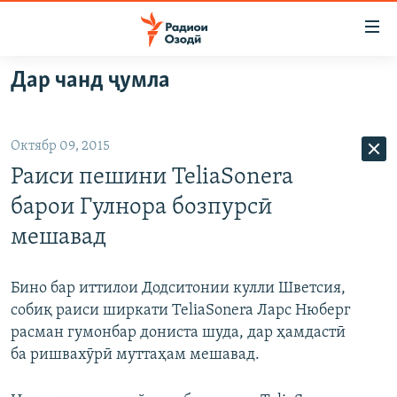
Пайвандҳои
дастрасӣ
Ҷаҳиш
Дар чанд ҷумла
ба
ГӮШАҲО
мояи
ГАПИ ОЗОД
СИЁСАТ
аслӣ
Октябр 09, 2015
РӮЗГОРИ МУҲОҶИР
Ҷаҳиш
ИҚТИСОД
Раиси пешини TeliaSonera
ба
САЛОМ, ХОҲАР
ҶОМЕА
феҳристи
барои Гулнора бозпурсӣ
ТАҲҚИҚОТ
ҚАЗИЯИ "КРОКУС"
аслӣ
мешавад
Ҷаҳиш
ҶАНГ ДАР УКРАИНА
ОСИЁИ МАРКАЗӢ
ба
НАЗАРИ МАРДУМ
ФАРҲАНГ
Бино бар иттилои Додситонии кулли Шветсия,
ҷустор
собиқ раиси ширкати TeliaSonera Ларс Нюберг
ЧАНДРАСОНАӢ
МЕҲМОНИ ОЗОДӢ
БЛОГИСТОН
расман гумонбар дониста шуда, дар ҳамдастӣ
РӮЙХАТҲО
ВАРЗИШ
ОЗОДӢ ОНЛАЙН
ВИДЕО
ба ришвахӯрӣ муттаҳам мешавад.
КИТОБҲОИ ОЗОДӢ
НИГОРИСТОН