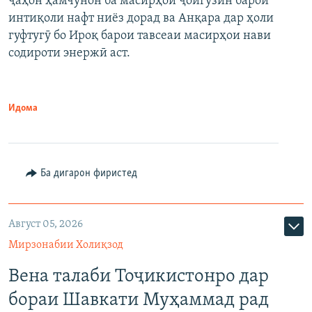
ҷаҳон ҳамчунон ба масирҳои ҷойгузин барои
интиқоли нафт ниёз дорад ва Анқара дар ҳоли
гуфтугӯ бо Ироқ барои тавсеаи масирҳои нави
содироти энержӣ аст.
Идома
Ба дигарон фиристед
Август 05, 2026
Мирзонабии Холиқзод
Вена талаби Тоҷикистонро дар
бораи Шавкати Муҳаммад рад