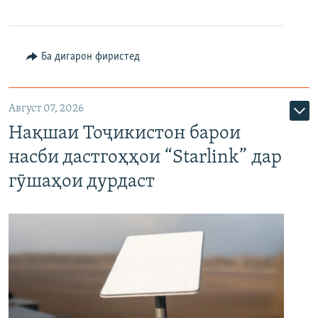
Ба дигарон фиристед
Август 07, 2026
Нақшаи Тоҷикистон барои
насби дастгоҳҳои “Starlink” дар
гӯшаҳои дурдаст