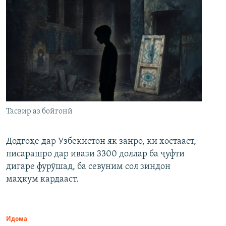
Тасвир аз бойгонӣ
Додгоҳе дар Узбекистон як занро, ки хостааст,
писарашро дар ивази 3300 доллар ба ҷуфти
дигаре фурӯшад, ба севуним сол зиндон
маҳкум кардааст.
Идома