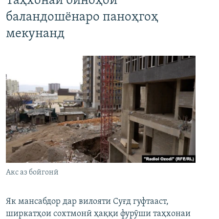
Таҳхонаи биноҳои
баландошёнаро паноҳгоҳ
мекунанд
Акс аз бойгонӣ
Як мансабдор дар вилояти Суғд гуфтааст,
ширкатҳои сохтмонӣ ҳаққи фурӯши таҳхонаи