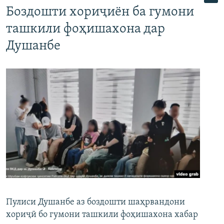
Боздошти хориҷиён ба гумони
ташкили фоҳишахона дар
Душанбе
Пулиси Душанбе аз боздошти шаҳрвандони
хориҷӣ бо гумони ташкили фоҳишахона хабар