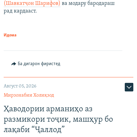
(Шавкатҷон Шарифов)
ва модару бародараш
рад кардааст.
Идома
Ба дигарон фиристед
Август 05, 2026
Мирзонабии Холиқзод
Ҳаводории арманиҳо аз
размикори тоҷик, машҳур бо
лақаби “Ҷаллод”