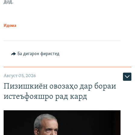
дод.
Идома
Ба дигарон фиристед
Август 05, 2026
Пизишкиён овозаҳо дар бораи
истеъфояшро рад кард