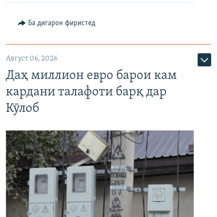
Ба дигарон фиристед
Август 06, 2026
Даҳ миллион евро барои кам
кардани талафоти барқ дар
Кӯлоб