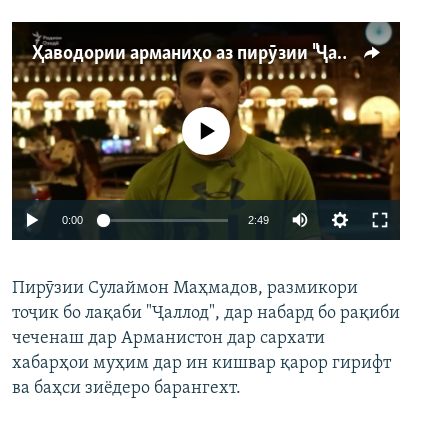
Ҳаводории арманиҳо аз пирӯзии "Ҷаллод"-и тоҷик
Феълан кор намекунад
Auto
0:00
2:49
240p
Пирӯзии Сулаймон Маҳмадов, размикори
360p
тоҷик бо лақаби "Ҷаллод", дар набард бо рақиби
480p
Auto
240p
360p
480p
чеченаш дар Арманистон дар сархати
720p
хабарҳои муҳим дар ин кишвар қарор гирифт
720p
1080p
ва баҳси зиёдеро барангехт.
1080p