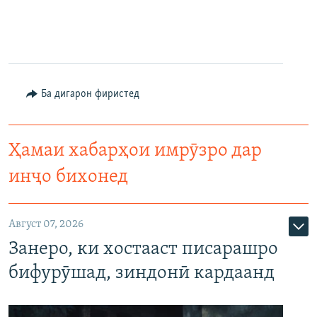
Ба дигарон фиристед
Ҳамаи хабарҳои имрӯзро дар
инҷо бихонед
Август 07, 2026
Занеро, ки хостааст писарашро
бифурӯшад, зиндонӣ кардаанд