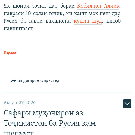
Як шоири тоҷик дар бораи
Қобилҷон Алиев
,
навраси 10-солаи тоҷик, ки ҳашт моҳ пеш дар
Русия ба таври ваҳшиёна
кушта шуд
, китоб
навиштааст.
Идома
Ба дигарон фиристед
Август 07, 2026
Сафари муҳоҷирон аз
Тоҷикистон ба Русия кам
шудааст