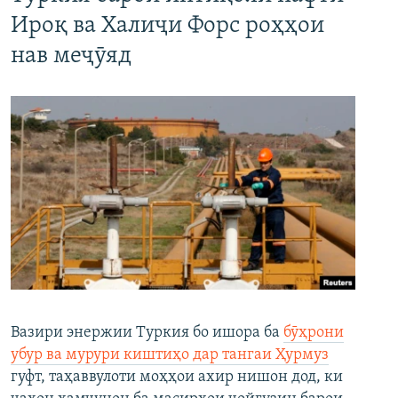
Ироқ ва Халиҷи Форс роҳҳои
нав меҷӯяд
Вазири энержии Туркия бо ишора ба
бӯҳрони
убур ва мурури киштиҳо дар тангаи Ҳурмуз
гуфт, таҳаввулоти моҳҳои ахир нишон дод, ки