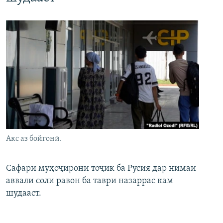
Акс аз бойгонӣ.
Сафари муҳоҷирони тоҷик ба Русия дар нимаи
аввали соли равон ба таври назаррас кам
шудааст.