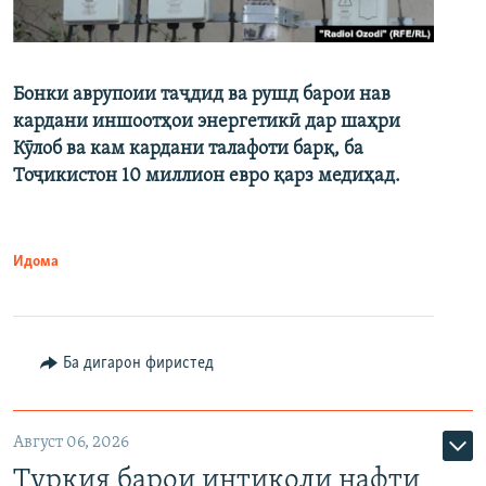
Бонки аврупоии таҷдид ва рушд барои нав
кардани иншоотҳои энергетикӣ дар шаҳри
Кӯлоб ва кам кардани талафоти барқ, ба
Тоҷикистон 10 миллион евро қарз медиҳад.
Идома
Ба дигарон фиристед
Август 06, 2026
Туркия барои интиқоли нафти