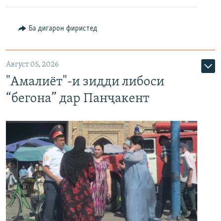
Ба дигарон фиристед
Август 05, 2026
"Амалиёт"-и зидди либоси
“бегона” дар Панҷакент