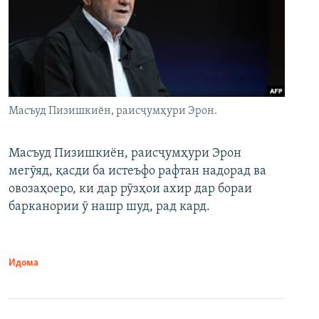
Масъуд Пизишкиён, раисҷумҳури Эрон.
Масъуд Пизишкиён, раисҷумҳури Эрон
мегӯяд, қасди ба истеъфо рафтан надорад ва
овозаҳоеро, ки дар рӯзҳои ахир дар бораи
барканории ӯ нашр шуд, рад кард.
Идома