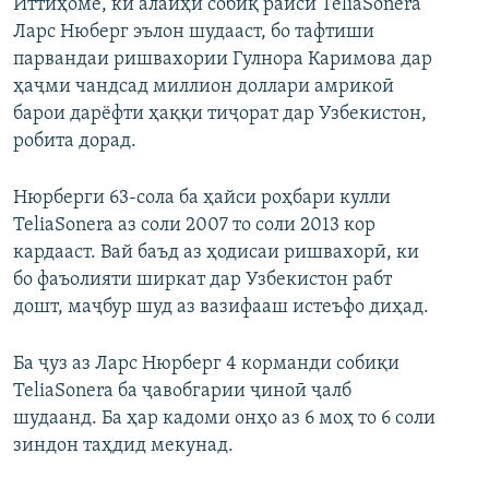
Иттиҳоме, ки алайҳи собиқ раиси TeliaSonera
ГУЗОРИШҲОИ РАДИОӢ
Ларс Нюберг эълон шудааст, бо тафтиши
Русский
парвандаи ришвахории Гулнора Каримова дар
ҳаҷми чандсад миллион доллари амрикоӣ
ПАЙГИРӢ КУНЕД
барои дарёфти ҳаққи тиҷорат дар Узбекистон,
робита дорад.
Нюрберги 63-сола ба ҳайси роҳбари кулли
TeliaSonera аз соли 2007 то соли 2013 кор
Ҳамаи сомонаҳои RFE/RL
кардааст. Вай баъд аз ҳодисаи ришвахорӣ, ки
бо фаъолияти ширкат дар Узбекистон рабт
дошт, маҷбур шуд аз вазифааш истеъфо диҳад.
Ба ҷуз аз Ларс Нюрберг 4 корманди собиқи
TeliaSonera ба ҷавобгарии ҷиноӣ ҷалб
шудаанд. Ба ҳар кадоми онҳо аз 6 моҳ то 6 соли
зиндон таҳдид мекунад.