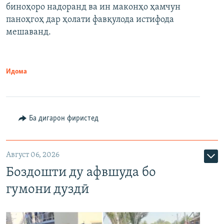
биноҳоро надоранд ва ин маконҳо ҳамчун
паноҳгоҳ дар ҳолати фавқулода истифода
мешаванд.
Идома
Ба дигарон фиристед
Август 06, 2026
Боздошти ду афвшуда бо
гумони дуздӣ