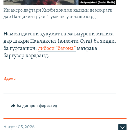
Ин аксро дафтари Ҳизби ҳокими халқии демократӣ
дар Панҷакент рӯзи 4-уми август нашр кард
Намояндагони ҳукумат ва маъмурони милиса
дар шаҳри Панҷакент (вилояти Суғд) ба зидди,
ба гуфтаашон,
либоси “бегона”
маърака
баргузор кардаанд.
Идома
Ба дигарон фиристед
Август 05, 2026