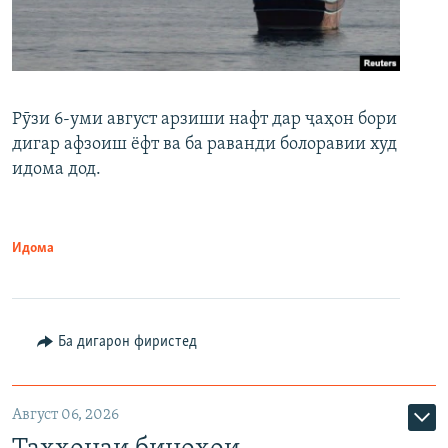
Рӯзи 6-уми август арзиши нафт дар ҷаҳон бори
дигар афзоиш ёфт ва ба раванди болоравии худ
идома дод.
Идома
Ба дигарон фиристед
Август 06, 2026