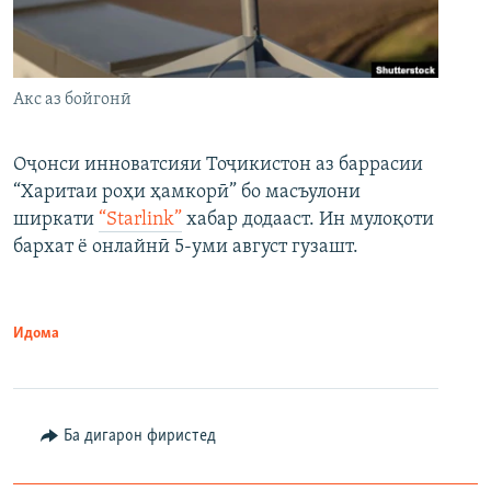
Акс аз бойгонӣ
Оҷонси инноватсияи Тоҷикистон аз баррасии
“Харитаи роҳи ҳамкорӣ” бо масъулони
ширкати
“Starlink”
хабар додааст. Ин мулоқоти
бархат ё онлайнӣ 5-уми август гузашт.
Идома
Ба дигарон фиристед