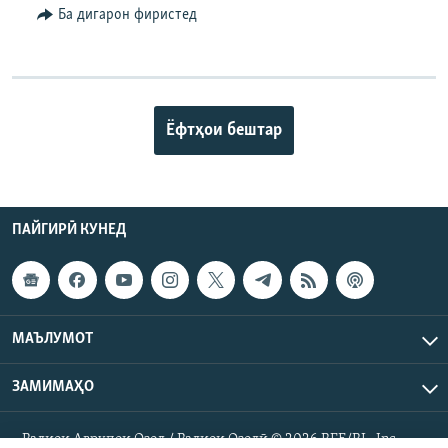
Ба дигарон фиристед
Ёфтҳои бештар
ПАЙГИРӢ КУНЕД
МАЪЛУМОТ
ЗАМИМАҲО
Радиои Аврупои Озод / Радиои Озодӣ © 2026 RFE/RL. Inc.