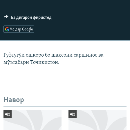
ГУЗОРИШҲОИ РАДИОӢ
Русский
Ба дигарон фиристед
ПАЙГИРӢ КУНЕД
Мо дар Google
Гуфтугӯи ошкоро бо шахсони саршинос ва
мӯътабари Тоҷикистон.
Ҳамаи сомонаҳои RFE/RL
Навор