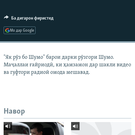
ГУЗОРИШҲОИ РАДИОӢ
Русский
Ба дигарон фиристед
ПАЙГИРӢ КУНЕД
Мо дар Google
"Як рӯз бо Шумо" барои дарки рӯзгори Шумо.
Маҷаллаи ғайриодӣ, ки ҳамзамон дар шакли видео
Ҳамаи сомонаҳои RFE/RL
ва гуфтори радиоӣ омода мешавад.
Навор