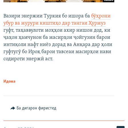
Вазири энержии Туркия бо ишора ба
бӯҳрони
убур ва мурури киштиҳо дар тангаи Ҳурмуз
гуфт, таҳаввулоти моҳҳои ахир нишон дод, ки
ҷаҳон ҳамчунон ба масирҳои ҷойгузин барои
интиқоли нафт ниёз дорад ва Анқара дар ҳоли
гуфтугӯ бо Ироқ барои тавсеаи масирҳои нави
содироти энержӣ аст.
Идома
Ба дигарон фиристед