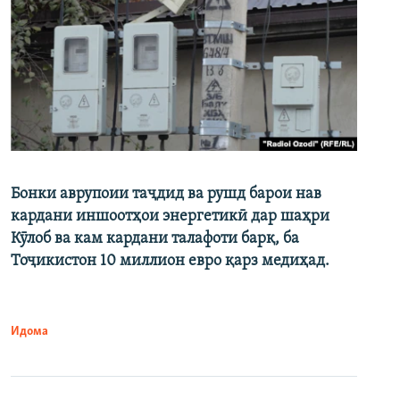
Бонки аврупоии таҷдид ва рушд барои нав
кардани иншоотҳои энергетикӣ дар шаҳри
Кӯлоб ва кам кардани талафоти барқ, ба
Тоҷикистон 10 миллион евро қарз медиҳад.
Идома