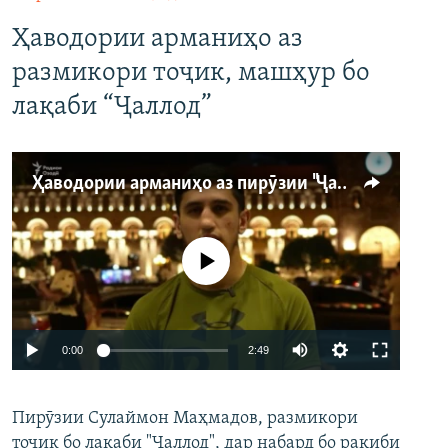
Ҳаводории арманиҳо аз
размикори тоҷик, машҳур бо
лақаби “Ҷаллод”
Ҳаводории арманиҳо аз пирӯзии "Ҷаллод"-и тоҷик
Феълан кор намекунад
Auto
0:00
2:49
240p
Пирӯзии Сулаймон Маҳмадов, размикори
360p
тоҷик бо лақаби "Ҷаллод", дар набард бо рақиби