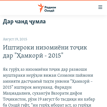
Пайвандҳои
дастрасӣ
Ҷаҳиш
Дар чанд ҷумла
ба
ГӮШАҲО
мояи
ГАПИ ОЗОД
СИЁСАТ
аслӣ
Август 19, 2015
РӮЗГОРИ МУҲОҶИР
Ҷаҳиш
ИҚТИСОД
Иштироки низомиёни тоҷик
ба
САЛОМ, ХОҲАР
ҶОМЕА
феҳристи
дар "Ҳамкорӣ - 2015"
ТАҲҚИҚОТ
ҚАЗИЯИ "КРОКУС"
аслӣ
Ҷаҳиш
ҶАНГ ДАР УКРАИНА
ОСИЁИ МАРКАЗӢ
Як гурӯҳ аз низомиёни тоҷик дар размоши
ба
муштараки нерӯҳои вижаи Созмони паймони
НАЗАРИ МАРДУМ
ФАРҲАНГ
ҷустор
амнияти дастҷамъӣ таҳти унвони “Ҳамкорӣ –
ЧАНДРАСОНАӢ
МЕҲМОНИ ОЗОДӢ
БЛОГИСТОН
2015” иштирок мекунанд. Фаридун
Маҳмадалиев, сухангӯи Вазорати дифои
РӮЙХАТҲО
ВАРЗИШ
ОЗОДӢ ОНЛАЙН
ВИДЕО
Тоҷикистон, рӯзи 19 август бо тасдиқи ин хабар
КИТОБҲОИ ОЗОДӢ
НИГОРИСТОН
ба Озодӣ гуфт, “ин гурӯҳ иборат аст, аз гурӯҳи