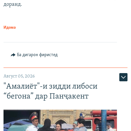
доранд.
Идома
Ба дигарон фиристед
Август 05, 2026
"Амалиёт"-и зидди либоси
“бегона” дар Панҷакент