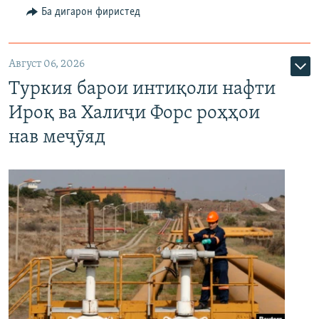
Ба дигарон фиристед
Август 06, 2026
Туркия барои интиқоли нафти
Ироқ ва Халиҷи Форс роҳҳои
нав меҷӯяд