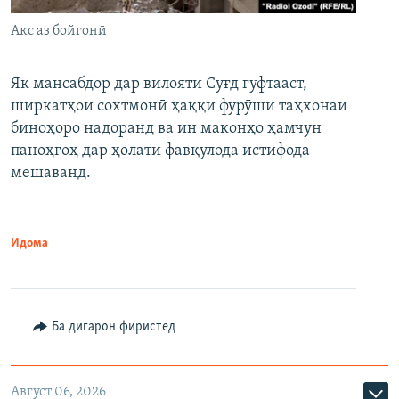
Акс аз бойгонӣ
Як мансабдор дар вилояти Суғд гуфтааст,
ширкатҳои сохтмонӣ ҳаққи фурӯши таҳхонаи
биноҳоро надоранд ва ин маконҳо ҳамчун
паноҳгоҳ дар ҳолати фавқулода истифода
мешаванд.
Идома
Ба дигарон фиристед
Август 06, 2026