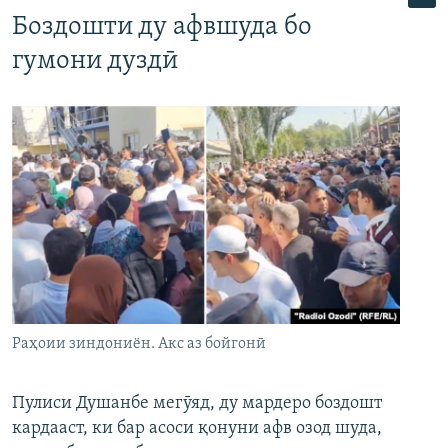
Боздошти ду афвшуда бо
гумони дуздӣ
Раҳоии зиндониён. Акс аз бойгонӣ
Пулиси Душанбе мегӯяд, ду мардеро боздошт
кардааст, ки бар асоси қонуни афв озод шуда,