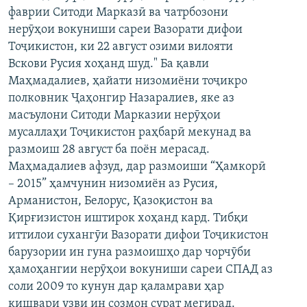
фаврии Ситоди Марказӣ ва чатрбозони
ГУЗОРИШҲОИ РАДИОӢ
Русский
нерӯҳои вокуниши сареи Вазорати дифои
Тоҷикистон, ки 22 август озими вилояти
ПАЙГИРӢ КУНЕД
Вскови Русия хоҳанд шуд." Ба қавли
Маҳмадалиев, ҳайати низомиёни тоҷикро
полковник Ҷаҳонгир Назаралиев, яке аз
масъулони Ситоди Марказии нерӯҳои
мусаллаҳи Тоҷикистон раҳбарӣ мекунад ва
размоиш 28 август ба поён мерасад.
Ҳамаи сомонаҳои RFE/RL
Маҳмадалиев афзуд, дар размоиши “Ҳамкорӣ
– 2015” ҳамчунин низомиён аз Русия,
Арманистон, Белорус, Қазоқистон ва
Қирғизистон иштирок хоҳанд кард. Тибқи
иттилои сухангӯи Вазорати дифои Тоҷикистон
барузории ин гуна размоишҳо дар чорчӯби
ҳамоҳангии нерӯҳои вокуниши сареи СПАД аз
соли 2009 то кунун дар қаламрави ҳар
кишвари узви ин созмон сурат мегирад.