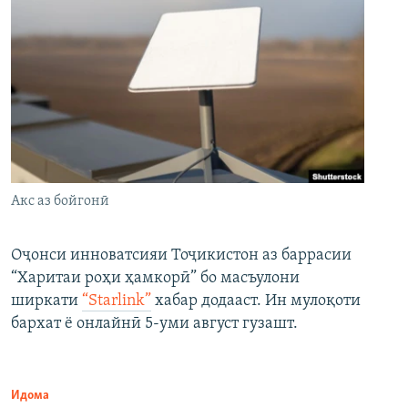
Акс аз бойгонӣ
Оҷонси инноватсияи Тоҷикистон аз баррасии
“Харитаи роҳи ҳамкорӣ” бо масъулони
ширкати
“Starlink”
хабар додааст. Ин мулоқоти
бархат ё онлайнӣ 5-уми август гузашт.
Идома