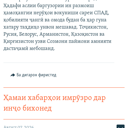
Ҳадафи аслии баргузории ин размоиш
ҳамоҳангии нерӯҳои вокуниши сареи СПАД,
қобилияти ҷангӣ ва омода будан ба ҳар гуна
хатару таҳдиҳо унвон мешавад. Тоҷикистон,
Русия, Белорус, Арманистон, Қазоқистон ва
Қирғизистон узви Созмони паймони амнияти
дастаҷамӣ мебошанд.
Ба дигарон фиристед
Ҳамаи хабарҳои имрӯзро дар
инҷо бихонед
Август 07, 2026