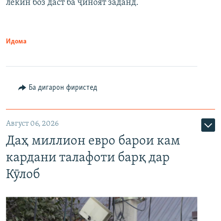
лекин боз даст ба ҷиноят заданд.
Идома
Ба дигарон фиристед
Август 06, 2026
Даҳ миллион евро барои кам
кардани талафоти барқ дар
Кӯлоб