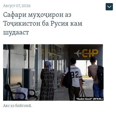
Август 07, 2026
Сафари муҳоҷирон аз
Тоҷикистон ба Русия кам
шудааст
Акс аз бойгонӣ.