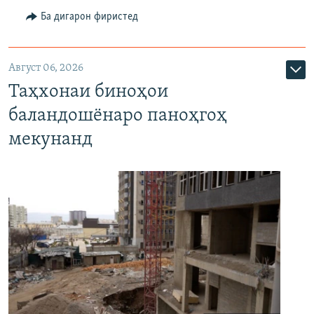
Ба дигарон фиристед
Август 06, 2026
Таҳхонаи биноҳои
баландошёнаро паноҳгоҳ
мекунанд