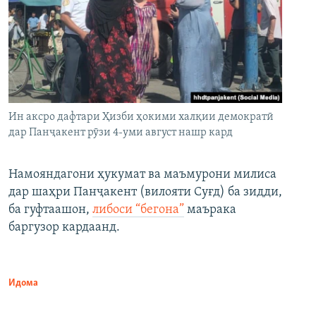
Ин аксро дафтари Ҳизби ҳокими халқии демократӣ
дар Панҷакент рӯзи 4-уми август нашр кард
Намояндагони ҳукумат ва маъмурони милиса
дар шаҳри Панҷакент (вилояти Суғд) ба зидди,
ба гуфтаашон,
либоси “бегона”
маърака
баргузор кардаанд.
Идома