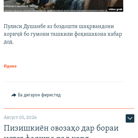
Пулиси Душанбе аз боздошти шаҳрвандони
хориҷӣ бо гумони ташкили фоҳишахона хабар
дод.
Идома
Ба дигарон фиристед
Август 05, 2026
Пизишкиён овозаҳо дар бораи