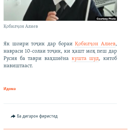
Қобилҷон Алиев
Як шоири тоҷик дар бораи
Қобилҷон Алиев
,
навраси 10-солаи тоҷик, ки ҳашт моҳ пеш дар
Русия ба таври ваҳшиёна
кушта шуд
, китоб
навиштааст.
Идома
Ба дигарон фиристед