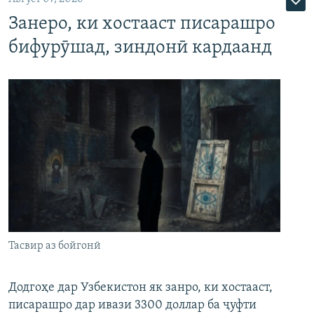
Занеро, ки хостааст писарашро
бифурӯшад, зиндонӣ кардаанд
Тасвир аз бойгонӣ
Додгоҳе дар Узбекистон як занро, ки хостааст,
писарашро дар ивази 3300 доллар ба ҷуфти