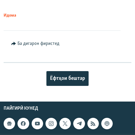
Идома
Ба дигарон фиристед
Ёфтҳои бештар
ПАЙГИРӢ КУНЕД