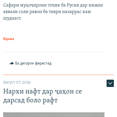
Сафари муҳоҷирони тоҷик ба Русия дар нимаи
аввали соли равон ба таври назаррас кам
шудааст.
Идома
Ба дигарон фиристед
Август 07, 2026
Нархи нафт дар ҷаҳон се
дарсад боло рафт