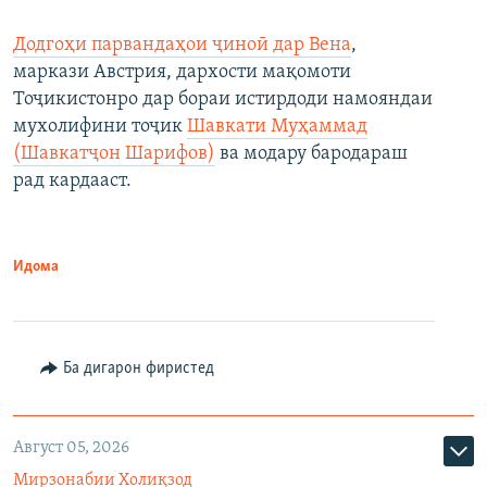
Додгоҳи парвандаҳои ҷиноӣ дар Вена
,
маркази Австрия, дархости мақомоти
Тоҷикистонро дар бораи истирдоди намояндаи
мухолифини тоҷик
Шавкати Муҳаммад
(Шавкатҷон Шарифов)
ва модару бародараш
рад кардааст.
Идома
Ба дигарон фиристед
Август 05, 2026
Мирзонабии Холиқзод