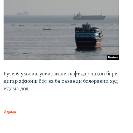
Рӯзи 6-уми август арзиши нафт дар ҷаҳон бори
дигар афзоиш ёфт ва ба раванди болоравии худ
идома дод.
Идома