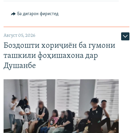
Ба дигарон фиристед
Август 05, 2026
Боздошти хориҷиён ба гумони
ташкили фоҳишахона дар
Душанбе