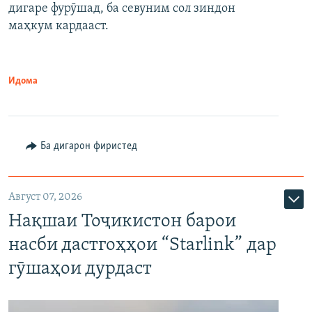
дигаре фурӯшад, ба севуним сол зиндон
маҳкум кардааст.
Идома
Ба дигарон фиристед
Август 07, 2026
Нақшаи Тоҷикистон барои
насби дастгоҳҳои “Starlink” дар
гӯшаҳои дурдаст