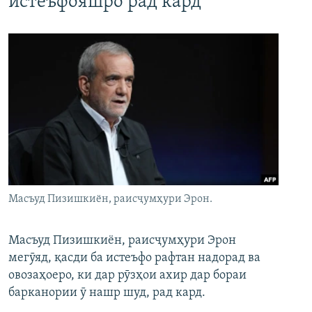
истеъфояшро рад кард
Масъуд Пизишкиён, раисҷумҳури Эрон.
Масъуд Пизишкиён, раисҷумҳури Эрон
мегӯяд, қасди ба истеъфо рафтан надорад ва
овозаҳоеро, ки дар рӯзҳои ахир дар бораи
барканории ӯ нашр шуд, рад кард.