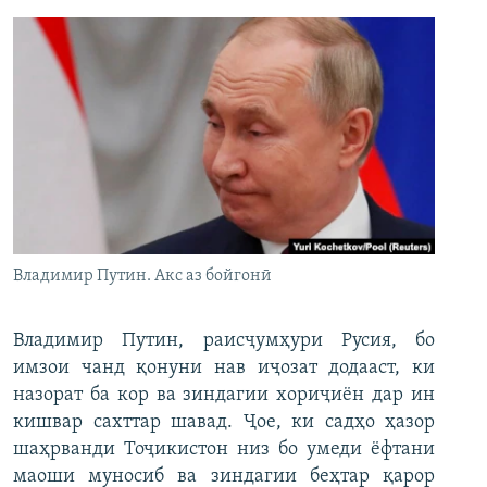
Владимир Путин. Акс аз бойгонӣ
Владимир Путин, раисҷумҳури Русия, бо
имзои чанд қонуни нав иҷозат додааст, ки
назорат ба кор ва зиндагии хориҷиён дар ин
кишвар сахттар шавад. Ҷое, ки садҳо ҳазор
шаҳрванди Тоҷикистон низ бо умеди ёфтани
маоши муносиб ва зиндагии беҳтар қарор