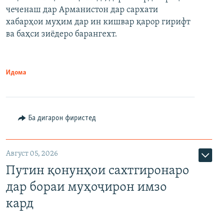
480p
Auto
240p
360p
480p
чеченаш дар Арманистон дар сархати
720p
хабарҳои муҳим дар ин кишвар қарор гирифт
720p
1080p
ва баҳси зиёдеро барангехт.
1080p
Идома
Ба дигарон фиристед
Август 05, 2026
Путин қонунҳои сахтгиронаро
дар бораи муҳоҷирон имзо
кард