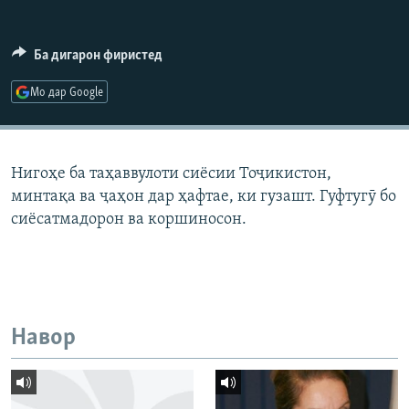
ГУЗОРИШҲОИ РАДИОӢ
Русский
Ба дигарон фиристед
ПАЙГИРӢ КУНЕД
Мо дар Google
Нигоҳе ба таҳаввулоти сиёсии Тоҷикистон,
минтақа ва ҷаҳон дар ҳафтае, ки гузашт. Гуфтугӯ бо
Ҳамаи сомонаҳои RFE/RL
сиёсатмадорон ва коршиносон.
Навор