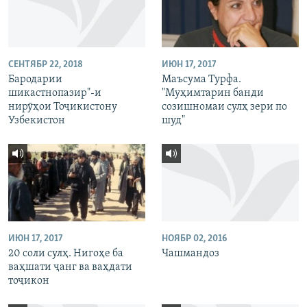
СЕНТЯБР 22, 2018
ИЮН 17, 2017
Бародарии
Маъсума Турфа.
шикастнопазир"-и
"Муҳимтарин банди
нирӯҳои Тоҷикистону
созишномаи сулҳ зери по
Узбекистон
шуд"
ИЮН 17, 2017
НОЯБР 02, 2016
20 соли сулҳ. Нигоҳе ба
Чашмандоз
ваҳшати ҷанг ва ваҳдати
тоҷикон