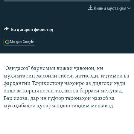
ГУЗОРИШҲОИ РАДИОӢ
Линки мустақим
Русский
ПАЙГИРӢ КУНЕД
Ба дигарон фиристед
Мо дар Google
Ҳамаи сомонаҳои RFE/RL
"Ояндасоз" барномаи вижаи ҷавонон, ки
муҳимтарин масоили сиёсӣ, иқтисодӣ, иҷтимоӣ ва
фарҳангии Тоҷикистону ҷаҳонро аз дидгоҳи худи
онҳо ва коршиносон таҳлил ва баррасӣ мекунад.
Бар илова, дар ин гуфтор таронаҳои ҷаззоб ва
мусоҳибаҳои ҳунармандон тақдим мешавад.