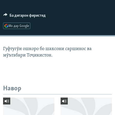
ГУЗОРИШҲОИ РАДИОӢ
Русский
Ба дигарон фиристед
ПАЙГИРӢ КУНЕД
Мо дар Google
Гуфтугӯи ошкоро бо шахсони саршинос ва
мӯътабари Тоҷикистон.
Ҳамаи сомонаҳои RFE/RL
Навор