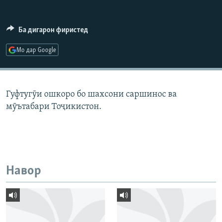
ГУЗОРИШҲОИ РАДИОӢ
Русский
Ба дигарон фиристед
ПАЙГИРӢ КУНЕД
Мо дар Google
Гуфтугӯи ошкоро бо шахсони саршинос ва
мӯътабари Тоҷикистон.
Ҳамаи сомонаҳои RFE/RL
Навор