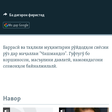
ГУЗОРИШҲОИ РАДИОӢ
Русский
Ба дигарон фиристед
ПАЙГИРӢ КУНЕД
Мо дар Google
Баррасӣ ва таҳлили муҳимтарин рӯйдодҳои сиёсии
рӯз дар маҷаллаи "Чашмандоз". Гуфтугӯ бо
Ҳамаи сомонаҳои RFE/RL
коршиносон, масъулини давлатӣ, намояндагони
созмонҳои байналмилалӣ.
Навор