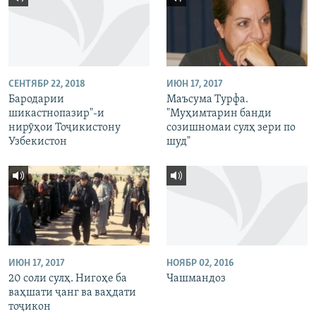
СЕНТЯБР 22, 2018
ИЮН 17, 2017
Бародарии
Маъсума Турфа.
шикастнопазир"-и
"Муҳимтарин банди
нирӯҳои Тоҷикистону
созишномаи сулҳ зери по
Узбекистон
шуд"
ИЮН 17, 2017
НОЯБР 02, 2016
20 соли сулҳ. Нигоҳе ба
Чашмандоз
ваҳшати ҷанг ва ваҳдати
тоҷикон