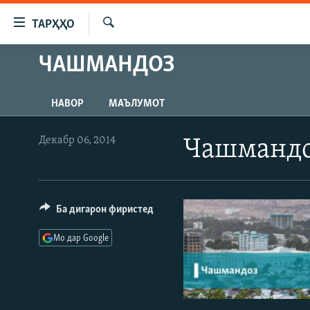
Пайвандҳои
ТАРҲҲО
дастрасӣ
Ҷустуҷӯ
Ҷаҳиш
ЧАШМАНДОЗ
ГӮШАҲО
ба
ГАПИ ОЗОД
СИЁСАТ
мояи
НАВОР
МАЪЛУМОТ
аслӣ
РӮЗГОРИ МУҲОҶИР
ИҚТИСОД
Ҷаҳиш
САЛОМ, ХОҲАР
ҶОМЕА
ба
Декабр 06, 2014
Чашманд
феҳристи
ТАҲҚИҚОТ
ҚАЗИЯИ "КРОКУС"
аслӣ
ҶАНГ ДАР УКРАИНА
ОСИЁИ МАРКАЗӢ
Ҷаҳиш
ба
Ба дигарон фиристед
НАЗАРИ МАРДУМ
ФАРҲАНГ
ҷустор
ЧАНДРАСОНАӢ
МЕҲМОНИ ОЗОДӢ
БЛОГИСТОН
Мо дар Google
РӮЙХАТҲО
ВАРЗИШ
ОЗОДӢ ОНЛАЙН
ВИДЕО
КИТОБҲОИ ОЗОДӢ
НИГОРИСТОН