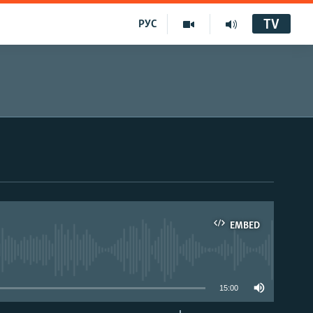
TV
РУС
EMBED
15:00