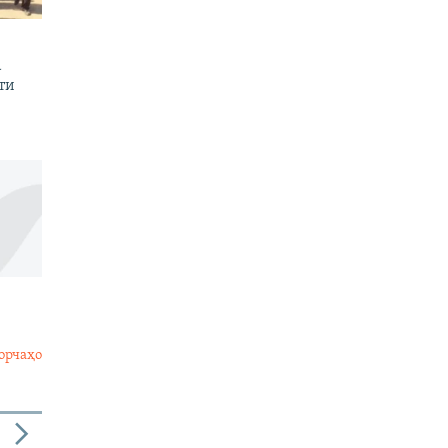
а
ти
орчаҳо