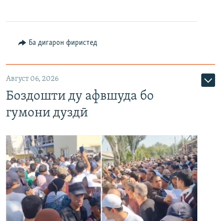
Ба дигарон фиристед
Август 06, 2026
Боздошти ду афвшуда бо
гумони дуздӣ