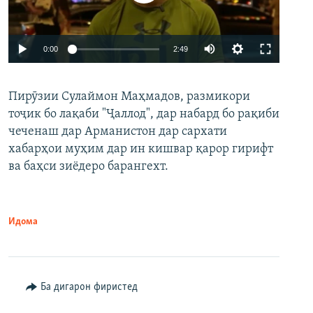
Auto
0:00
2:49
240p
Пирӯзии Сулаймон Маҳмадов, размикори
360p
тоҷик бо лақаби "Ҷаллод", дар набард бо рақиби
480p
Auto
240p
360p
480p
чеченаш дар Арманистон дар сархати
720p
хабарҳои муҳим дар ин кишвар қарор гирифт
720p
1080p
ва баҳси зиёдеро барангехт.
1080p
Идома
Ба дигарон фиристед