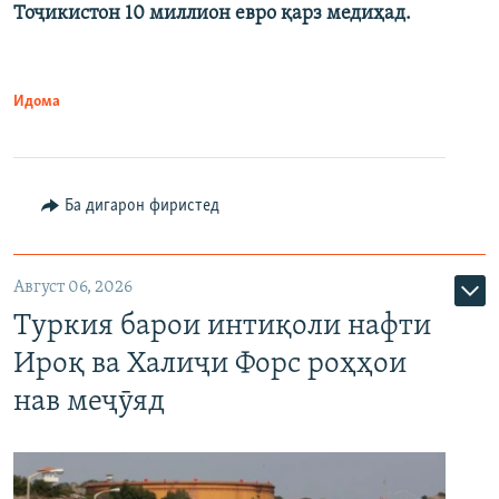
Тоҷикистон 10 миллион евро қарз медиҳад.
Идома
Ба дигарон фиристед
Август 06, 2026
Туркия барои интиқоли нафти
Ироқ ва Халиҷи Форс роҳҳои
нав меҷӯяд