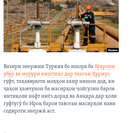
Вазири энержии Туркия бо ишора ба
бӯҳрони
убур ва мурури киштиҳо дар тангаи Ҳурмуз
гуфт, таҳаввулоти моҳҳои ахир нишон дод, ки
ҷаҳон ҳамчунон ба масирҳои ҷойгузин барои
интиқоли нафт ниёз дорад ва Анқара дар ҳоли
гуфтугӯ бо Ироқ барои тавсеаи масирҳои нави
содироти энержӣ аст.