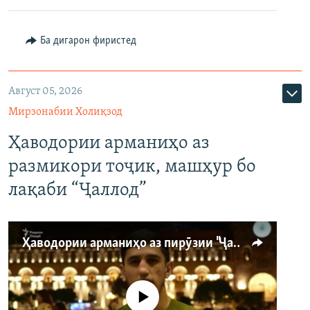
Ба дигарон фиристед
Август 05, 2026
Мирзонабии Холиқзод
Ҳаводории арманиҳо аз
размикори тоҷик, машҳур бо
лақаби “Ҷаллод”
Ҳаводории арманиҳо аз пирӯзии "Ҷаллод"-и тоҷик
Феълан кор намекунад