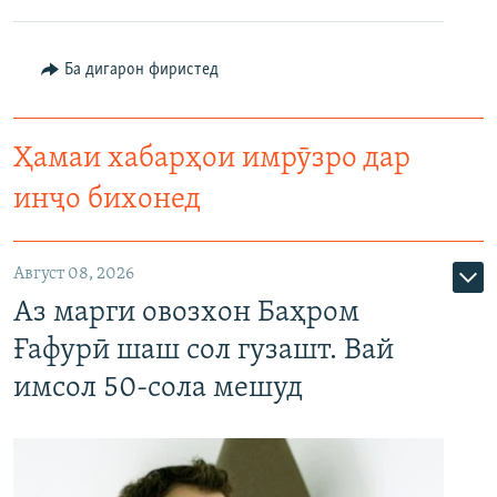
Ба дигарон фиристед
Ҳамаи хабарҳои имрӯзро дар
инҷо бихонед
Август 08, 2026
Аз марги овозхон Баҳром
Ғафурӣ шаш сол гузашт. Вай
имсол 50-сола мешуд