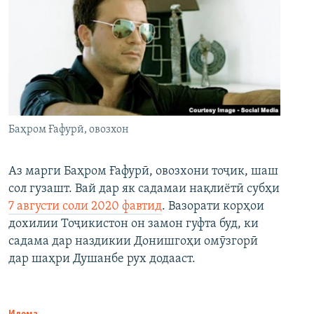
Баҳром Ғафурӣ, овозхон
Аз марги Баҳром Ғафурӣ, овозхони тоҷик, шаш
сол гузашт. Вай дар як садамаи нақлиётӣ субҳи
7 августи соли 2020 фавтид
. Вазорати корҳои
дохилии Тоҷикистон он замон гуфта буд, ки
садама дар наздикии Донишгоҳи омӯзгорӣ
дар шаҳри Душанбе рух додааст.