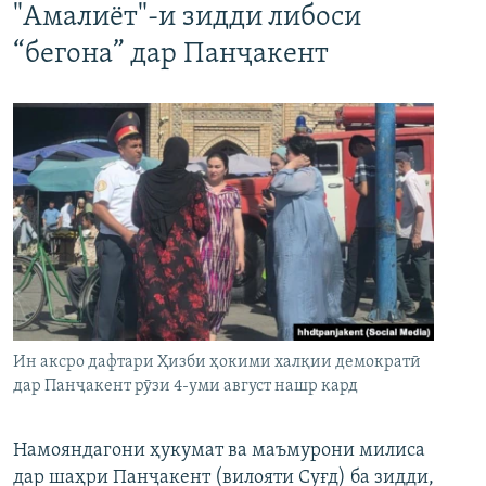
"Амалиёт"-и зидди либоси
“бегона” дар Панҷакент
Ин аксро дафтари Ҳизби ҳокими халқии демократӣ
дар Панҷакент рӯзи 4-уми август нашр кард
Намояндагони ҳукумат ва маъмурони милиса
дар шаҳри Панҷакент (вилояти Суғд) ба зидди,