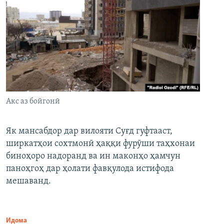
Акс аз бойгонӣ
Як мансабдор дар вилояти Суғд гуфтааст,
ширкатҳои сохтмонӣ ҳаққи фурӯши таҳхонаи
биноҳоро надоранд ва ин маконҳо ҳамчун
паноҳгоҳ дар ҳолати фавқулода истифода
мешаванд.
Идома