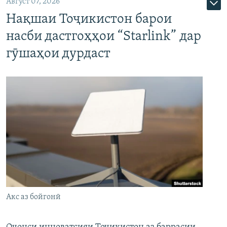
Август 07, 2026
Нақшаи Тоҷикистон барои
насби дастгоҳҳои “Starlink” дар
гӯшаҳои дурдаст
Акс аз бойгонӣ