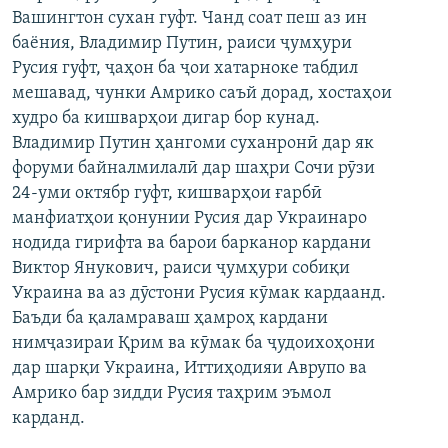
Вашингтон сухан гуфт. Чанд соат пеш аз ин
ГУЗОРИШҲОИ РАДИОӢ
Русский
баёния, Владимир Путин, раиси ҷумҳури
Русия гуфт, ҷаҳон ба ҷои хатарноке табдил
ПАЙГИРӢ КУНЕД
мешавад, чунки Амрико саъй дорад, хостаҳои
худро ба кишварҳои дигар бор кунад.
Владимир Путин ҳангоми суханронӣ дар як
форуми байналмилалӣ дар шаҳри Сочи рӯзи
24-уми октябр гуфт, кишварҳои ғарбӣ
манфиатҳои қонунии Русия дар Украинаро
Ҳамаи сомонаҳои RFE/RL
нодида гирифта ва барои барканор кардани
Виктор Янукович, раиси ҷумҳури собиқи
Украина ва аз дӯстони Русия кӯмак кардаанд.
Баъди ба қаламраваш ҳамроҳ кардани
нимҷазираи Қрим ва кӯмак ба ҷудоихоҳони
дар шарқи Украина, Иттиҳодияи Аврупо ва
Амрико бар зидди Русия таҳрим эъмол
карданд.