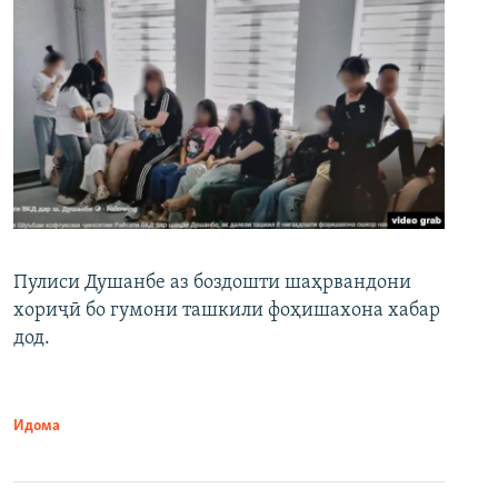
Пулиси Душанбе аз боздошти шаҳрвандони
хориҷӣ бо гумони ташкили фоҳишахона хабар
дод.
Идома