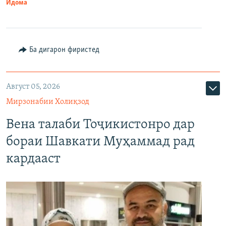
Идома
Ба дигарон фиристед
Август 05, 2026
Мирзонабии Холиқзод
Вена талаби Тоҷикистонро дар
бораи Шавкати Муҳаммад рад
кардааст