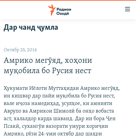
Пайвандҳои
дастрасӣ
Ҷаҳиш
Дар чанд ҷумла
ба
ГӮШАҲО
мояи
ГАПИ ОЗОД
СИЁСАТ
аслӣ
Октябр 25, 2014
РӮЗГОРИ МУҲОҶИР
Ҷаҳиш
ИҚТИСОД
Амрико мегӯяд, хоҳони
ба
САЛОМ, ХОҲАР
ҶОМЕА
феҳристи
муқобила бо Русия нест
ТАҲҚИҚОТ
ҚАЗИЯИ "КРОКУС"
аслӣ
Ҷаҳиш
ҶАНГ ДАР УКРАИНА
ОСИЁИ МАРКАЗӢ
Ҳукумати Иёлоти Муттаҳидаи Амрико мегӯяд,
ба
ин кишвар дар пайи муқобила бо Русия нест,
НАЗАРИ МАРДУМ
ФАРҲАНГ
ҷустор
вале иҷоза намедиҳад, усулҳое, ки амнияти
ЧАНДРАСОНАӢ
МЕҲМОНИ ОЗОДӢ
БЛОГИСТОН
Аврупо ва Амрикои Шимолӣ ба онҳо вобаста
аст, халалдор карда шаванд. Дар ин бора Ҷен
РӮЙХАТҲО
ВАРЗИШ
ОЗОДӢ ОНЛАЙН
ВИДЕО
Псакӣ, сухангӯи вазорати умури хориҷии
КИТОБҲОИ ОЗОДӢ
НИГОРИСТОН
Амрико, рӯзи 24-уми октябр дар шаҳри