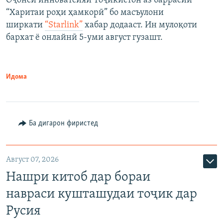
Оҷонси инноватсияи Тоҷикистон аз баррасии
“Харитаи роҳи ҳамкорӣ” бо масъулони
ширкати
“Starlink”
хабар додааст. Ин мулоқоти
бархат ё онлайнӣ 5-уми август гузашт.
Идома
Ба дигарон фиристед
Август 07, 2026
Нашри китоб дар бораи
навраси кушташудаи тоҷик дар
Русия