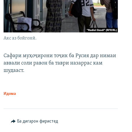
Акс аз бойгонӣ.
Сафари муҳоҷирони тоҷик ба Русия дар нимаи
аввали соли равон ба таври назаррас кам
шудааст.
Идома
Ба дигарон фиристед