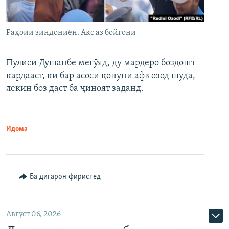
Раҳоии зиндониён. Акс аз бойгонӣ
Пулиси Душанбе мегӯяд, ду мардеро боздошт
кардааст, ки бар асоси қонуни афв озод шуда,
лекин боз даст ба ҷиноят заданд.
Идома
Ба дигарон фиристед
Август 06, 2026