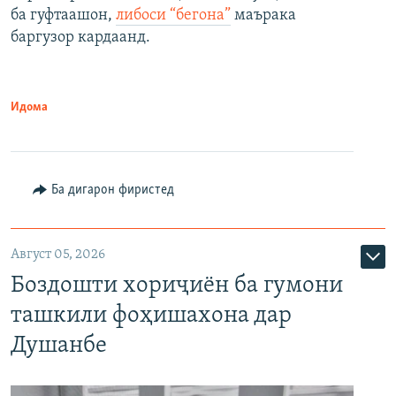
ба гуфтаашон,
либоси “бегона”
маърака
баргузор кардаанд.
Идома
Ба дигарон фиристед
Август 05, 2026
Боздошти хориҷиён ба гумони
ташкили фоҳишахона дар
Душанбе