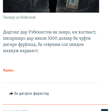
Тасвир аз бойгонӣ
Додгоҳе дар Узбекистон як занро, ки хостааст,
писарашро дар ивази 3300 доллар ба ҷуфти
дигаре фурӯшад, ба севуним сол зиндон
маҳкум кардааст.
Идома
Ба дигарон фиристед