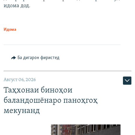
идома дод.
Идома
Ба дигарон фиристед
Август 06, 2026
Таҳхонаи биноҳои
баландошёнаро паноҳгоҳ
мекунанд