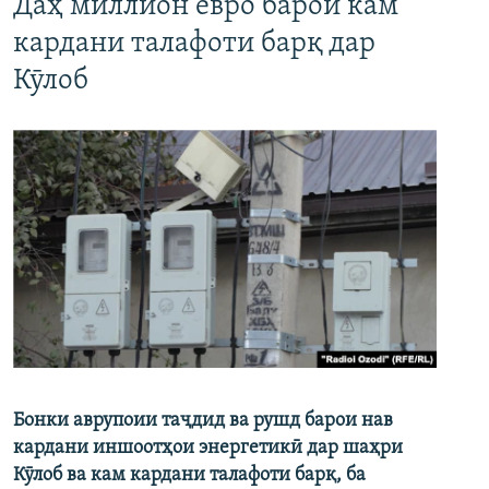
Даҳ миллион евро барои кам
кардани талафоти барқ дар
Кӯлоб
Бонки аврупоии таҷдид ва рушд барои нав
кардани иншоотҳои энергетикӣ дар шаҳри
Кӯлоб ва кам кардани талафоти барқ, ба