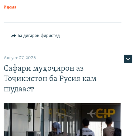
Идома
Ба дигарон фиристед
Август 07, 2026
Сафари муҳоҷирон аз
Тоҷикистон ба Русия кам
шудааст