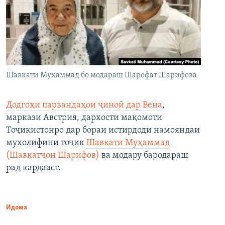
Шавкати Муҳаммад бо модараш Шарофат Шарифова
Додгоҳи парвандаҳои ҷиноӣ дар Вена
,
маркази Австрия, дархости мақомоти
Тоҷикистонро дар бораи истирдоди намояндаи
мухолифини тоҷик
Шавкати Муҳаммад
(Шавкатҷон Шарифов)
ва модару бародараш
рад кардааст.
Идома