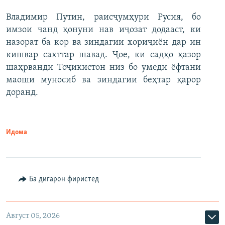
Владимир Путин, раисҷумҳури Русия, бо
имзои чанд қонуни нав иҷозат додааст, ки
назорат ба кор ва зиндагии хориҷиён дар ин
кишвар сахттар шавад. Ҷое, ки садҳо ҳазор
шаҳрванди Тоҷикистон низ бо умеди ёфтани
маоши муносиб ва зиндагии беҳтар қарор
доранд.
Идома
Ба дигарон фиристед
Август 05, 2026