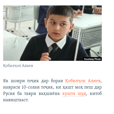
Қобилҷон Алиев
Як шоири тоҷик дар бораи
Қобилҷон Алиев
,
навраси 10-солаи тоҷик, ки ҳашт моҳ пеш дар
Русия ба таври ваҳшиёна
кушта шуд
, китоб
навиштааст.