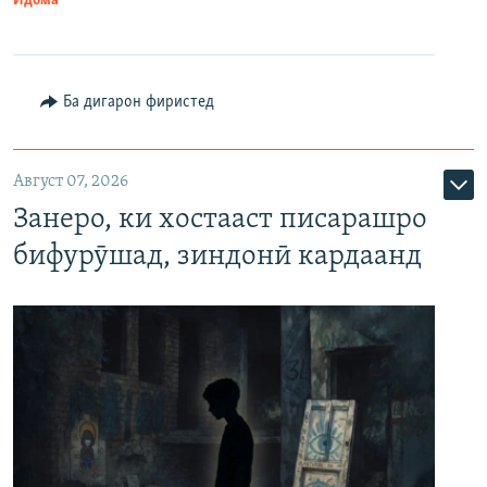
Идома
Ба дигарон фиристед
Август 07, 2026
Занеро, ки хостааст писарашро
бифурӯшад, зиндонӣ кардаанд