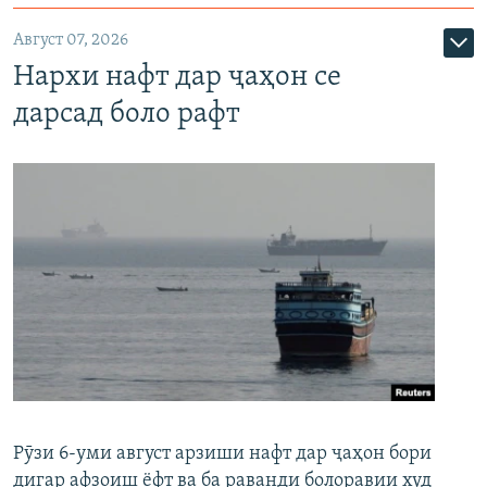
Август 07, 2026
Нархи нафт дар ҷаҳон се
дарсад боло рафт
Рӯзи 6-уми август арзиши нафт дар ҷаҳон бори
дигар афзоиш ёфт ва ба раванди болоравии худ