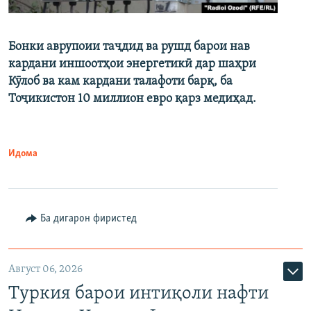
Бонки аврупоии таҷдид ва рушд барои нав
кардани иншоотҳои энергетикӣ дар шаҳри
Кӯлоб ва кам кардани талафоти барқ, ба
Тоҷикистон 10 миллион евро қарз медиҳад.
Идома
Ба дигарон фиристед
Август 06, 2026
Туркия барои интиқоли нафти