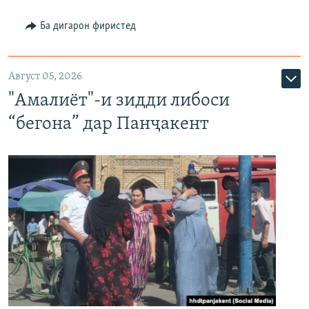
Ба дигарон фиристед
Август 05, 2026
"Амалиёт"-и зидди либоси
“бегона” дар Панҷакент