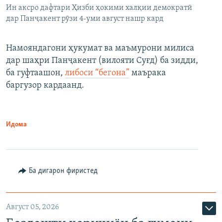
Ин аксро дафтари Ҳизби ҳокими халқии демократӣ
дар Панҷакент рӯзи 4-уми август нашр кард
Намояндагони ҳукумат ва маъмурони милиса
дар шаҳри Панҷакент (вилояти Суғд) ба зидди,
ба гуфтаашон,
либоси “бегона”
маърака
баргузор кардаанд.
Идома
Ба дигарон фиристед
Август 05, 2026