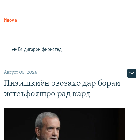
Идома
Ба дигарон фиристед
Август 05, 2026
Пизишкиён овозаҳо дар бораи
истеъфояшро рад кард