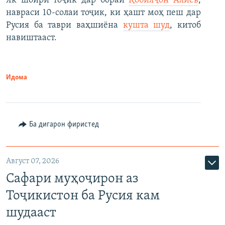
Як шоири тоҷик дар бораи
Қобилҷон Алиев
,
навраси 10-солаи тоҷик, ки ҳашт моҳ пеш дар
Русия ба таври ваҳшиёна
кушта шуд
, китоб
навиштааст.
Идома
Ба дигарон фиристед
Август 07, 2026
Сафари муҳоҷирон аз
Тоҷикистон ба Русия кам
шудааст