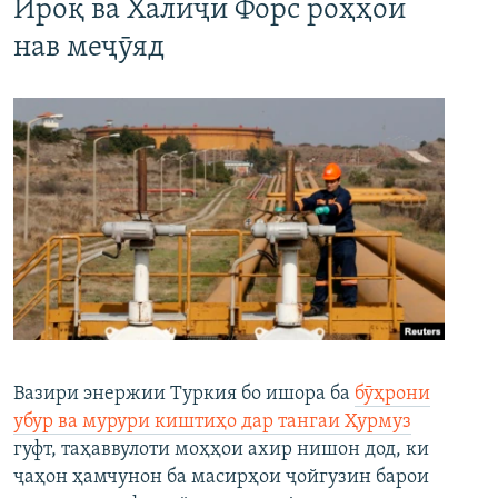
Ироқ ва Халиҷи Форс роҳҳои
нав меҷӯяд
Вазири энержии Туркия бо ишора ба
бӯҳрони
убур ва мурури киштиҳо дар тангаи Ҳурмуз
гуфт, таҳаввулоти моҳҳои ахир нишон дод, ки
ҷаҳон ҳамчунон ба масирҳои ҷойгузин барои