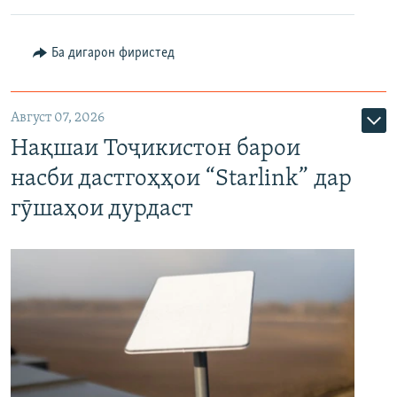
Ба дигарон фиристед
Август 07, 2026
Нақшаи Тоҷикистон барои
насби дастгоҳҳои “Starlink” дар
гӯшаҳои дурдаст