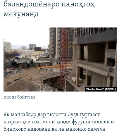
баландошёнаро паноҳгоҳ
мекунанд
Акс аз бойгонӣ
Як мансабдор дар вилояти Суғд гуфтааст,
ширкатҳои сохтмонӣ ҳаққи фурӯши таҳхонаи
биноҳоро надоранд ва ин маконҳо ҳамчун