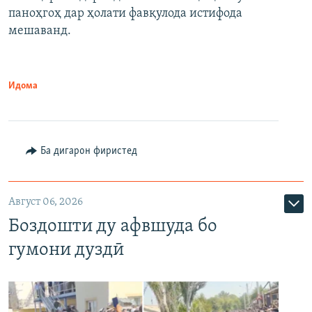
паноҳгоҳ дар ҳолати фавқулода истифода
мешаванд.
Идома
Ба дигарон фиристед
Август 06, 2026
Боздошти ду афвшуда бо
гумони дуздӣ