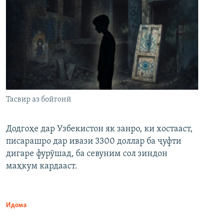
Тасвир аз бойгонӣ
Додгоҳе дар Узбекистон як занро, ки хостааст,
писарашро дар ивази 3300 доллар ба ҷуфти
дигаре фурӯшад, ба севуним сол зиндон
маҳкум кардааст.
Идома