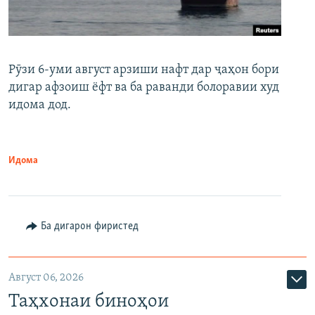
Рӯзи 6-уми август арзиши нафт дар ҷаҳон бори
дигар афзоиш ёфт ва ба раванди болоравии худ
идома дод.
Идома
Ба дигарон фиристед
Август 06, 2026
Таҳхонаи биноҳои