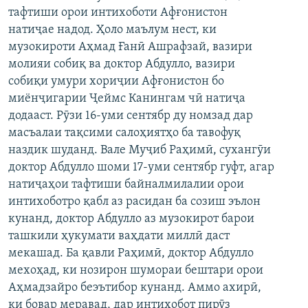
тафтиши орои интихоботи Афғонистон
ГУЗОРИШҲОИ РАДИОӢ
Русский
натиҷае надод. Ҳоло маълум нест, ки
музокироти Аҳмад Ғанӣ Ашрафзай, вазири
ПАЙГИРӢ КУНЕД
молияи собиқ ва доктор Абдулло, вазири
собиқи умури хориҷии Афғонистон бо
миёнҷигарии Ҷеймс Канингам чӣ натиҷа
додааст. Рӯзи 16-уми сентябр ду номзад дар
масъалаи тақсими салоҳиятҳо ба тавофуқ
наздик шуданд. Вале Муҷиб Раҳимӣ, сухангӯи
Ҳамаи сомонаҳои RFE/RL
доктор Абдулло шоми 17-уми сентябр гуфт, агар
натиҷаҳои тафтиши байналмилалии орои
интихоботро қабл аз расидан ба созиш эълон
кунанд, доктор Абдулло аз музокирот барои
ташкили ҳукумати ваҳдати миллӣ даст
мекашад. Ба қавли Раҳимӣ, доктор Абдулло
мехоҳад, ки нозирон шумораи бештари орои
Аҳмадзайро беэътибор кунанд. Аммо ахирӣ,
ки бовар меравад, дар интихобот пирӯз