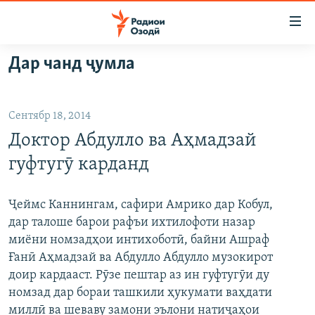
Пайвандҳои
дастрасӣ
Ҷаҳиш
Дар чанд ҷумла
ба
ГӮШАҲО
мояи
ГАПИ ОЗОД
СИЁСАТ
аслӣ
Сентябр 18, 2014
РӮЗГОРИ МУҲОҶИР
Ҷаҳиш
ИҚТИСОД
Доктор Абдулло ва Аҳмадзай
ба
САЛОМ, ХОҲАР
ҶОМЕА
феҳристи
гуфтугӯ карданд
ТАҲҚИҚОТ
ҚАЗИЯИ "КРОКУС"
аслӣ
Ҷаҳиш
ҶАНГ ДАР УКРАИНА
ОСИЁИ МАРКАЗӢ
Ҷеймс Каннингам, сафири Амрико дар Кобул,
ба
дар талоше барои рафъи ихтилофоти назар
НАЗАРИ МАРДУМ
ФАРҲАНГ
ҷустор
миёни номзадҳои интихоботӣ, байни Ашраф
ЧАНДРАСОНАӢ
МЕҲМОНИ ОЗОДӢ
БЛОГИСТОН
Ғанӣ Аҳмадзай ва Абдулло Абдулло музокирот
доир кардааст. Рӯзе пештар аз ин гуфтугӯи ду
РӮЙХАТҲО
ВАРЗИШ
ОЗОДӢ ОНЛАЙН
ВИДЕО
номзад дар бораи ташкили ҳукумати ваҳдати
КИТОБҲОИ ОЗОДӢ
НИГОРИСТОН
миллӣ ва шеваву замони эълони натиҷаҳои