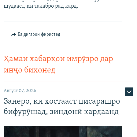
шудааст, ин талабро рад кард.
Ба дигарон фиристед
Ҳамаи хабарҳои имрӯзро дар
инҷо бихонед
Август 07, 2026
Занеро, ки хостааст писарашро
бифурӯшад, зиндонӣ кардаанд