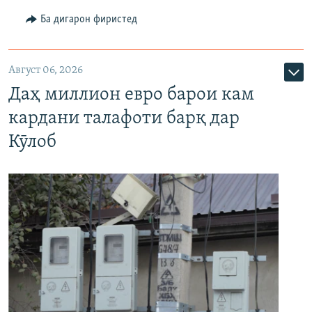
Ба дигарон фиристед
Август 06, 2026
Даҳ миллион евро барои кам
кардани талафоти барқ дар
Кӯлоб