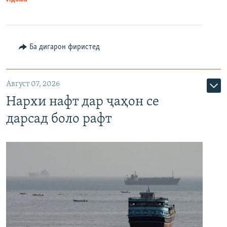
Ба дигарон фиристед
Август 07, 2026
Нархи нафт дар ҷаҳон се
дарсад боло рафт