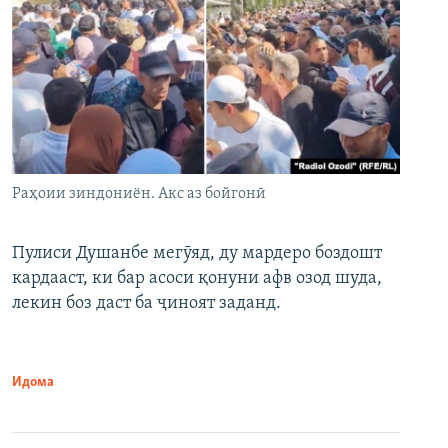
Раҳоии зиндониён. Акс аз бойгонӣ
Пулиси Душанбе мегӯяд, ду мардеро боздошт
кардааст, ки бар асоси қонуни афв озод шуда,
лекин боз даст ба ҷиноят заданд.
Идома