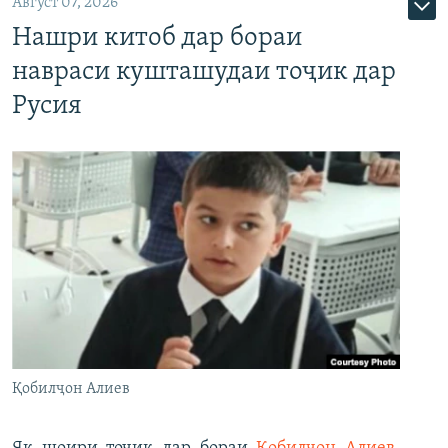
Август 07, 2026
Нашри китоб дар бораи
навраси кушташудаи тоҷик дар
Русия
Қобилҷон Алиев