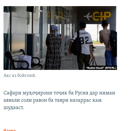
Акс аз бойгонӣ.
Сафари муҳоҷирони тоҷик ба Русия дар нимаи
аввали соли равон ба таври назаррас кам
шудааст.
Идома