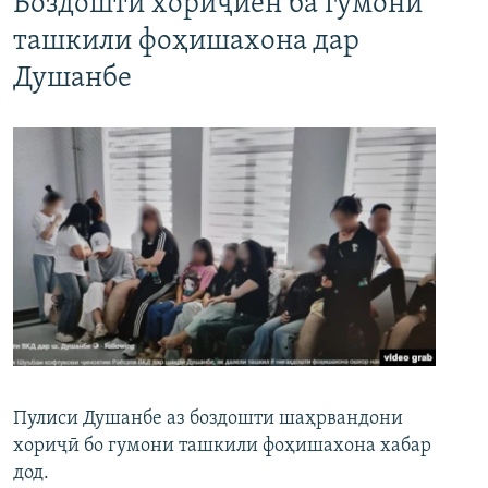
Боздошти хориҷиён ба гумони
ташкили фоҳишахона дар
Душанбе
Пулиси Душанбе аз боздошти шаҳрвандони
хориҷӣ бо гумони ташкили фоҳишахона хабар
дод.