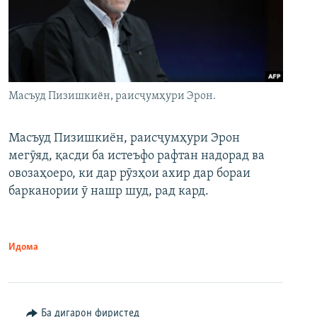
Масъуд Пизишкиён, раисҷумҳури Эрон.
Масъуд Пизишкиён, раисҷумҳури Эрон
мегӯяд, қасди ба истеъфо рафтан надорад ва
овозаҳоеро, ки дар рӯзҳои ахир дар бораи
барканории ӯ нашр шуд, рад кард.
Идома
Ба дигарон фиристед