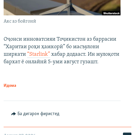
Акс аз бойгонӣ
Оҷонси инноватсияи Тоҷикистон аз баррасии
“Харитаи роҳи ҳамкорӣ” бо масъулони
ширкати
“Starlink”
хабар додааст. Ин мулоқоти
бархат ё онлайнӣ 5-уми август гузашт.
Идома
Ба дигарон фиристед