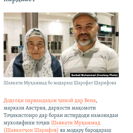
Шавкати Муҳаммад бо модараш Шарофат Шарифова
Додгоҳи парвандаҳои ҷиноӣ дар Вена
,
маркази Австрия, дархости мақомоти
Тоҷикистонро дар бораи истирдоди намояндаи
мухолифини тоҷик
Шавкати Муҳаммад
(Шавкатҷон Шарифов)
ва модару бародараш