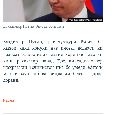
Владимир Путин. Акс аз бойгонӣ
Владимир Путин, раисҷумҳури Русия, бо
имзои чанд қонуни нав иҷозат додааст, ки
назорат ба кор ва зиндагии хориҷиён дар ин
кишвар сахттар шавад. Ҷое, ки садҳо ҳазор
шаҳрванди Тоҷикистон низ бо умеди ёфтани
маоши муносиб ва зиндагии беҳтар қарор
доранд.
Идома