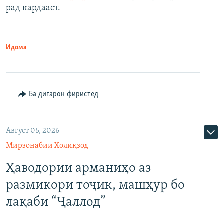
рад кардааст.
Идома
Ба дигарон фиристед
Август 05, 2026
Мирзонабии Холиқзод
Ҳаводории арманиҳо аз
размикори тоҷик, машҳур бо
лақаби “Ҷаллод”