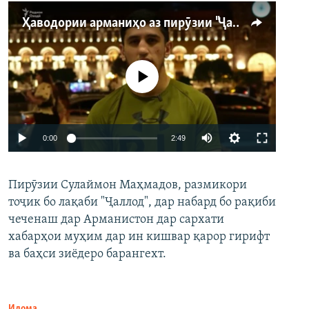
Ҳаводории арманиҳо аз пирӯзии "Ҷаллод"-и тоҷик
Феълан кор намекунад
Auto
0:00
2:49
240p
Пирӯзии Сулаймон Маҳмадов, размикори
360p
тоҷик бо лақаби "Ҷаллод", дар набард бо рақиби
480p
Auto
240p
360p
480p
чеченаш дар Арманистон дар сархати
720p
хабарҳои муҳим дар ин кишвар қарор гирифт
720p
1080p
ва баҳси зиёдеро барангехт.
1080p
Идома