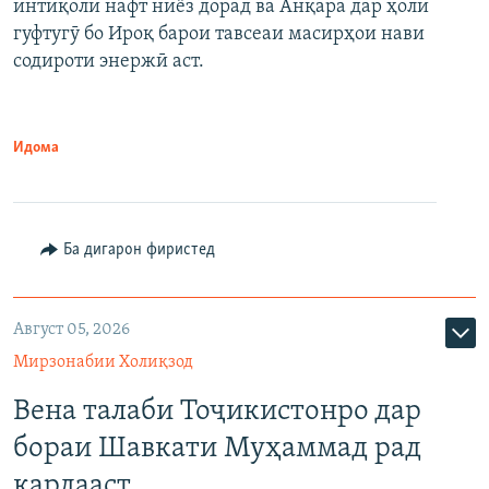
интиқоли нафт ниёз дорад ва Анқара дар ҳоли
гуфтугӯ бо Ироқ барои тавсеаи масирҳои нави
содироти энержӣ аст.
Идома
Ба дигарон фиристед
Август 05, 2026
Мирзонабии Холиқзод
Вена талаби Тоҷикистонро дар
бораи Шавкати Муҳаммад рад
кардааст