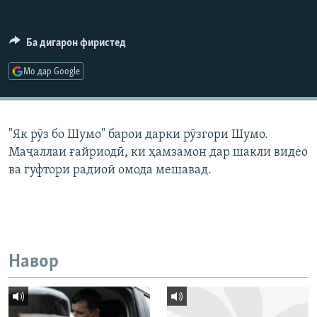
ГУЗОРИШҲОИ РАДИОӢ
Русский
Ба дигарон фиристед
ПАЙГИРӢ КУНЕД
Мо дар Google
"Як рӯз бо Шумо" барои дарки рӯзгори Шумо.
Маҷаллаи ғайриодӣ, ки ҳамзамон дар шакли видео
Ҳамаи сомонаҳои RFE/RL
ва гуфтори радиоӣ омода мешавад.
Навор