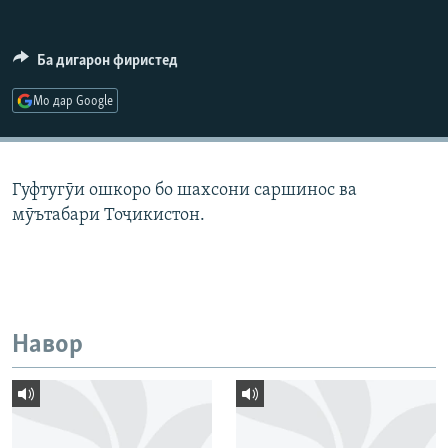
ГУЗОРИШҲОИ РАДИОӢ
Русский
Ба дигарон фиристед
ПАЙГИРӢ КУНЕД
Мо дар Google
Гуфтугӯи ошкоро бо шахсони саршинос ва
мӯътабари Тоҷикистон.
Ҳамаи сомонаҳои RFE/RL
Навор